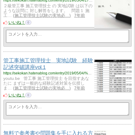
https://sekokan.hatenablog.com/entry/2019/05/04/173851
２級管工事 施工管理技士 の 実地試験 は以下の
ような設問に 対し解答をします。 問題１ 施
工…
施工管理技士試験の実地必…
7年前
いいね！
0
管工事施工管理技士 実地試験 経験
記述突破講座vol.1
https://sekokan.hatenablog.com/entry/2019/05/04/%E7%AE%A1%E5%B7%A5%E4%BA%8B%E6%96%BD%E5%B7%A5%E7%AE%A1%E7%90%86%E6%8A%80%E5%A3%AB_%E5%AE%9F%E5%9C%B0%E8%A9%A6%E9%A8%93_%E7%B5%8C%E9%A8%93%E8%A8%98%E8%BF%B0%E7%AA%81%E7%A0%B4%E8%AC%9B%E5%BA%A7vol.1
youtu.be 管工事 施工管理技士 を目指すあな
たに まずは一般的な経験記述対策を伝授し
ま…
施工管理技士試験の実地必…
7年前
いいね！
0
無料で参考書や問題集を手に入れる方