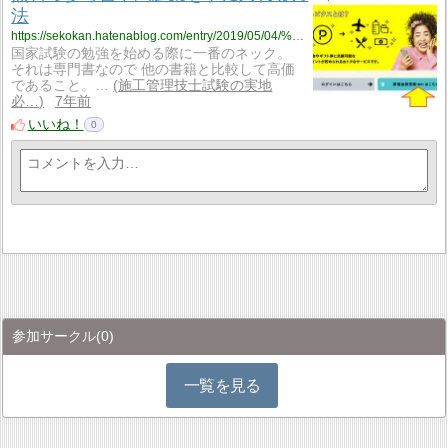
法
https://sekokan.hatenablog.com/entry/2019/05/04/%E7%84%A1%E6%96%99%E3%81%A7%E5%8F%82%E8%80%83%E6%9B%B8%E3%82%84%E5%95%8F%E9%A1%8C%E9%9B%86%E3%82%92%E6%89%8B%E3%81%AB%E5%85%A5%E3%82%8C%E3%82%8B%E6%96%B9%E6%B3%95
国家試験の勉強を始める際に一番のネック。
それは専門書なので 他の書籍と比較して高価
であること。…
施工管理技士試験の実地
必…
7年前
いいね！
0
参加サークル
(0)
一覧を見る