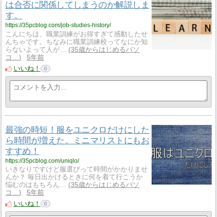
は合否に関係してしまうのか解説しま
す。
https://35pcblog.com/job-studies-history/
こんにちは、職業訓練がお得すぎて感動したせ
んちゃです。ちなみに職業訓練校ってなにか知
らないよって人が…
35歳からはじめるパソ
コ…
5年前
いいね！
0
最強の時短！服をユニクロだけにした
ら時間が増えた。ミニマリストにもお
すすめ！
https://35pcblog.com/uniqlo/
いきなりですけど服選びって時間がかかりませ
んか？ 毎日出かけるときに何を着て行こうか
悩むのはもちろん…
35歳からはじめるパソ
コ…
5年前
いいね！
0