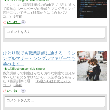
https://35pcblog.com/web-html-css/
こんにちは、職業訓練校のWebアプリ科に通っ
て簡単なホームページの作成とプログラミング
言語について学…
35歳からはじめるパソ
コ…
5年前
いいね！
0
ひとり親でも職業訓練に通える！？シ
ングルマザー・シングルファザーでも
学べます！
https://35pcblog.com/job-single/
職業訓練って制度はかなりお得な制度で自分が
学べたいものを学びながら、失業手当をもらっ
たり職業訓練に通…
35歳からはじめるパソ
コ…
5年前
いいね！
0