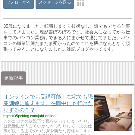
フォローする
メッセージを送る
35歳になりました。転職しまくり技術なし。誰でもできる仕事
をしてきました。履歴書ぼろぼろです。社会人になってから仕
事でのパソコン業務はできる人にまかせて逃げてました。パソ
コンの職業訓練たまたま受かったのでこれを機になんとなく頑
張ってみることになりました。雑記ブログやってます。
更新記事
オンラインでも受講可能！在宅でも職
業訓練に通えます。在職中にも行けた
りするの？？
https://35pcblog.com/jobt-online/
このコロナの状況下で職を失ってしまったり、
就職活動がうまくいかなかったりして、次の仕
事が決まるまでのつなぎや新たな資格やスキル