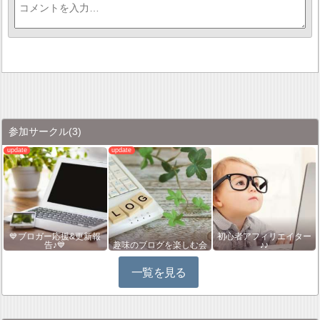
参加サークル
(3)
💙ブロガー応援&更新報
初心者アフィリエイター
告♪💙
趣味のブログを楽しむ会
♪♪
一覧を見る