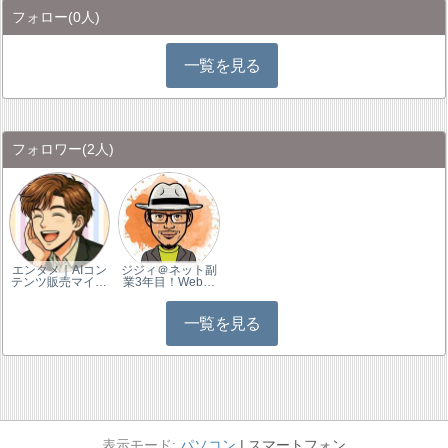
フォロー
(0人)
一覧を見る
フォロワー
(2人)
エンタメ｜AIコン
ジジィ＠ネット副
テンツ販売マイ…
業3年目！Web…
一覧を見る
パソコン
スマートフォン