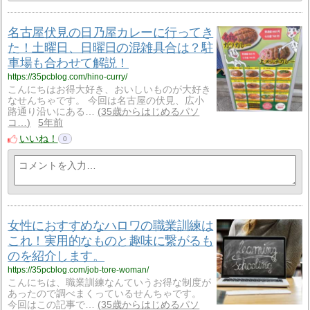
名古屋伏見の日乃屋カレーに行ってき
た！土曜日、日曜日の混雑具合は？駐
車場も合わせて解説！
https://35pcblog.com/hino-curry/
こんにちはお得大好き、おいしいものが大好き
なせんちゃです。 今回は名古屋の伏見、広小
路通り沿いにある…
35歳からはじめるパソ
コ…
5年前
いいね！
0
女性におすすめなハロワの職業訓練は
これ！実用的なものと趣味に繋がるも
のを紹介します。
https://35pcblog.com/job-tore-woman/
こんにちは、職業訓練なんていうお得な制度が
あったので調べまくっているせんちゃです。
今回はこの記事で…
35歳からはじめるパソ