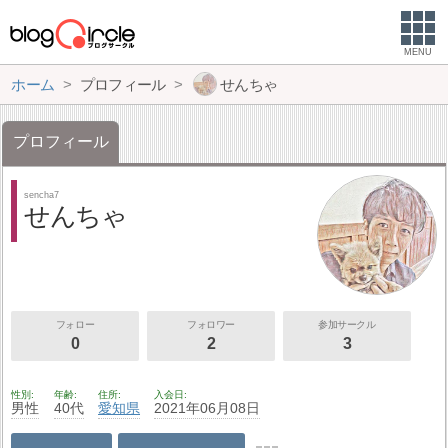
MENU
ホーム
プロフィール
せんちゃ
プロフィール
sencha7
せんちゃ
フォロー
フォロワー
参加サークル
0
2
3
性別
年齢
住所
入会日
男性
40代
愛知県
2021年06月08日