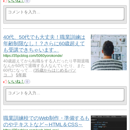
いいね！
0
40代、50代でも大丈夫！職業訓練は
年齢制限なし！？さらに60歳超えて
も受講できちゃいます。
https://35pcblog.com/5060yorokonde/
40歳超えてから転職をする人だったり早期退職
なんか50代で退職する人なんていたり、また
60代になって…
35歳からはじめるパソ
コ…
5年前
いいね！
0
職業訓練校でのWeb制作・準備するも
のやテキストなど～HTML＆CSS～