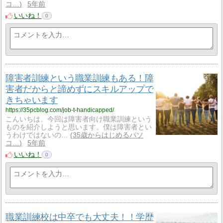
コ…
5年前
いいね！
0
障害者訓練という職業訓練もある！障
害者だからと諦めずにスキルアップで
きちゃいます
https://35pcblog.com/job-t-handicapped/
こんいちは、今回は障害者向け職業訓練という
ものを紹介しようと思います。僕は障害者とい
うわけではないの…
35歳からはじめるパソ
コ…
5年前
いいね！
0
職業訓練校は中卒でも大丈夫！！学歴