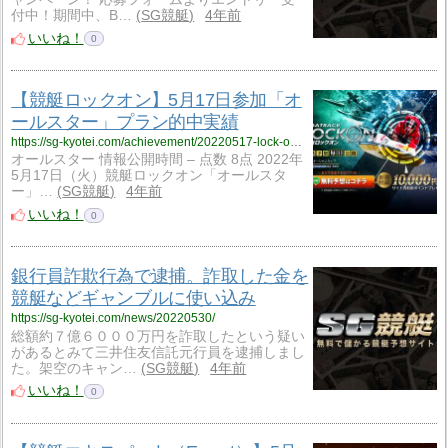
付中！期間中、B…
SG競艇
4年前
いいね！
0
【競艇ロックオン】5月17日参加「オ
ールスター」プラン的中実績
https://sg-kyotei.com/achievement/20220517-lock-ontei/
オールスター 情報公開時間 – 点数 8点 2022年
5月17日（火）競艇ロックオン「オールスタ
ー」…
SG競艇
4年前
いいね！
0
銀行員詐欺行為で逮捕。詐取した金を
競艇などギャンブルに使い込み
https://sg-kyotei.com/news/20220530/
総額約７億６０００万円を詐取したという疑い
があるとみて三井住友信託元行員を逮捕しまし
た。架空のキャン…
SG競艇
4年前
いいね！
0