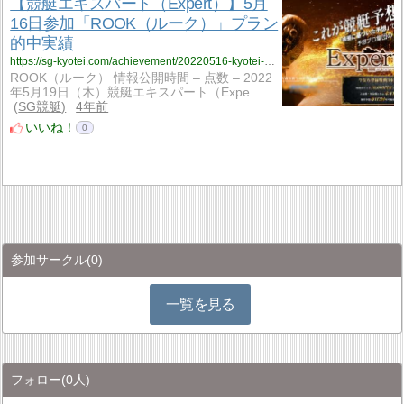
【競艇エキスパート（Expert）】5月
16日参加「ROOK（ルーク）」プラン
的中実績
https://sg-kyotei.com/achievement/20220516-kyotei-expert/
ROOK（ルーク） 情報公開時間 – 点数 – 2022
年5月19日（木）競艇エキスパート（Expe…
SG競艇
4年前
いいね！
0
参加サークル
(0)
一覧を見る
フォロー
(0人)