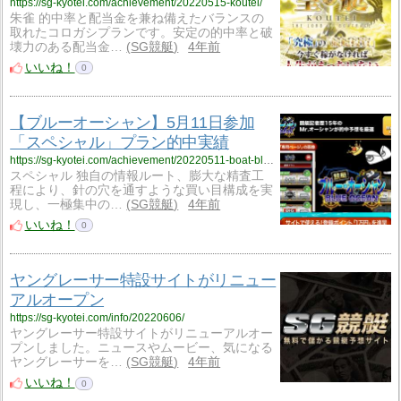
https://sg-kyotei.com/achievement/20220515-koutei/
朱雀 的中率と配当金を兼ね備えたバランスの
取れたコロガシプランです。安定の的中率と破
壊力のある配当金…
SG競艇
4年前
いいね！
0
【ブルーオーシャン】5月11日参加
「スペシャル」プラン的中実績
https://sg-kyotei.com/achievement/20220511-boat-blue/
スペシャル 独自の情報ルート、膨大な精査工
程により、針の穴を通すような買い目構成を実
現し、一極集中の…
SG競艇
4年前
いいね！
0
ヤングレーサー特設サイトがリニュー
アルオープン
https://sg-kyotei.com/info/20220606/
ヤングレーサー特設サイトがリニューアルオー
プンしました。ニュースやムービー、気になる
ヤングレーサーを…
SG競艇
4年前
いいね！
0