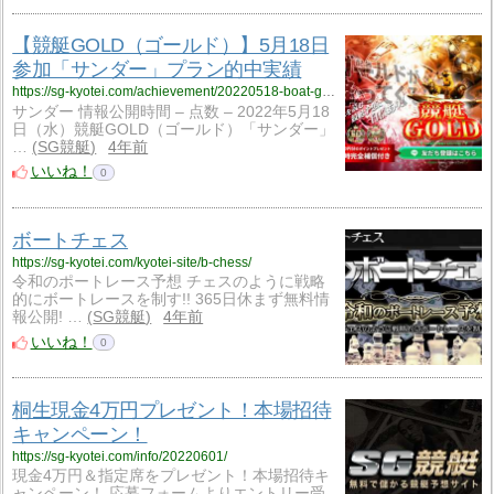
【競艇GOLD（ゴールド）】5月18日
参加「サンダー」プラン的中実績
https://sg-kyotei.com/achievement/20220518-boat-gold/
サンダー 情報公開時間 – 点数 – 2022年5月18
日（水）競艇GOLD（ゴールド）「サンダー」
…
SG競艇
4年前
いいね！
0
ボートチェス
https://sg-kyotei.com/kyotei-site/b-chess/
令和のポートレース予想 チェスのように戦略
的にボートレースを制す!! 365日休まず無料情
報公開! …
SG競艇
4年前
いいね！
0
桐生現金4万円プレゼント！本場招待
キャンペーン！
https://sg-kyotei.com/info/20220601/
現金4万円＆指定席をプレゼント！本場招待キ
ャンペーン！ 応募フォームよりエントリー受