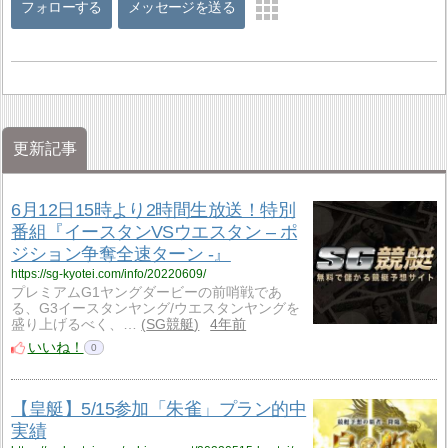
フォローする
メッセージを送る
更新記事
6月12日15時より2時間生放送！特別
番組『イースタンVSウエスタン – ポ
ジション争奪全速ターン -』
https://sg-kyotei.com/info/20220609/
プレミアムG1ヤングダービーの前哨戦であ
る、G3イースタンヤング/ウエスタンヤングを
盛り上げるべく、…
SG競艇
4年前
いいね！
0
【皇艇】5/15参加「朱雀」プラン的中
実績