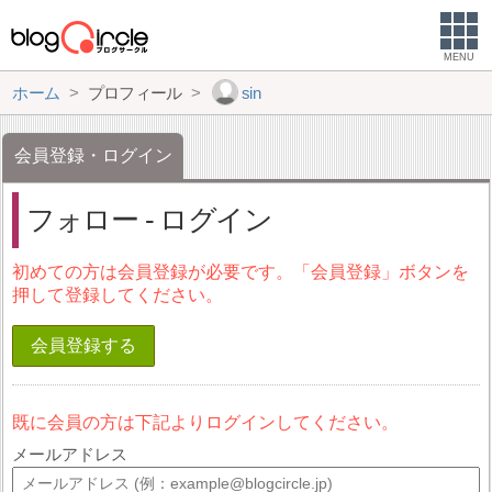
MENU
ホーム
プロフィール
sin
会員登録・ログイン
フォロー - ログイン
初めての方は会員登録が必要です。「会員登録」ボタンを
押して登録してください。
会員登録する
既に会員の方は下記よりログインしてください。
メールアドレス