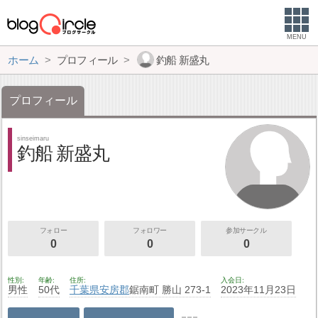
MENU
ホーム
プロフィール
釣船 新盛丸
プロフィール
sinseimaru
釣船 新盛丸
フォロー
フォロワー
参加サークル
0
0
0
性別
年齢
住所
入会日
男性
50代
千葉県
安房郡
鋸南町 勝山 273-1
2023年11月23日