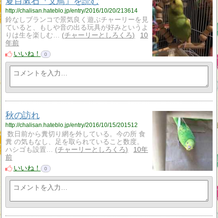
夏目漱石『文鳥』を読む
http://chalisan.hateblo.jp/entry/2016/10/20/213614
鈴なしブランコで景気良く遊ぶチャーリーを見
ていると、もしや音の出る玩具が好みというよ
りは生を楽しむ…
チャーリーとしろくろ
10
年前
いいね！
0
秋の訪れ
http://chalisan.hateblo.jp/entry/2016/10/15/201512
数日前から糞切り網を外している。今の所 食
糞 の気もなし、足を取られていること数度。
ハシゴも設置…
チャーリーとしろくろ
10年
前
いいね！
0