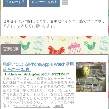
フォローする
メッセージを送る
セキセイインコ飼ってます。セキセイインコ一筋でブログやっ
てます。よろしくお願いします。
更新記事
鳥飼いによるiPhone/Apple Watch活用
策その一-写真-
http://chalisan.hateblo.jp/entry/2016/10/22/135817
本日もまた元気よく小松菜を食すチャーリー。
私が休日であるがゆえに良き写真を撮る方法を
模索すべく働いてもらう所存であるので、前給
金として受け取ってほしい。 なお、私は全く
の写真素人であり、もっというなら自分の意思
で撮った写真すらほとんどない。平成生まれの
デジタル人間であるからして、プリクラだの自
撮り…
チャーリーとしろくろ
10年前