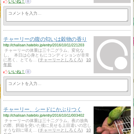
いいね！
0
チャーリーの腹の匂いは穀物の香り
http://chalisan.hateblo.jp/entry/2016/10/11/221203
チャーリーの体重は三十二グラム、変化な
し。 本日は心身ともにコンディションが非常
に悪く、とても…
チャーリーとしろくろ
10
年前
いいね！
0
チャーリー、シードにかぶりつく
http://chalisan.hateblo.jp/entry/2016/10/11/003402
チャーリーの体重は三十二グラム。夜の放鳥
の際、餌箱を突いた後に見せる上目遣いの悲し
そうな顔に堪え…
チャーリーとしろくろ
10