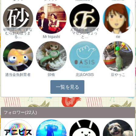
砂村隠亡丸（すな
えたばりゅ（スイ
むらおんぼうま
マセン、ちょっ
る…
Mr higashi
と…
rie
適当金魚飼育者
卯侑
北浜OASIS
豆やっこ
一覧を見る
フォロワー
(22人)