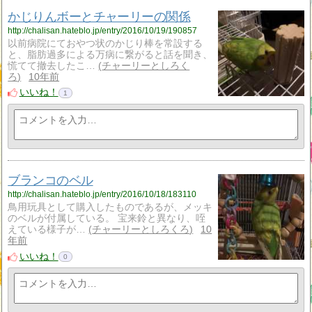
かじりんボーとチャーリーの関係
http://chalisan.hateblo.jp/entry/2016/10/19/190857
以前病院にておやつ状のかじり棒を常設する
と、脂肪過多による万病に繋がると話を聞き、
慌てて撤去したこ…
チャーリーとしろく
ろ
10年前
いいね！
1
ブランコのベル
http://chalisan.hateblo.jp/entry/2016/10/18/183110
鳥用玩具として購入したものであるが、メッキ
のベルが付属している。 宝来鈴と異なり、咥
えている様子が…
チャーリーとしろくろ
10
年前
いいね！
0