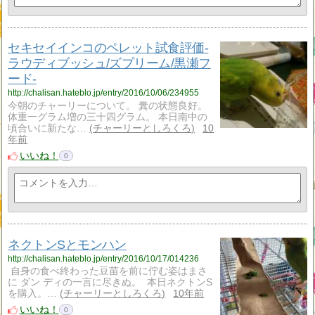
セキセイインコのペレット試食評価-
ラウディブッシュ/ズプリーム/黒瀬フ
ード-
http://chalisan.hateblo.jp/entry/2016/10/06/234955
今朝のチャーリーについて。 糞の状態良好。
体重一グラム増の三十四グラム。 本日南中の
頃合いに新たな…
チャーリーとしろくろ
10
年前
いいね！
0
ネクトンSとモンハン
http://chalisan.hateblo.jp/entry/2016/10/17/014236
自身の食べ終わった豆苗を前に佇む姿はまさ
に ダン ディの一言に尽きぬ。 本日ネクトンS
を購入。…
チャーリーとしろくろ
10年前
いいね！
0