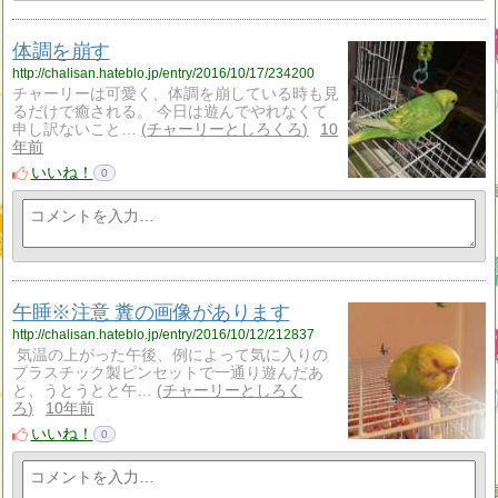
体調を崩す
http://chalisan.hateblo.jp/entry/2016/10/17/234200
チャーリーは可愛く、体調を崩している時も見
るだけで癒される。 今日は遊んでやれなくて
申し訳ないこと…
チャーリーとしろくろ
10
年前
いいね！
0
午睡※注意 糞の画像があります
http://chalisan.hateblo.jp/entry/2016/10/12/212837
気温の上がった午後、例によって気に入りの
プラスチック製ピンセットで一通り遊んだあ
と、うとうとと午…
チャーリーとしろく
ろ
10年前
いいね！
0