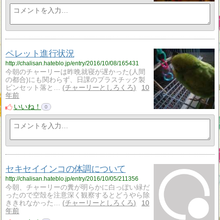
ペレット進行状況
http://chalisan.hateblo.jp/entry/2016/10/08/165431
今朝のチャーリーは昨晩就寝が遅かった(人間
の都合)にも関わらず、日課のプラスチック製
ピンセット落と…
チャーリーとしろくろ
10
年前
いいね！
0
セキセイインコの体調について
http://chalisan.hateblo.jp/entry/2016/10/05/211356
今朝、チャーリーの糞が明らかに白っぽい緑だ
ったので空殻を注意深く観察するとどうやら除
ききれなかった…
チャーリーとしろくろ
10
年前