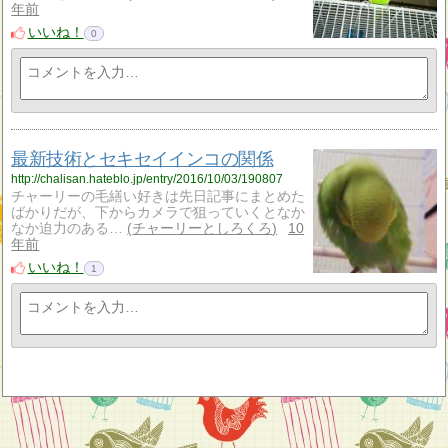
年前
いいね！
0
最新技術とセキセイインコの関係
http://chalisan.hateblo.jp/entry/2016/10/03/190807
チャーリーの毛繕い好きは先日記事にまとめた
ばかりだが、下からカメラで狙っていくとなか
なか迫力のある…
チャーリーとしろくろ
10
年前
いいね！
1