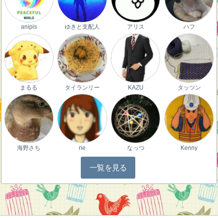
anipis
ゆきと支配人
アリス
ハフ
まるる
タイランリー
KAZU
タッツン
海野さち
rie
なっつ
Kenny
一覧を見る