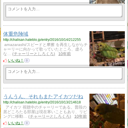
体重危険域
http://chalisan.hateblo.jp/entry/2016/10/14/212255
amazarashi/スピードと摩擦 を再生しながらチ
ャーリーに向かって歌っていたところ、虚ろ
な…
チャーリーとしろくろ
10年前
いいね！
0
うんうん、それもまたアイカツだね
http://chalisan.hateblo.jp/entry/2016/10/13/214618
アイカツ 視聴中のチャーリーである。普段の
居どころたる部屋は現在寒いこともあり、リビ
ングに移動…
チャーリーとしろくろ
10年前
いいね！
0