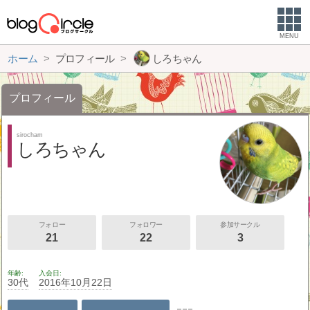
MENU
ホーム
プロフィール
しろちゃん
プロフィール
sirocham
しろちゃん
フォロー
フォロワー
参加サークル
21
22
3
年齢
入会日
30代
2016年10月22日