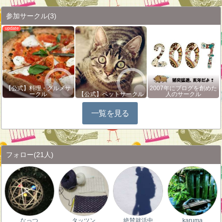
参加サークル
(3)
【公式】料理・グルメサ
2007年にブログを創めた
ークル
【公式】ペットサークル
人のサークル
一覧を見る
フォロー
(21人)
なっつ
タッツン
絶賛就活中
karuma