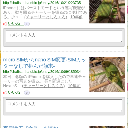
http://chalisan.hateblo.jp/entry/2016/10/21/223735
iPhone にはバーストモードという連写機能が
あり、動き回るチャーリーを撮るのに便利であ
る。少々…
チャーリーとしろくろ
10年前
いいね！
1
micro SIMからnano SIM変更-SIMカッ
ターなしで挑んだ顛末-
http://chalisan.hateblo.jp/entry/2016/10/09/185034
本日、念願の iPhone を購入したので早速チャ
ーリーの写真を撮る。 長き間過ごした
Nexus5…
チャーリーとしろくろ
10年前
いいね！
0