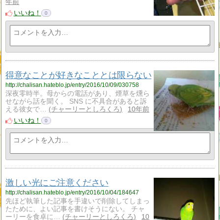
年前
いいね！
0
得意なことが好きなこととは限らない
http://chalisan.hateblo.jp/entry/2016/10/09/030758
深夜零時半。母からの電話があり、煙草を燻ら
せながら話を聞く。 SNS に不具合があると訴
える彼女で…
チャーリーとしろくろ
10年前
いいね！
0
激しい光にご注意ください
http://chalisan.hateblo.jp/entry/2016/10/04/184647
先ほど執筆した記事を手違いで削除してしまっ
たために、よい記事を書けそうにない。 チャ
ーリーを食卓に…
チャーリーとしろくろ
10