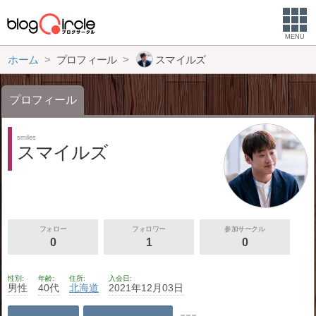
MENU
ホーム
プロフィール
スマイルズ
プロフィール
smiles
スマイルズ
フォロー
フォロワー
参加サークル
0
1
0
性別
年齢
住所
入会日
男性
40代
北海道
2021年12月03日