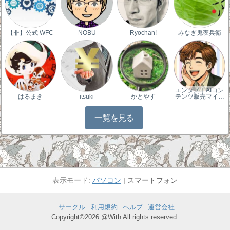
【非】公式 WFC
NOBU
Ryochan!
みなぎ鬼夜兵衛
エンタメ｜AIコン
はるまき
itsuki
かとやす
テンツ販売マイ…
一覧を見る
パソコン
スマートフォン
サークル
利用規約
ヘルプ
運営会社
Copyright©2026 @With All rights reserved.