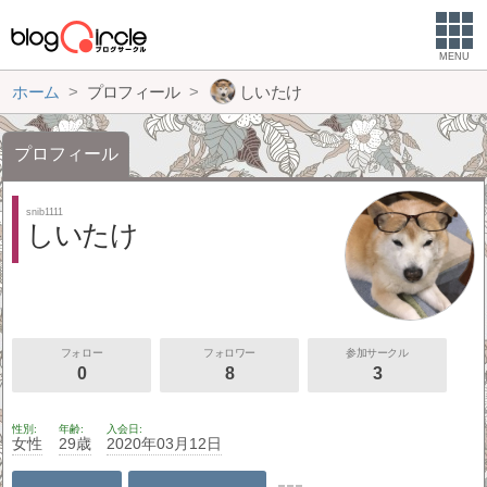
MENU
ホーム
プロフィール
しいたけ
プロフィール
snib1111
しいたけ
フォロー
フォロワー
参加サークル
0
8
3
性別
年齢
入会日
女性
29歳
2020年03月12日