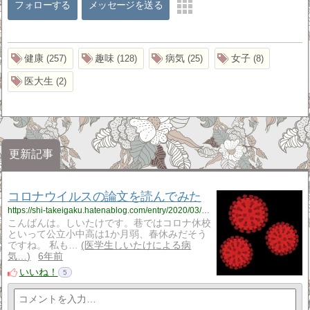
フォローする
メッセージを送る
健康
趣味
病気
女子
257
128
25
8
医大生
2
更新記事
コロナウイルスの論文を読んでみた
https://shi-takeigaku.hatenablog.com/entry/2020/03/10/213106
こんばんは。しいたけです。巷ではコロナ休校
といって公立小中高は1か月弱、春休みだそう
ですね。 私も…
医学生しいたけによる病
気…
6年前
いいね！
5