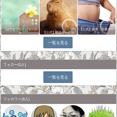
『はてなブログ』サーク
【公式】健康・医療サー
ル
【公式】雑談サークル
クル
一覧を見る
フォロー
(0人)
一覧を見る
フォロワー
(8人)