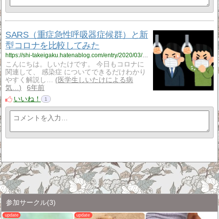
SARS（重症急性呼吸器症候群）と新
型コロナを比較してみた
https://shi-takeigaku.hatenablog.com/entry/2020/03/11/210000
こんにちは。しいたけです。 今日もコロナに
関連して、 感染症 についてできるだけわかり
やすく解説し…
医学生しいたけによる病
気…
6年前
いいね！
1
参加サークル
(3)