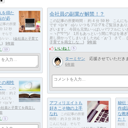
入を得た
会社員の副業が解禁！？
告が必
この記事の所要時間： 約 4 分 59 秒 こんに
記事の所要
ですヾ(o´∀｀o)ﾉ♪ いつもブログをご覧頂きあ
ざいます。 今回も元気いっぱいパワフルに い
 分 12 秒
～ヽ(*^∇^*)ﾉ 1月もあっという間に半ばを過
、そらで
差し掛かってしまいましたね(; ･`д･´) さて…
)ﾉ♪ い…
会社員と子育て
子育てを両立しな…
9年前
…
9年前
いいね！
5
！
13
ターミヤン
応援させていただき
6年前
との相性
で。
この
間： 約 2
 こんにち
アフィリエイトも
秘伝
ヾ(o´∀｀
好きこそ物の上手
作成
会社員と子育てを両立し
前
なれ
な教
この記事の所要
！
た！
1
時間： 約 3 分 36 秒
こんにちは、そらで
時間： 