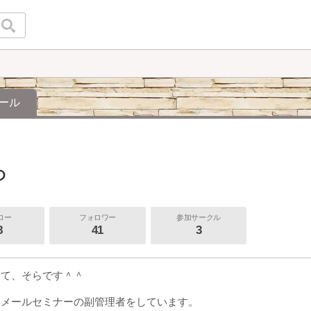
ール
ら
ロー
フォロワー
参加サークル
8
41
3
して、そらです＾＾
けメールセミナーの副管理者をしています。