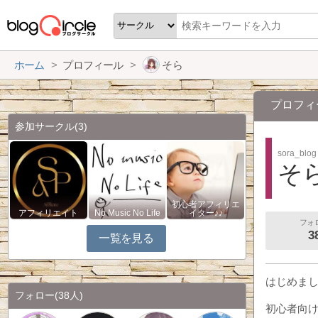
ホーム
プロフィール
そら
プロフィ
参加サークル
(3)
sora_blog
そ
初心者アフィリエ
アフィリエイト
No Music No Life
イター♪♪
フォ
3
一覧を見る
はじめま
フォロー
(38人)
初心者向