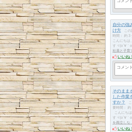
自分の強
け方
この
時間： 約 3
こんにちは
すヾ(o´∀｀o
社員と子育
いいね
そのまま
した作業
すか？
こ
要時間： 約 
こんにちは
すヾ(o´∀｀o
を両立しな
いいね