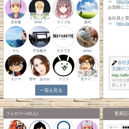
⇒
http://
お気軽に
サプリメント
会社員と
アドバイザー
冴木隆
＠hir…
ライブ丸
貴司
⇒
http:/
そら
不倶戴天
ネタです
umao
会社
主婦の
エンタメ｜AI
http://af
コンテンツ販
タクヤ
野中 あやか
アリス
売マイ…
今の生活
援します
一覧を見る
更新記
フォロワー
(41人)