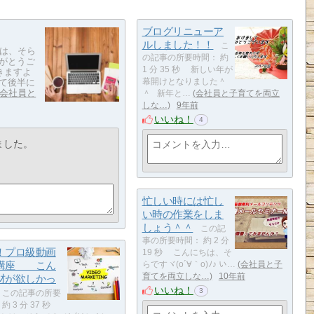
ブログリニューア
ルしました！！
こ
ちは、そら
の記事の所要時間： 約
りがとうご
1 分 35 秒 新しい年が
きますよ
ぎて後半に
幕開けとなりました＾
会社員と
＾ 新年と…
会社員と子育てを両立
しな…
9年前
いいね！
4
ました。
忙しい時には忙し
い時の作業をしま
しょう＾＾
この記
事の所要時間： 約 2 分
！プロ級動画
19 秒 こんにちは、そ
講座 こん
らですヾ(o´∀｀o)ﾉ♪ い…
会社員と子
育てを両立しな…
10年前
材が欲しかっ
いいね！
3
この記事の所要
約 3 分 37 秒