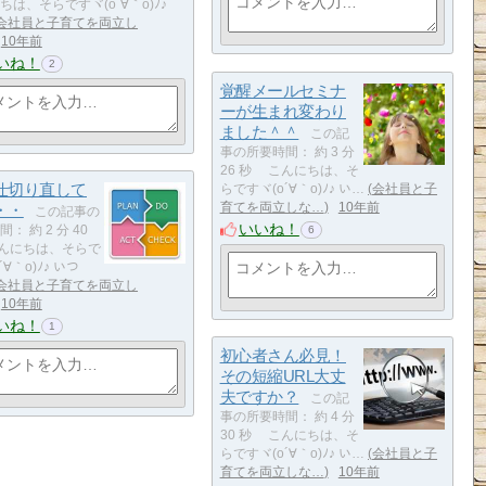
ちは、そらですヾ(o´∀｀o)ﾉ♪
会社員と子育てを両立し
10年前
いね！
2
覚醒メールセミナ
ーが生まれ変わり
ました＾＾
この記
事の所要時間： 約 3 分
26 秒 こんにちは、そ
仕切り直して
らですヾ(o´∀｀o)ﾉ♪ い…
会社員と子
・・
育てを両立しな…
10年前
この記事の
いいね！
： 約 2 分 40
6
んにちは、そらで
´∀｀o)ﾉ♪ いつ
会社員と子育てを両立し
10年前
いね！
1
初心者さん必見！
その短縮URL大丈
夫ですか？
この記
事の所要時間： 約 4 分
30 秒 こんにちは、そ
らですヾ(o´∀｀o)ﾉ♪ い…
会社員と子
育てを両立しな…
10年前