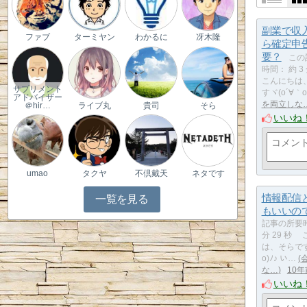
副業で収
ファブ
ターミヤン
わかるに
冴木隆
ら確定申
要？
この
時間： 約 3
こんにちは
サプリメント
すヾ(o´∀｀o
アドバイザー
を両立しな
＠hir…
ライブ丸
貴司
そら
いいね
umao
タクヤ
不倶戴天
ネタです
情報配信
一覧を見る
もいいの
記事の所要時
分 29 秒
は、そらです
o)ﾉ♪ い…
な…
10年
いいね