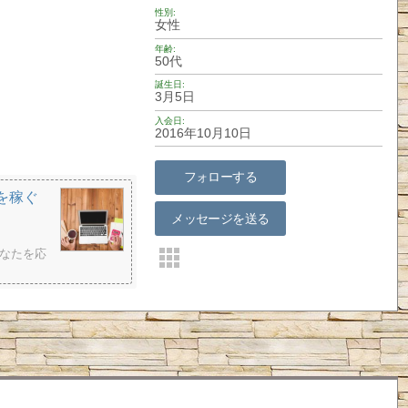
性別
女性
年齢
50代
誕生日
3月5日
入会日
2016年10月10日
フォローする
を稼ぐ
メッセージを送る
なたを応