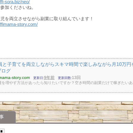
affi-sora.biz/neo/
ご参加くださいね。
育児を両立させながら副業に取り組んでいます！
/affimama-story.com/
員と子育てを両立しながらスキマ時間で楽しみながら月10万円
ブログ
fimama-story.com
9年前
13回
更新日
更新回数
費を増やす方法があったら知りたいですか？空き時間の副業だけで稼ぎたいあ
事