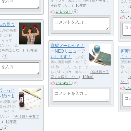
すヾ(o´∀｀o)ﾉ♪ い…
会社員と子育て
こんに
を両立しな…
10年前
い…
いいね！
な…
6
い
みの見つ
記事の所要
 分 14 秒
、そらで
覚醒メールセミナ
)ﾉ♪ い…
会
てを両立しな…
10年前
ーNEOリニューア
何度
！
ルします！
も・
3
この記
事の所要時間： 約 2 分
所要時間
41 秒 こんにちは、そ
秒 こ
らですヾ(o´∀｀o)ﾉ♪ い…
会社員と子
すヾ(o
育てを両立しな…
10年前
も…
な…
いいね！
2
い
ボーっと
を続けま
の記事の所
3 分 57 秒
、そらで
)ﾉ♪ い…
会社員と子育て
…
10年前
！
2