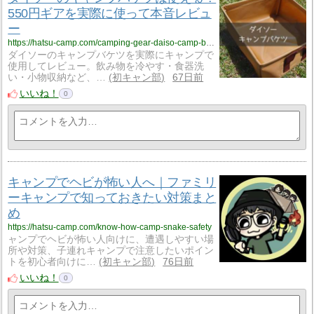
550円ギアを実際に使って本音レビュ
ー
https://hatsu-camp.com/camping-gear-daiso-camp-bucket
ダイソーのキャンプバケツを実際にキャンプで
使用してレビュー。飲み物を冷やす・食器洗
い・小物収納など、…
初キャン部
67日前
いいね！
0
キャンプでヘビが怖い人へ｜ファミリ
ーキャンプで知っておきたい対策まと
め
https://hatsu-camp.com/know-how-camp-snake-safety
ャンプでヘビが怖い人向けに、遭遇しやすい場
所や対策、子連れキャンプで注意したいポイン
トを初心者向けに…
初キャン部
76日前
いいね！
0