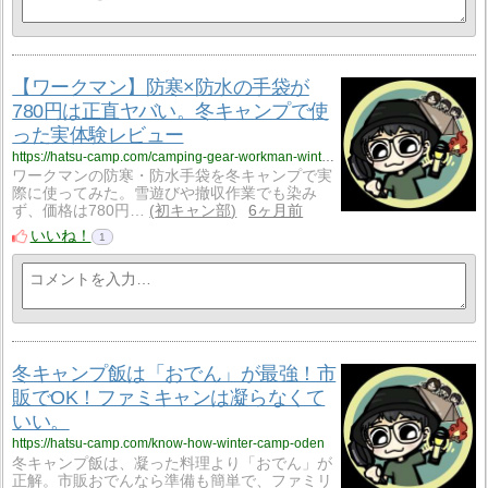
【ワークマン】防寒×防水の手袋が
780円は正直ヤバい。冬キャンプで使
った実体験レビュー
https://hatsu-camp.com/camping-gear-workman-winter-gloves-waterproof
ワークマンの防寒・防水手袋を冬キャンプで実
際に使ってみた。雪遊びや撤収作業でも染み
ず、価格は780円…
初キャン部
6ヶ月前
いいね！
1
冬キャンプ飯は「おでん」が最強！市
販でOK！ファミキャンは凝らなくて
いい。
https://hatsu-camp.com/know-how-winter-camp-oden
冬キャンプ飯は、凝った料理より「おでん」が
正解。市販おでんなら準備も簡単で、ファミリ