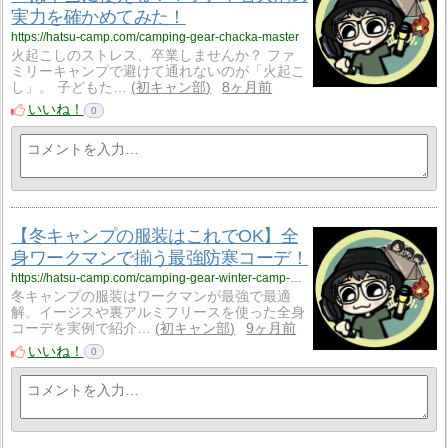
実力を確かめてみた！
https://hatsu-camp.com/camping-gear-chacka-master
火起こしのストレス、卒業しませんか？ ファ
ミリーキャンプで避けて通れないのが「火起こ
し」。 子どもた…
初キャン部
8ヶ月前
いいね！
0
【冬キャンプの服装はこれでOK】全
身ワークマンで揃う最強防寒コーデ！
https://hatsu-camp.com/camping-gear-winter-camp-workman-outfit
冬キャンプの服装はワークマンが最強で最適
解。イージスや裏アルミフリースを使った全身
コーデを実例で紹介…
初キャン部
9ヶ月前
いいね！
0