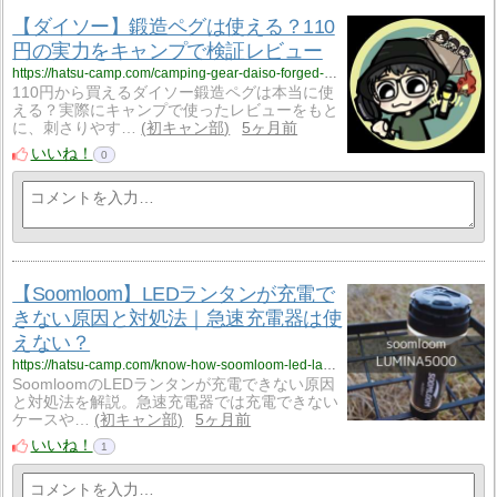
【ダイソー】鍛造ペグは使える？110
円の実力をキャンプで検証レビュー
https://hatsu-camp.com/camping-gear-daiso-forged-peg
110円から買えるダイソー鍛造ペグは本当に使
える？実際にキャンプで使ったレビューをもと
に、刺さりやす…
初キャン部
5ヶ月前
いいね！
0
【Soomloom】LEDランタンが充電で
きない原因と対処法｜急速充電器は使
えない？
https://hatsu-camp.com/know-how-soomloom-led-lantern-charging-problem
SoomloomのLEDランタンが充電できない原因
と対処法を解説。急速充電器では充電できない
ケースや…
初キャン部
5ヶ月前
いいね！
1