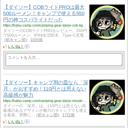
【ダイソー】COBライトPROは最大
500ルーメン！キャンプで使える550
円の神コスパライトだった
https://hatsu-camp.com/camping-gear-daiso-cob-light-pro
ダイソーのCOBライトPROをレビュー。550円
で500ルーメン、IPX4生活防水、Type-C充電…
初キャン部
10日前
いいね！
0
【ダイソー】キャンプ用の皿なら「深
月」がおすすめ！110円とは思えない
高級感が魅力
https://hatsu-camp.com/camping-gear-daiso-mizuki-plate
ダイソーの「深月」は、110円とは思えない高
級感のあるデザインが魅力のキャンプでも使え
る食器。実際に…
初キャン部
17日前
いいね！
0