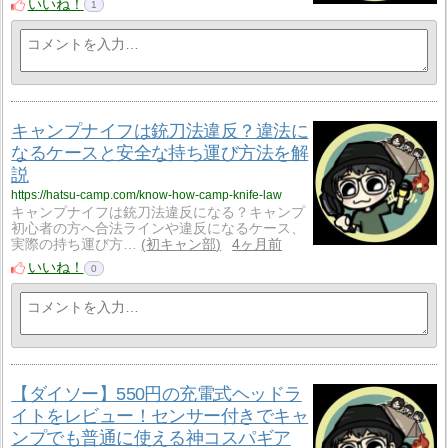
いいね！
1
キャンプナイフは銃刀法違反？違法に
なるケースと安全な持ち運び方法を解
説
https://hatsu-camp.com/know-how-camp-knife-law
キャンプナイフは銃刀法違反になる？キャンプ
初心者の方へ合法ラインや違反になるケース、
実際の持ち運び方…
初キャン部
4ヶ月前
いいね！
0
【ダイソー】550円の充電式ヘッドラ
イトをレビュー！センサー付きでキャ
ンプでも普通に使える神コスパギア