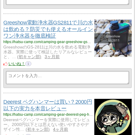
Greeshow電動浄水器GS2811で川の水
は飲める？防災でも使えるオールイン
ワン浄水器を徹底検証
https://hatsu-camp.com/camping-gear-greeshow-gs2811
GreeshowのGS-2811は川の水を飲める電動浄
水器。実際に使って検証したリアルなレビュー
と、…
初キャン部
3ヶ月前
いいね！
1
Deerest ペグハンマーは買い？2000円
以下の実力を本音レビュー
https://hatsu-camp.com/camping-gear-deerest-peg-hammer
Deerestペグハンマーを実際に使用してレビュ
ー。2000円以下とは思えない使いやすさやデ
ザイン性…
初キャン部
4ヶ月前