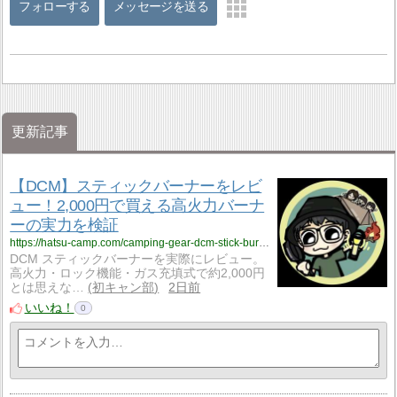
フォローする
メッセージを送る
更新記事
【DCM】スティックバーナーをレビ
ュー！2,000円で買える高火力バーナ
ーの実力を検証
https://hatsu-camp.com/camping-gear-dcm-stick-burner
DCM スティックバーナーを実際にレビュー。
高火力・ロック機能・ガス充填式で約2,000円
とは思えな…
初キャン部
2日前
いいね！
0