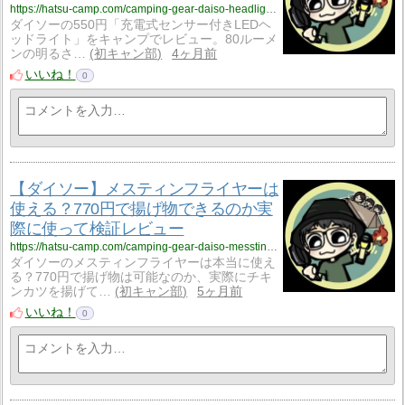
https://hatsu-camp.com/camping-gear-daiso-headlight-rechargeable-550
ダイソーの550円「充電式センサー付きLEDヘ
ッドライト」をキャンプでレビュー。80ルーメ
ンの明るさ…
初キャン部
4ヶ月前
いいね！
0
【ダイソー】メスティンフライヤーは
使える？770円で揚げ物できるのか実
際に使って検証レビュー
https://hatsu-camp.com/camping-gear-daiso-messtin-fryer-3
ダイソーのメスティンフライヤーは本当に使え
る？770円で揚げ物は可能なのか、実際にチキ
ンカツを揚げて…
初キャン部
5ヶ月前
いいね！
0