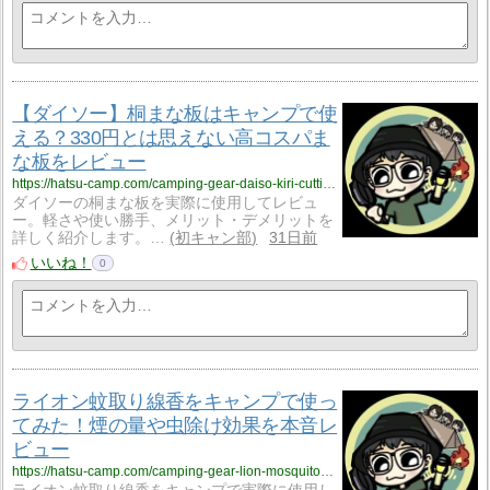
【ダイソー】桐まな板はキャンプで使
える？330円とは思えない高コスパま
な板をレビュー
https://hatsu-camp.com/camping-gear-daiso-kiri-cutting-board-330
ダイソーの桐まな板を実際に使用してレビュ
ー。軽さや使い勝手、メリット・デメリットを
詳しく紹介します。…
初キャン部
31日前
いいね！
0
ライオン蚊取り線香をキャンプで使っ
てみた！煙の量や虫除け効果を本音レ
ビュー
https://hatsu-camp.com/camping-gear-lion-mosquito-coil