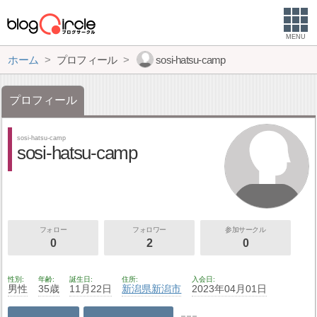
MENU
ホーム
プロフィール
sosi-hatsu-camp
プロフィール
sosi-hatsu-camp
sosi-hatsu-camp
フォロー
フォロワー
参加サークル
0
2
0
性別
年齢
誕生日
住所
入会日
男性
35歳
11月22日
新潟県
新潟市
2023年04月01日