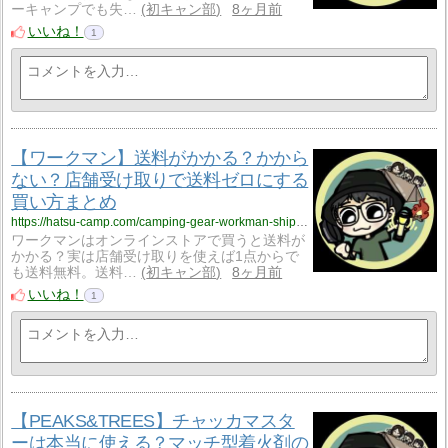
ーキャンプでも失…
初キャン部
8ヶ月前
いいね！
1
【ワークマン】送料がかかる？かから
ない？店舗受け取りで送料ゼロにする
買い方まとめ
https://hatsu-camp.com/camping-gear-workman-shipping
ワークマンはオンラインストアで買うと送料が
かかる？実は店舗受け取りを使えば1点からで
も送料無料。送料…
初キャン部
8ヶ月前
いいね！
1
【PEAKS&TREES】チャッカマスタ
ーは本当に使える？マッチ型着火剤の