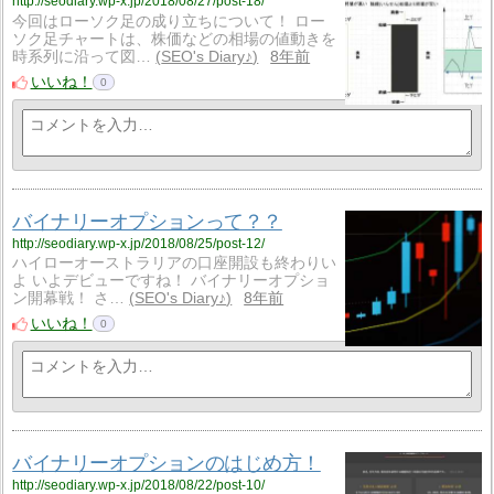
http://seodiary.wp-x.jp/2018/08/27/post-18/
今回はローソク足の成り立ちについて！ ロー
ソク足チャートは、株価などの相場の値動きを
時系列に沿って図…
SEO's Diary♪
8年前
いいね！
0
バイナリーオプションって？？
http://seodiary.wp-x.jp/2018/08/25/post-12/
ハイローオーストラリアの口座開設も終わりい
よ いよデビューですね！ バイナリーオプショ
ン開幕戦！ さ…
SEO's Diary♪
8年前
いいね！
0
バイナリーオプションのはじめ方！
http://seodiary.wp-x.jp/2018/08/22/post-10/