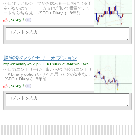
今日はリアルジョブがお休み＆一日外に出る予
定がないので・・・ ☆☆PC開いて横目でチャ
ートちらちら見…
SEO's Diary♪
8年前
いいね！
0
帰宅後のバイナリーオプション
http://seodiary.wp-x.jp/2018/07/30/%e5%b8%b0%e5%ae%85%e5%be%8c%e3%81%ae%e3%83%90%e3%82%a4%e3%83%8a%e3%83%aa%e3%83%bc%e3%82%aa%e3%83%97%e3%82%b7%e3%83%a7%e3%83%b3/
今日のエントリーは仕事から帰宅後のエントリ
ー♥ binary option いけると思ったのが2本あ…
SEO's Diary♪
8年前
いいね！
0