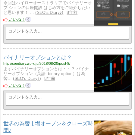
今回はハイローオーストラリアでバイナリーオ
プ ションの口座開設 はじめ方をご紹介したい
と思います！ …
SEO's Diary♪
8年前
いいね！
0
バイナリーオプションとは？
http://seodiary.wp-x.jp/2018/08/20/post-8/
まずバイナリーオプションとは・・？ バイナ
リーオプション（英語: binary option）は為
替…
SEO's Diary♪
8年前
いいね！
0
世界の為替市場オープン＆クローズ時
間♪