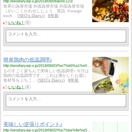
http://seodiary.wp-x.jp/2018/08/06/post-123/
世界の為替市場 外国為替市場 外国為替市場
（がいこくかわせしじょう、英語: Foreign
exch…
SEO's Diary♪
8年前
いいね！
0
簡単鶏肉の低温調理♪
http://seodiary.wp-x.jp/2018/08/03/%e7%b0%a1%e5%8d%98%e9%b6%8f%e8%82%89%e3%81%ae%e4%bd%8e%e6%b8%a9%e8%aa%bf%e7%90%86%e2%99%aa/
ものすごく楽ちんで美味しい低温調理♪ 今日は
鶏肉の低温調理です。 これは沸かしたお湯に
食材等をぶちこ…
SEO's Diary♪
8年前
いいね！
0
美味しい逆張りポイント♪
http://seodiary.wp-x.jp/2018/08/02/%e7%be%8e%e5%91%b3%e3%81%97%e3%81%84%e9%80%86%e5%bc%b5%e3%82%8a%e3%83%9d%e3%82%a4%e3%83%b3%e3%83%88%e2%99%aa/