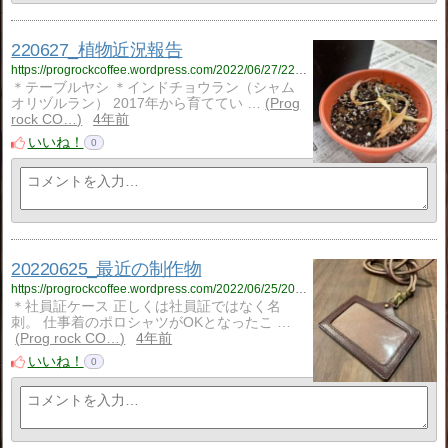
220627_植物近況報告
https://progrockcoffee.wordpress.com/2022/06/27/220627_%e6%a4%8d%e7%89%a9%e8%bf%91%e6%b3%81%e5%a0%b1%e5%91%8a/
＊テーブルヤシ ＊インドチョウラン（シャム
オリヅルラン） 2017年から育ててい …
Prog
rock CO…
4年前
いいね！
0
20220625_最近の制作物
https://progrockcoffee.wordpress.com/2022/06/25/20220625_%e6%9c%80%e8%bf%91%e3%81%ae%e5%88%b6%e4%bd%9c%e7%89%a9/
＊社員証ケース 正しくは社員証ではなく名
刺。 仕事着のポロシャツがOKとなったこ …
Prog rock CO…
4年前
いいね！
0