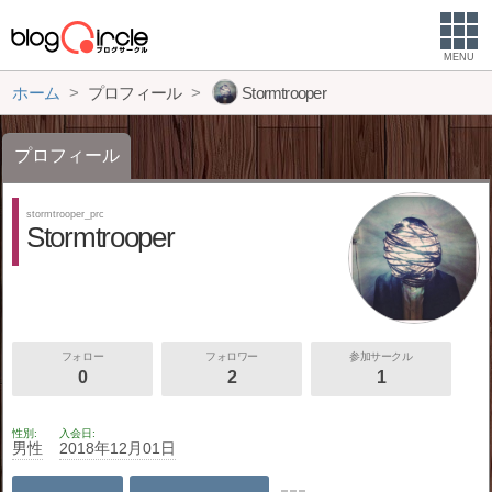
MENU
ホーム
プロフィール
Stormtrooper
プロフィール
stormtrooper_prc
Stormtrooper
フォロー
フォロワー
参加サークル
0
2
1
性別
入会日
男性
2018年12月01日