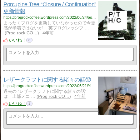
Porcupine Tree “Closure / Continuation”
更新情報
https://progrockcoffee.wordpress.com/2022/06/24/porcupine-tree-closure-continuation-%e6%9b%b4%e6%96%b0%e6%83%85%e5%a0%b1/
まったくブログを更新していなかったので今更
感が半端ではないが， 英プログレッシブ …
Prog rock CO…
4年前
いいね！
0
レザークラフトに関する諸々の話⑫
https://progrockcoffee.wordpress.com/2022/05/21/%e3%83%ac%e3%82%b6%e3%83%bc%e3%82%af%e3%83%a9%e3%83%95%e3%83%88%e3%81%ab%e9%96%a2%e3%81%99%e3%82%8b%e8%ab%b8%e3%80%85%e3%81%ae%e8%a9%b1%e2%91%ab/
過去の “レザークラフトに関する諸々の話”
は，上部メニ …
Prog rock CO…
4年前
いいね！
1