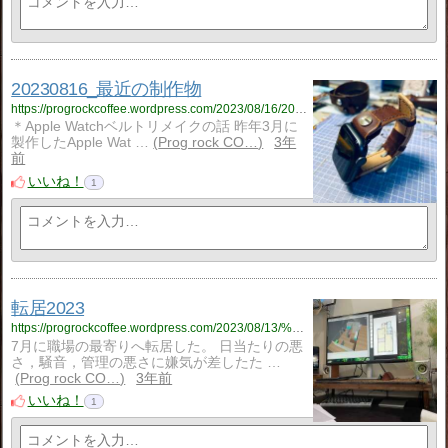
20230816_最近の制作物
https://progrockcoffee.wordpress.com/2023/08/16/20230816_%e6%9c%80%e8%bf%91%e3%81%ae%e5%88%b6%e4%bd%9c%e7%89%a9/
＊Apple Watchベルトリメイクの話 昨年3月に
製作したApple Wat …
Prog rock CO…
3年
前
いいね！
1
転居2023
https://progrockcoffee.wordpress.com/2023/08/13/%e8%bb%a2%e5%b1%852023/
7月に職場の最寄りへ転居した。 日当たりの悪
さ，騒音，管理の悪さに嫌気が差したた …
Prog rock CO…
3年前
いいね！
1