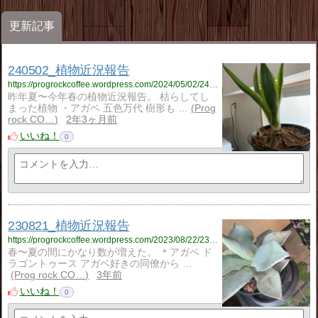
更新記事
240502_植物近況報告
https://progrockcoffee.wordpress.com/2024/05/02/240502_%e6%a4%8d%e7%89%a9%e8%bf%91%e6%b3%81%e5%a0%b1%e5%91%8a/
昨年夏〜今年春の植物近況報告。 枯らしてし
まった植物 ・アガベ 五色万代 樹形も …
Prog
rock CO…
2年3ヶ月前
いいね！
0
230821_植物近況報告
https://progrockcoffee.wordpress.com/2023/08/22/230821_%e6%a4%8d%e7%89%a9%e8%bf%91%e6%b3%81%e5%a0%b1%e5%91%8a/
春〜夏の間にかなり数が増えた。 ＊アガベ ド
ラゴントゥース アガベ好きの同僚から …
Prog rock CO…
3年前
いいね！
0