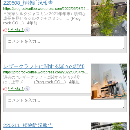
220508_植物近況報告
https://progrockcoffee.wordpress.com/2022/05/08/220508_%e6%a4%8d%e7%89%a9%e8%bf%91%e6%b3%81%e5%a0%b1%e5%91%8a/
＊実家シルクジャスミン 2021年年末↓ 順調な
成長を見せるシルクジャスミン。 …
Prog
rock CO…
4年前
いいね！
0
レザークラフトに関する諸々の話⑪
https://progrockcoffee.wordpress.com/2022/03/04/%e3%83%ac%e3%82%b6%e3%83%bc%e3%82%af%e3%83%a9%e3%83%95%e3%83%88%e3%81%ab%e9%96%a2%e3%81%99%e3%82%8b%e8%ab%b8%e3%80%85%e3%81%ae%e8%a9%b1%e2%91%aa/
過去の “レザークラフトに関する諸々の話”
は，上部メニ …
Prog rock CO…
4年前
いいね！
0
220211_植物近況報告