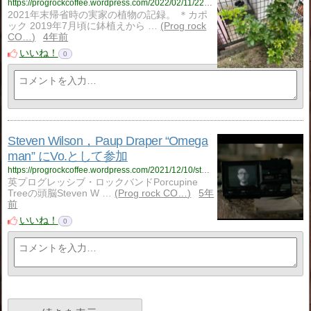
https://progrockcoffee.wordpress.com/2022/02/11/220211_%e6%a4%8d%e7%89%a9%e8%bf%91%e6%b3%81%e5%a0%b1%e5%91%8a/
2021年末帰省時の実家の植物の記録。 ＊カポ
ック 2019年7月頃に鉢植えから …
Prog rock
CO…
4年前
いいね！
0
Steven Wilson，Paup Draper “Omega
man” にVo.として参加
https://progrockcoffee.wordpress.com/2021/12/10/steven-wilson%ef%bc%8cpaup-draper-omega-man-%e3%81%abvo-%e3%81%a8%e3%81%97%e3%81%a6%e5%8f%82%e5%8a%a0/
英プログレッシブ・ロックバンドPorcupine
Treeの頭脳Steven W …
Prog rock CO…
5年
前
いいね！
0