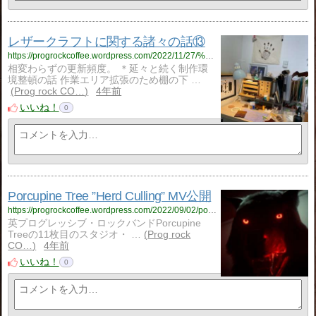
レザークラフトに関する諸々の話⑬
https://progrockcoffee.wordpress.com/2022/11/27/%e3%83%ac%e3%82%b6%e3%83%bc%e3%82%af%e3%83%a9%e3%83%95%e3%83%88%e3%81%ab%e9%96%a2%e3%81%99%e3%82%8b%e8%ab%b8%e3%80%85%e3%81%ae%e8%a9%b1%e2%91%ac/
相変わらずの更新頻度。 ＊延々と続く制作環
境整頓の話 作業エリア拡張のため棚の下 …
Prog rock CO…
4年前
いいね！
0
Porcupine Tree ”Herd Culling” MV公開
https://progrockcoffee.wordpress.com/2022/09/02/porcupine-tree-herd-culling-mv%e5%85%ac%e9%96%8b/
英プログレッシブ・ロックバンドPorcupine
Treeの11枚目のスタジオ・ …
Prog rock
CO…
4年前
いいね！
0