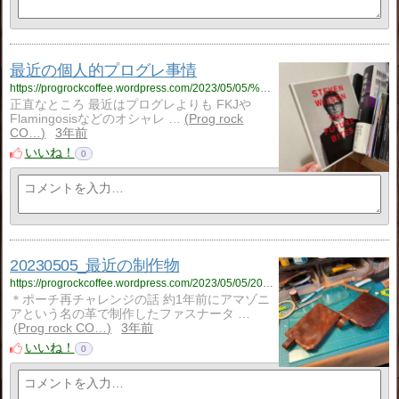
最近の個人的プログレ事情
https://progrockcoffee.wordpress.com/2023/05/05/%e6%9c%80%e8%bf%91%e3%81%ae%e5%80%8b%e4%ba%ba%e7%9a%84%e3%83%97%e3%83%ad%e3%82%b0%e3%83%ac%e4%ba%8b%e6%83%85/
正直なところ 最近はプログレよりも FKJや
Flamingosisなどのオシャレ …
Prog rock
CO…
3年前
いいね！
0
20230505_最近の制作物
https://progrockcoffee.wordpress.com/2023/05/05/20230505_%e6%9c%80%e8%bf%91%e3%81%ae%e5%88%b6%e4%bd%9c%e7%89%a9/
＊ポーチ再チャレンジの話 約1年前にアマゾニ
アという名の革で制作したファスナータ …
Prog rock CO…
3年前
いいね！
0