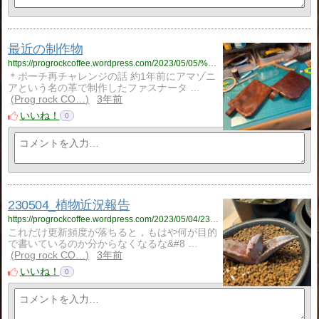
最近の制作物
https://progrockcoffee.wordpress.com/2023/05/05/%e6%9c%80%e8%bf%91%e3%81%ae%e5%88%b6%e4%bd%9c%e7%89%a9-4/
＊ポーチ再チャレンジの話 約1年前にアマゾニ
アという名の革で制作したファスナータ …
Prog rock CO…
3年前
いいね！
0
230504_植物近況報告
https://progrockcoffee.wordpress.com/2023/05/04/230504_%e6%a4%8d%e7%89%a9%e8%bf%91%e6%b3%81%e5%a0%b1%e5%91%8a/
これだけ更新頻度が落ちると，もはや何が目的
で書いているのか分からなくなるな&#8 …
Prog rock CO…
3年前
いいね！
0