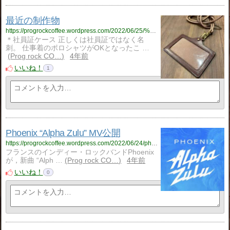
最近の制作物
https://progrockcoffee.wordpress.com/2022/06/25/%e6%9c%80%e8%bf%91%e3%81%ae%e5%88%b6%e4%bd%9c%e7%89%a9-3/
＊社員証ケース 正しくは社員証ではなく名
刺。 仕事着のポロシャツがOKとなったこ …
Prog rock CO…
4年前
いいね！
1
Phoenix “Alpha Zulu” MV公開
https://progrockcoffee.wordpress.com/2022/06/24/phoenix-alpha-zulu-mv%e5%85%ac%e9%96%8b/
フランスのインディー・ロックバンドPhoenix
が，新曲 “Alph …
Prog rock CO…
4年前
いいね！
0