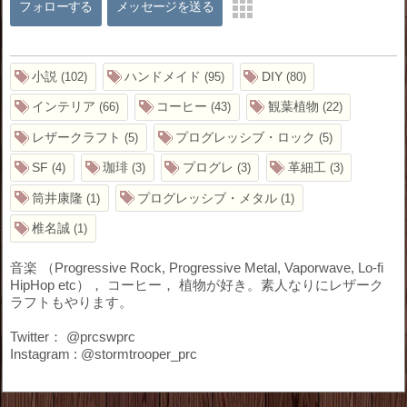
フォローする
メッセージを送る
小説
ハンドメイド
DIY
102
95
80
インテリア
コーヒー
観葉植物
66
43
22
レザークラフト
プログレッシブ・ロック
5
5
SF
珈琲
プログレ
革細工
4
3
3
3
筒井康隆
プログレッシブ・メタル
1
1
椎名誠
1
音楽 （Progressive Rock, Progressive Metal, Vaporwave, Lo-fi
HipHop etc）， コーヒー， 植物が好き。素人なりにレザーク
ラフトもやります。
Twitter： @prcswprc
Instagram : @stormtrooper_prc