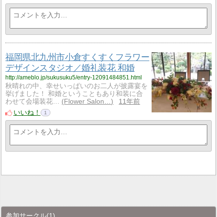
福岡県北九州市小倉すくすくフラワー
デザインスタジオ／婚礼装花 和婚
http://ameblo.jp/sukusuku5/entry-12091484851.html
秋晴れの中、幸せいっぱいのお二人が披露宴を
挙げました！ 和婚ということもあり和装に合
わせて会場装花…
Flower Salon…
11年前
いいね！
1
参加サークル
(1)