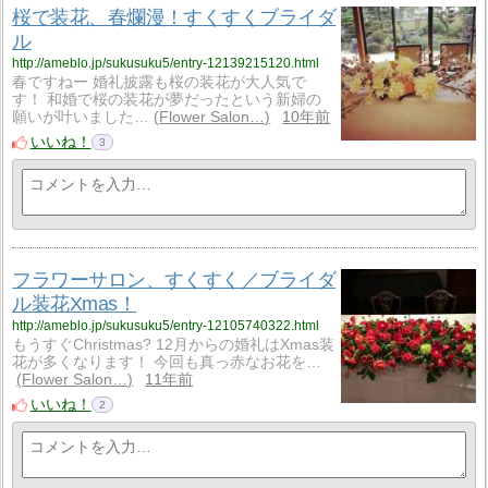
桜で装花、春爛漫！すくすくブライダ
ル
http://ameblo.jp/sukusuku5/entry-12139215120.html
春ですねー 婚礼披露も桜の装花が大人気で
す！ 和婚で桜の装花が夢だったという新婦の
願いが叶いました…
Flower Salon…
10年前
いいね！
3
フラワーサロン、すくすく／ブライダ
ル装花Xmas！
http://ameblo.jp/sukusuku5/entry-12105740322.html
もうすぐChristmas? 12月からの婚礼はXmas装
花が多くなります！ 今回も真っ赤なお花を…
Flower Salon…
11年前
いいね！
2