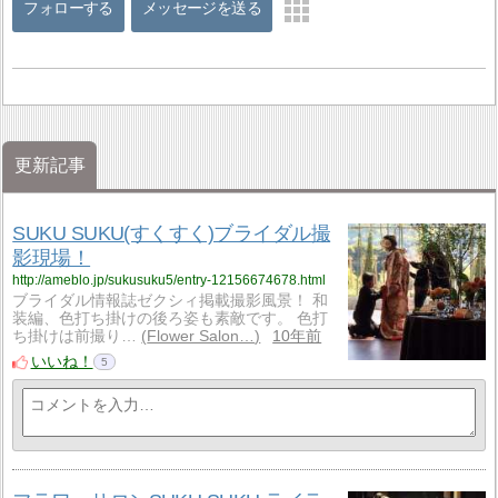
フォローする
メッセージを送る
更新記事
SUKU SUKU(すくすく)ブライダル撮
影現場！
http://ameblo.jp/sukusuku5/entry-12156674678.html
ブライダル情報誌ゼクシィ掲載撮影風景！ 和
装編、色打ち掛けの後ろ姿も素敵です。 色打
ち掛けは前撮り…
Flower Salon…
10年前
いいね！
5