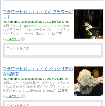
フラワーサロンすくすくのフラワーギ
フト
http://ameblo.jp/sukusuku5/entry-12101667278.html
本日グランドOpenのフレンチレストランBAR
へフラワーギフトのオーダーです！ とてもス
タイリッシ…
Flower Salon…
11年前
いいね！
1
フラワーサロンすくすく／白ダリアの
会場装花
http://ameblo.jp/sukusuku5/entry-12098426119.html
本日のブライダル装花のご紹介です 大人の女
性の品格が漂う新婦様 選んだお花も上品に白
色でおまとめし…
Flower Salon…
11年前
いいね！
1