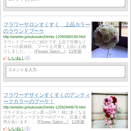
フラワーサロンすくすく 上品カラー
のラウンドブーケ
http://ameblo.jp/sukusuku5/entry-12095880190.html
ラウンドブーケのご紹介です 上品で可憐なイ
メージの新婦様。 ブーケも可愛く上品にお創
りしました。 …
Flower Salon…
11年前
いいね！
1
フラワーデザインすくすくのアンティ
ークカラーのブーケ！
http://ameblo.jp/sukusuku5/entry-12092949678.html
ブライダルシーズン真っ只中！ 秋に多くなる
のがアンティークカラーのブーケ。 紅葉と紫
色があいます。…
Flower Salon…
11年前
いいね！
1