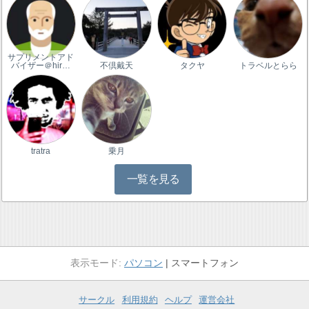
サプリメントアド
バイザー＠hir…
不倶戴天
タクヤ
トラベルとらら
tratra
乗月
一覧を見る
パソコン
スマートフォン
サークル
利用規約
ヘルプ
運営会社