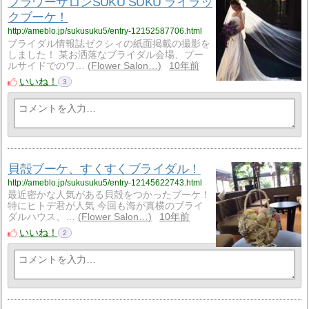
フラワーサロンSUKU SUKU ライラッ
クブーケ！
http://ameblo.jp/sukusuku5/entry-12152587706.html
ブライダル情報誌ゼクシィの紙面掲載の撮影を
しました！ 某お洒落なブライダル会場、プー
ルサイドでのワ…
Flower Salon…
10年前
いいね！
3
貝殻ブーケ、すくすくブライダル！
http://ameblo.jp/sukusuku5/entry-12145622743.html
最近密かな人気がある貝殻をつかったブーケ！
特にヒトデ君が人気 今回も海が真横のブライ
ダルハウス、…
Flower Salon…
10年前
いいね！
2