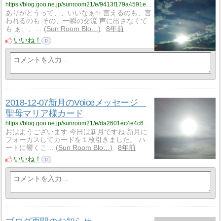
https://blog.goo.ne.jp/sunroom21/e/9413f179a4591e8a36b8c19f5078a0f6?fm=rss
ありがとうって、、いいなぁ✨ 言えるのも、言
われるのも その、一瞬の交流 声に出さなくて
も ぁ、、…
Sun Room Blo…
8年前
いいね！
0
2018-12-07新月のVoiceメッセージ
聖母マリア様カード
https://blog.goo.ne.jp/sunroom21/e/da2601ec4e4c613cea97cdf778719fa7?fm=rss
おはようございます 今日は新月ですね 新月に
フォーカスしてカードを１枚引きました。 ハ
ートに響くこ…
Sun Room Blo…
8年前
いいね！
0