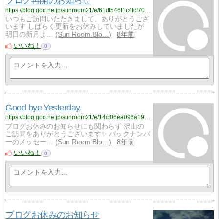
ブログ再開のお知らせ
https://blog.goo.ne.jp/sunroom21/e/61df546f1c4fcf70cd97bbc02d3e7ea1?fm=rss
いつもご訪問いただきまして、ありがとうござ
います しばらく更新をお休みしていましたが
明日の新月よ…
Sun Room Blo…
8年前
いいね！
0
Good bye Yesterday
https://blog.goo.ne.jp/sunroom21/e/14cf06ea096a19e8250269962538c074?fm=rss
ブログお休みのお知らせにも関わらず 沢山の
ご訪問をありがとうございます✨ バックナンバ
ーのメッセー…
Sun Room Blo…
8年前
いいね！
0
ブログお休みのお知らせ