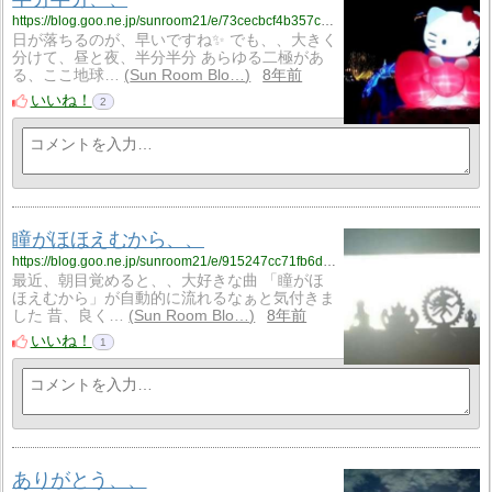
https://blog.goo.ne.jp/sunroom21/e/73cecbcf4b357cb2e75817dc5c5b5a38?fm=rss
日が落ちるのが、早いですね✨ でも、、大きく
分けて、昼と夜、半分半分 あらゆる二極があ
る、ここ地球…
Sun Room Blo…
8年前
いいね！
2
瞳がほほえむから、、
https://blog.goo.ne.jp/sunroom21/e/915247cc71fb6ded80fe518cba2366a6?fm=rss
最近、朝目覚めると、、大好きな曲 「瞳がほ
ほえむから」が自動的に流れるなぁと気付きま
した 昔、良く…
Sun Room Blo…
8年前
いいね！
1
ありがとう、、