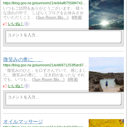
https://blog.goo.ne.jp/sunroom21/e/d4af67558f4741214cd357ea7e79bb34?fm=rss
いつもご訪問をありがとうございます。 様々
な流れの中で、 しばらくブログをお休みさせ
ていただくこと…
Sun Room Blo…
8年前
いいね！
0
微笑みの奥に、、
https://blog.goo.ne.jp/sunroom21/e/d6971253f5dc97d6e3af5390316847a7?fm=rss
「微笑みのひと」を口ずさんでいて、感じまし
た。 微笑みの奥に、、泣き顔があったな それ
でも、いつも…
Sun Room Blo…
8年前
いいね！
0
オイルマッサージ