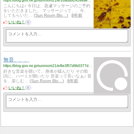
https://blog.goo.ne.jp/sunroom21/e/16ada92428eae204613a4497c3a2432a?fm=rss
こんにちは♪ 今日は、急遽マッサージのご予約
をいただきました。 マッサージって、、今、
してもらいた…
Sun Room Blo…
8年前
いいね！
0
無音、、、
https://blog.goo.ne.jp/sunroom21/e/8e3f57d9b0377d7cc463aaf8a3f75252?fm=rss
好きな音楽を聴いて、身体が緩んだり その歌
詞に、ハートが開いたり 音楽って良いなぁ♪ 音
を、楽しむ…
Sun Room Blo…
8年前
いいね！
0