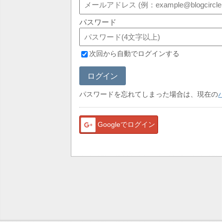
パスワード
次回から自動でログインする
ログイン
パスワードを忘れてしまった場合は、現在の
Googleでログイン