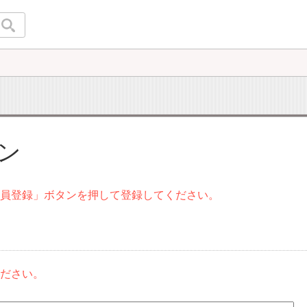
イン
会員登録」ボタンを押して登録してください。
ください。