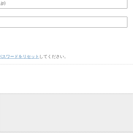
パスワードをリセット
してください。