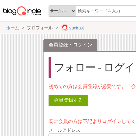
ホーム
プロフィール
suntrust
会員登録・ログイン
フォロー - ログ
初めての方は会員登録が必要です。「
会員登録する
既に会員の方は下記よりログインして
メールアドレス