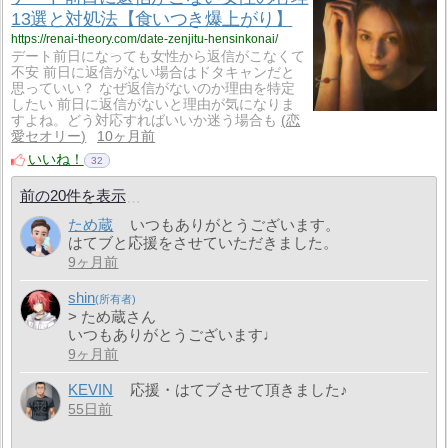
13選と対処法【食いつき爆上がり】
https://renai-theory.com/date-zenjitu-hensinkonai/
デート前日になっても女性から返信がこなくて
不安 前日に返信がない場合はドタキャンだと
思っていい？ なぜ返信がないのか理由を特定
したい 前日に返信がないと理由が気になりま
すよね。どう対応すればいいか迷う場合も
恋
愛セオリー
10ヶ月前
いいね！
32
前の20件を表示
ため蔵
いつもありがとうございます。
はてブと応援をさせていただきました。
9ヶ月前
shin
> ため蔵さん
いつもありがとうございます♩
9ヶ月前
KEVIN
応援・はてブさせて頂きました♪
55日前