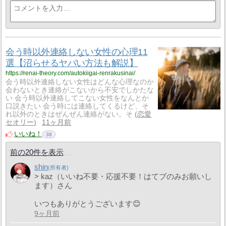
会う時以外連絡しない女性の心理11
選【沼らせるヤバい方法も解説】
https://renai-theory.com/autokiigai-renrakusinai/
会う時以外連絡しない女性はどんな心理なのか
会わないとき連絡がこないから不安でしかたな
い 会う時以外連絡してこない女性をなんとか
口説きたい 会う時には連絡してくるけど、そ
れ以外のときはぜんぜん連絡がない。そ
恋愛
セオリー
11ヶ月前
いいね！
38
前の20件を表示
shin
> kaz（いいね不要・応援不要！はてブのみお願いし
ます）さん
いつもありがとうございます😊
9ヶ月前