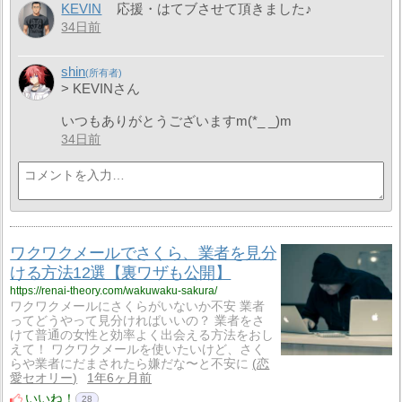
KEVIN
応援・はてブさせて頂きました♪
34日前
shin
> KEVINさん
いつもありがとうございますm(*_ _)m
34日前
ワクワクメールでさくら、業者を見分
ける方法12選【裏ワザも公開】
https://renai-theory.com/wakuwaku-sakura/
ワクワクメールにさくらがいないか不安 業者
ってどうやって見分ければいいの？ 業者をさ
けて普通の女性と効率よく出会える方法をおし
えて！ ワクワクメールを使いたいけど、さく
らや業者にだまされたら嫌だな〜と不安に
恋
愛セオリー
1年6ヶ月前
いいね！
28