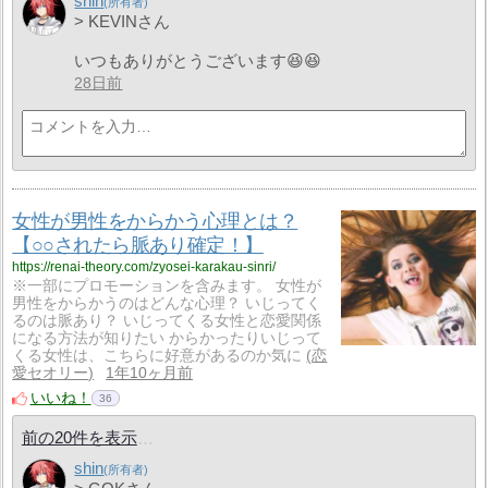
shin
> KEVINさん
いつもありがとうございます😆😆
28日前
女性が男性をからかう心理とは？
【○○されたら脈あり確定！】
https://renai-theory.com/zyosei-karakau-sinri/
※一部にプロモーションを含みます。 女性が
男性をからかうのはどんな心理？ いじってく
るのは脈あり？ いじってくる女性と恋愛関係
になる方法が知りたい からかったりいじって
くる女性は、こちらに好意があるのか気に
恋
愛セオリー
1年10ヶ月前
いいね！
36
前の20件を表示
shin