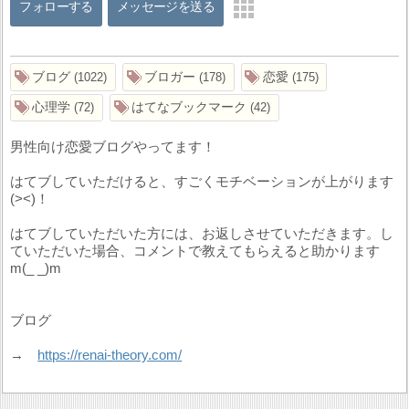
フォローする
メッセージを送る
ブログ
ブロガー
恋愛
1022
178
175
心理学
はてなブックマーク
72
42
男性向け恋愛ブログやってます！
はてブしていただけると、すごくモチベーションが上がります
(><)！
はてブしていただいた方には、お返しさせていただきます。し
ていただいた場合、コメントで教えてもらえると助かります
m(_ _)m
ブログ
→
https://renai-theory.com/