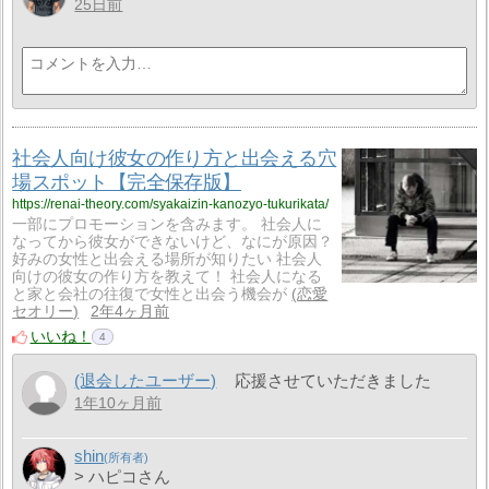
25日前
社会人向け彼女の作り方と出会える穴
場スポット【完全保存版】
https://renai-theory.com/syakaizin-kanozyo-tukurikata/
一部にプロモーションを含みます。 社会人に
なってから彼女ができないけど、なにが原因？
好みの女性と出会える場所が知りたい 社会人
向けの彼女の作り方を教えて！ 社会人になる
と家と会社の往復で女性と出会う機会が
恋愛
セオリー
2年4ヶ月前
いいね！
4
(退会したユーザー)
応援させていただきました
1年10ヶ月前
shin
> ハピコさん