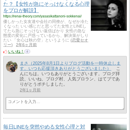
た？【女性が急にそっけなくなる心理
をプロが解説】
https://renai-theory.com/yasasikattanoni-sokkenai/
優しかった女友達や会社の同僚が、なぜか冷た
くなった いい感じだと思ってた女性とLINEし
てたら急にそっけない返信ばかり 女性の急な
態度の変化に戸惑っているから、解決策がしり
たい 「女心は秋の空」というように
恋愛セオ
リー
2年6ヶ月前
いいね！
4
まさ（2025年8月1日よりブログ活動を一時休止しま
す。いつも応援頂きありがとうございました）
こ
んにちは。いつもありがとうございます。ブログ拝
読、いいね、ブログ村、人気ブロラン、はてブであ
りがとうポチしました。
2年1ヶ月前
毎日LINEを突然やめる女性心理と対