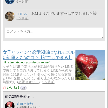
6ヶ月前
rinmuu
おはようございます〜はてブしました😸
5ヶ月前
女子とラインで恋愛関係になれるズル
い話題と7つのコツ【誰でもできる】
https://renai-theory.com/zyosito-line/
女子とLINEで盛り上がる話題が知りたい LINE
交換しても自然消滅してしまう LINEから恋愛
関係に発展させたい！ せっかく気になる女性
とLINE交換したのに、盛り上がらなかったり自
然消滅し
恋愛セオリー
9ヶ月前
いいね！
28
前の20件を表示
shin
> 稲葉山城さん