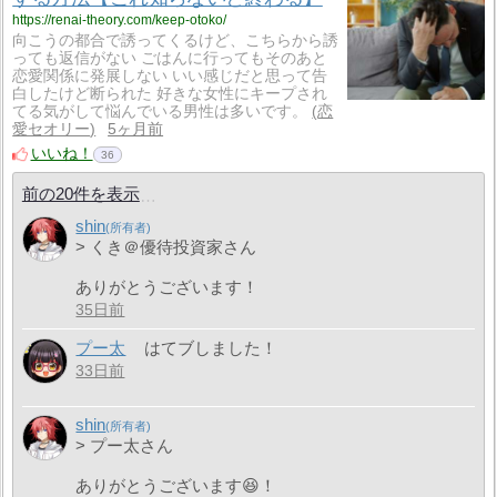
https://renai-theory.com/keep-otoko/
向こうの都合で誘ってくるけど、こちらから誘
っても返信がない ごはんに行ってもそのあと
恋愛関係に発展しない いい感じだと思って告
白したけど断られた 好きな女性にキープされ
てる気がして悩んでいる男性は多いです。
恋
愛セオリー
5ヶ月前
いいね！
36
前の20件を表示
shin
> くき＠優待投資家さん
ありがとうございます！
35日前
プー太
はてブしました！
33日前
shin
> プー太さん
ありがとうございます😆！