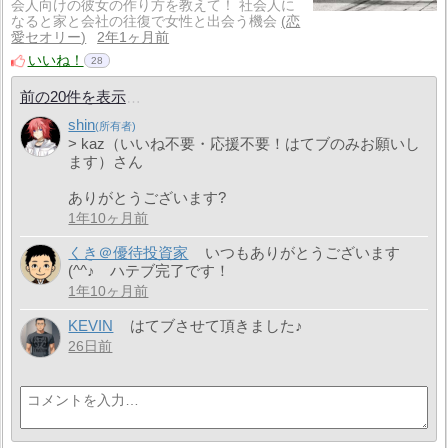
会人向けの彼女の作り方を教えて！ 社会人に
なると家と会社の往復で女性と出会う機会
恋
愛セオリー
2年1ヶ月前
いいね！
28
前の20件を表示
shin
> kaz（いいね不要・応援不要！はてブのみお願いし
ます）さん
ありがとうございます?
1年10ヶ月前
くき＠優待投資家
いつもありがとうございます
(^^♪ ハテブ完了です！
1年10ヶ月前
KEVIN
はてブさせて頂きました♪
26日前