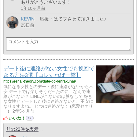
ありがとうございます！
1年10ヶ月前
KEVIN
応援・はてブさせて頂きました♪
25日前
デート後に連絡がない女性でも挽回で
きる方法3選【コレすれば一撃】
https://renai-theory.com/date-go-renrakunai/
気になる女性とのデート後に連絡がないから不
安 デートでは楽しそうだったのに、なんで連
絡がこない？ LINEがこないのは脈なし？ 好き
な女性とデートした後に連絡がないと、不安に
なりますよね。 じつは連絡がなく
恋愛セオリ
ー
2年5ヶ月前
いいね！
17
前の20件を表示