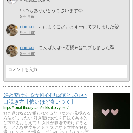
いつもありがとうございます😊
9ヶ月前
rinmuu
おはようございます〜はてブしました😸
9ヶ月前
rinmuu
こんばんは〜応援＆はてブしました😸
9ヶ月前
好き避けする女性心理13選とズルい
口説き方【怖いほど食いつく】
https://renai-theory.com/sukisake-zyosei/
好き避けなのか嫌われてるだけなのか見極める
方法がしりたい 好き避け女性を口説く具体的
な方法をおしえて！ 女性が職場で避けすると
き、どんな態度をとる？ 気になる女性が好き
避けしてそうな場合、どうやって口説けば
恋