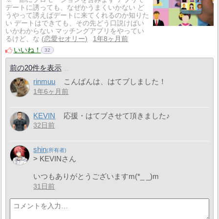
デートに誘っても、なぜかうまくいかない ど
うやって誘えばデートに来てくれるのか知りた
い デートはできても、その先どう口説けばい
いかわからない マッチングアプリをやってい
るけど、な
恋愛セオリー
1年8ヶ月前
いいね！
32
前の20件を表示
rinmuu
こんばんは、はてブしました！
1年6ヶ月前
KEVIN
応援・はてブさせて頂きました♪
32日前
shin
> KEVINさん
いつもありがとうございますm(*_ _)m
31日前