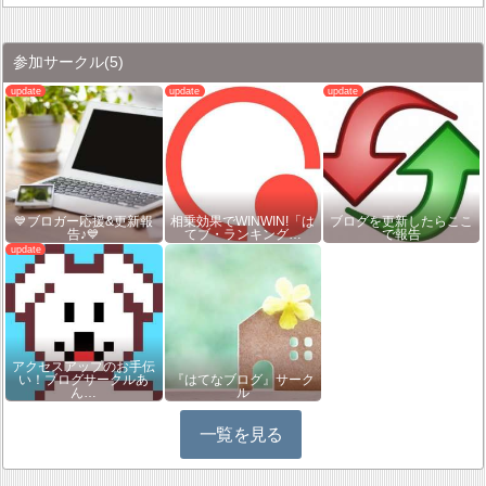
参加サークル
(5)
💙ブロガー応援&更新報
相乗効果でWINWIN!「は
ブログを更新したらここ
告♪💙
てブ・ランキング…
で報告
アクセスアップのお手伝
い！ブログサークルあ
『はてなブログ』サーク
ん…
ル
一覧を見る