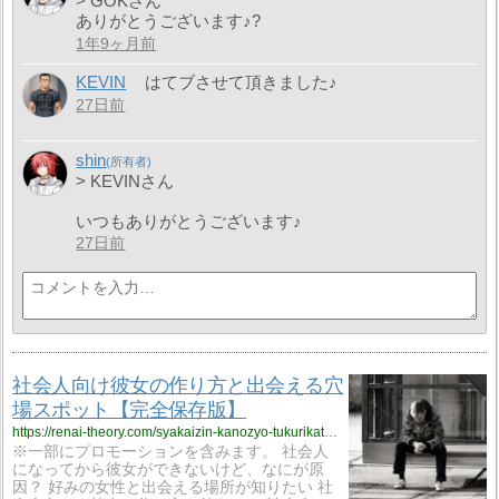
> GOKさん
ありがとうございます♪?
1年9ヶ月前
KEVIN
はてブさせて頂きました♪
27日前
shin
> KEVINさん
いつもありがとうございます♪︎
27日前
社会人向け彼女の作り方と出会える穴
場スポット【完全保存版】
https://renai-theory.com/syakaizin-kanozyo-tukurikata-2/
※一部にプロモーションを含みます。 社会人
になってから彼女ができないけど、なにが原
因？ 好みの女性と出会える場所が知りたい 社