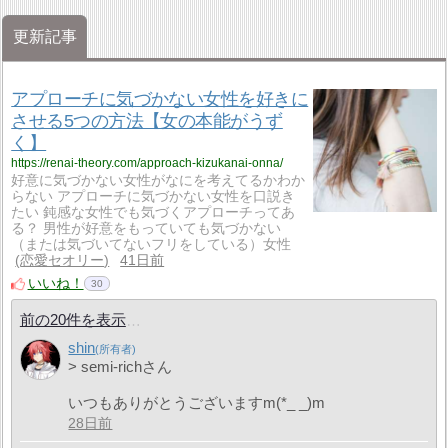
更新記事
アプローチに気づかない女性を好きに
させる5つの方法【女の本能がうず
く】
https://renai-theory.com/approach-kizukanai-onna/
好意に気づかない女性がなにを考えてるかわか
らない アプローチに気づかない女性を口説き
たい 鈍感な女性でも気づくアプローチってあ
る？ 男性が好意をもっていても気づかない
（または気づいてないフリをしている）女性
恋愛セオリー
41日前
いいね！
30
前の20件を表示
shin
> semi-richさん
いつもありがとうございますm(*_ _)m
28日前