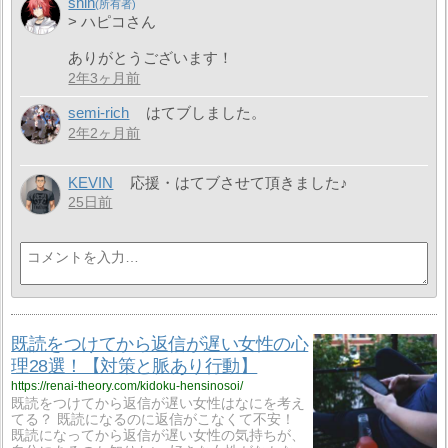
shin
> ハピコさん
ありがとうございます！
2年3ヶ月前
semi-rich
はてブしました。
2年2ヶ月前
KEVIN
応援・はてブさせて頂きました♪
25日前
既読をつけてから返信が遅い女性の心
理28選！【対策と脈あり行動】
https://renai-theory.com/kidoku-hensinosoi/
既読をつけてから返信が遅い女性はなにを考え
てる？ 既読になるのに返信がこなくて不安！
既読になってから返信が遅い女性の気持ちが、