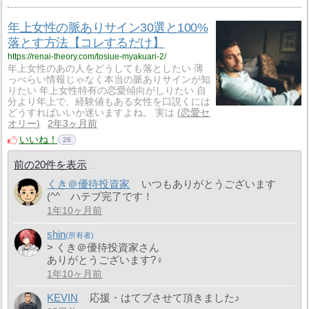
年上女性の脈ありサイン30選と100%
落とす方法【コレするだけ】
https://renai-theory.com/tosiue-myakuari-2/
年上女性のあの人をどうしても落としたい 薄
っぺらい情報じゃなく本当の脈ありサインが知
りたい 年上女性特有の恋愛傾向がしりたい 自
分より年上で、経験値もある女性を口説くには
どうすればいいか迷いますよね。 実は
恋愛セ
オリー
2年3ヶ月前
いいね！
28
前の20件を表示
くき＠優待投資家
いつもありがとうございます
(^^ ハテブ完了です！
1年10ヶ月前
shin
> くき＠優待投資家さん
ありがとうございます?‍♀️
1年10ヶ月前
KEVIN
応援・はてブさせて頂きました♪