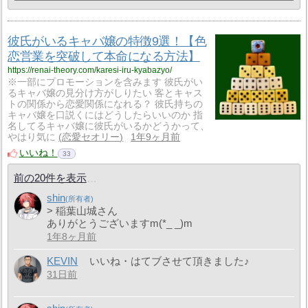
彼氏がいるキャバ嬢の特徴9選！【色
恋営業を突破して本命になる方法】
https://renai-theory.com/karesi-iru-kyabazyo/
※一部にプロモーションを含みます 彼氏がい
るキャバ嬢の見分け方がしりたい 客とキャス
トの関係から恋愛関係になれる？ 彼氏持ちの
キャバ嬢を口説くにはどうしたらいいのか 指
名してるキャバ嬢に彼氏がいるかどうかって、
やはり気に
恋愛セオリー
1年9ヶ月前
いいね！
33
前の20件を表示
shin
> 稲葉山城さん
ありがとうございますm(*_ _)m
1年8ヶ月前
KEVIN
いいね・はてブさせて頂きました♪
31日前