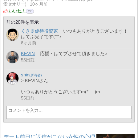
愛セオリー
10ヶ月前
いいね！
27
前の20件を表示
くき＠優待投資家
いつもありがとうございます！
はてぶ完了です(^^♪
8ヶ月前
KEVIN
応援・はてブさせて頂きました♪
55日前
shin
> KEVINさん
いつもありがとうございますm(*_ _)m
55日前
デート前日に返信がこない女性の心理