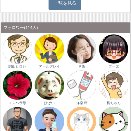
一覧を見る
フォロワー
(114人)
関山ヒロシ
アールグレイ
草飯
プー太
メンヘラ母
ぽぱい
洋楽厨
梅ちゃん