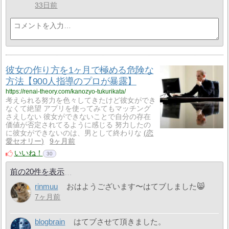
33日前
彼女の作り方を1ヶ月で極める危険な
方法【900人指導のプロが暴露】
https://renai-theory.com/kanozyo-tukurikata/
考えられる努力を色々してきたけど彼女ができ
なくて絶望 アプリを使ってみてもマッチング
さえしない 彼女ができないことで自分の存在
価値が否定されてるように感じる 努力したの
に彼女ができないのは、男として終わりな
恋
愛セオリー
9ヶ月前
いいね！
30
前の20件を表示
rinmuu
おはようございます〜はてブしました😸
7ヶ月前
blogbrain
はてブさせて頂きました。