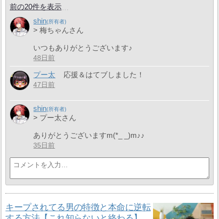
前の20件を表示
shin
> 梅ちゃんさん
いつもありがとうございます♪
48日前
プー太
応援＆はてブしました！
47日前
shin
> プー太さん
ありがとうございますm(*_ _)m♪︎♪︎
35日前
キープされてる男の特徴と本命に逆転
する方法【これ知らないと終わる】