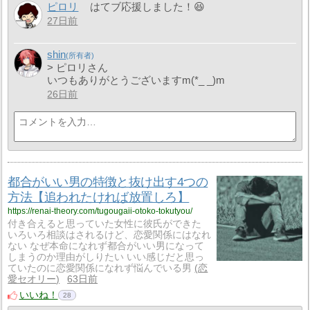
ピロリ
はてブ応援しました！😆
27日前
shin
> ピロリさん
いつもありがとうございますm(*_ _)m
26日前
都合がいい男の特徴と抜け出す4つの
方法【追われたければ放置しろ】
https://renai-theory.com/tugougaii-otoko-tokutyou/
付き合えると思っていた女性に彼氏ができた
いろいろ相談はされるけど、恋愛関係にはなれ
ない なぜ本命になれず都合がいい男になって
しまうのか理由がしりたい いい感じだと思っ
ていたのに恋愛関係になれず悩んでいる男
恋
愛セオリー
63日前
いいね！
28