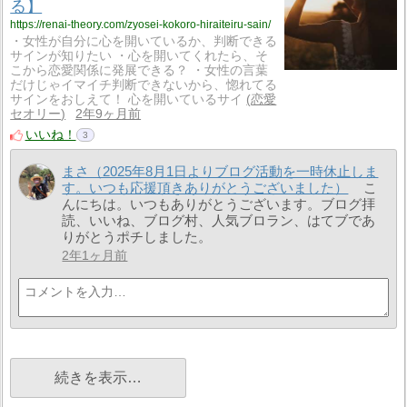
る】
https://renai-theory.com/zyosei-kokoro-hiraiteiru-sain/
・女性が自分に心を開いているか、判断できる
サインが知りたい ・心を開いてくれたら、そ
こから恋愛関係に発展できる？ ・女性の言葉
だけじゃイマイチ判断できないから、惚れてる
サインをおしえて！ 心を開いているサイ
恋愛
セオリー
2年9ヶ月前
いいね！
3
まさ（2025年8月1日よりブログ活動を一時休止しま
す。いつも応援頂きありがとうございました）
こ
んにちは。いつもありがとうございます。ブログ拝
読、いいね、ブログ村、人気ブロラン、はてブであ
りがとうポチしました。
2年1ヶ月前
続きを表示…