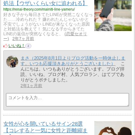
処法【ウザいくらい女に追われる】
https://renai-theory.com/mainiti-line-yameru/
好きな子から毎日きてたLINEが突然こなくなっ
た……冷められた？ 嫌われたんじゃないかと
不安でしょうがない LINEが来なくなった原因
と対処法を教えて！ 気になる子からきてた
LINEの返信が突然なくなると、
恋愛セオリ
ー
2年7ヶ月前
いいね！
4
まさ（2025年8月1日よりブログ活動を一時休止しま
す。いつも応援頂きありがとうございました）
こ
んにちは。いつもありがとうございます。ブログ拝
読、いいね、ブログ村、人気ブロラン、はてブであ
りがとうポチしました。
2年1ヶ月前
女性が心を開いているサイン28選
【コレすると一気に女性と距離縮ま