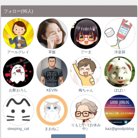
フォロー
(95人)
アールグレイ
草飯
プー太
洋楽厨
お酢おろし
KEVIN
梅ちゃん
ぽぱい
りもじい（お休み
sleeping_cat
まおねこ
中）
kaz@goodjoblog