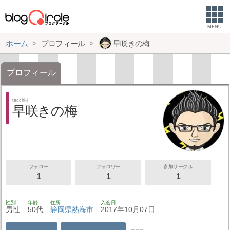
MENU
ホーム
プロフィール
早咲きの梅
プロフィール
tacchi-j
早咲きの梅
フォロー
フォロワー
参加サークル
1
1
1
性別
年齢
住所
入会日
男性
50代
静岡県
熱海市
2017年10月07日