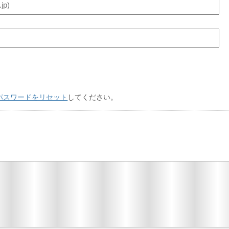
パスワードをリセット
してください。