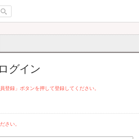
 ログイン
会員登録」ボタンを押して登録してください。
ください。