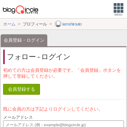
MENU
ホーム
プロフィール
iamshirouto
会員登録・ログイン
フォロー - ログイン
初めての方は会員登録が必要です。「会員登録」ボタンを
押して登録してください。
会員登録する
既に会員の方は下記よりログインしてください。
メールアドレス