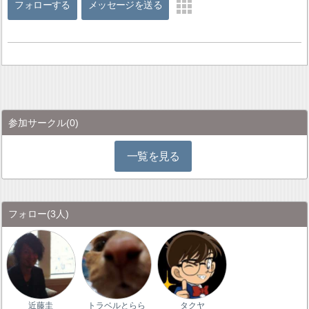
フォローする
メッセージを送る
参加サークル
(0)
一覧を見る
フォロー
(3人)
近藤圭
トラベルとらら
タクヤ