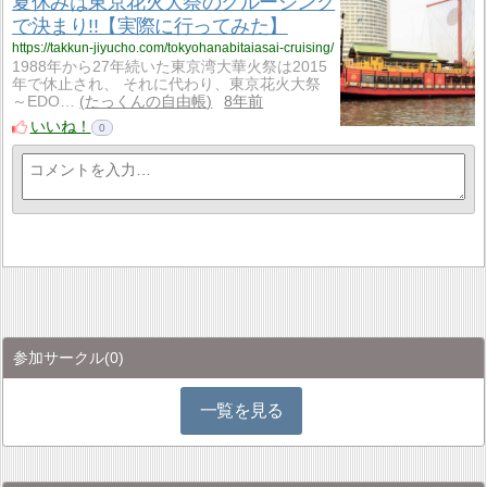
夏休みは東京花火大祭のクルージング
で決まり!!【実際に行ってみた】
https://takkun-jiyucho.com/tokyohanabitaiasai-cruising/
1988年から27年続いた東京湾大華火祭は2015
年で休止され、 それに代わり、東京花火大祭
～EDO…
たっくんの自由帳
8年前
いいね！
0
参加サークル
(0)
一覧を見る