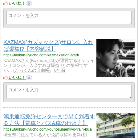
いいね！
0
KAZMAX(カズマックス)サロンに入れ
ば爆益!?【内容解説】
https://takkun-jiyucho.com/kazmaxsalon-start/
KAZMAXさん(Kazmax_83)が運営するオンライ
ンサロンが、入会すれば爆益!!との情報です
が…
たっくんの自由帳
8年前
いいね！
0
鴻巣運転免許センターまで早く到着す
る方法【電車とバス&車の行き方】
https://takkun-jiyucho.com/kounosumenkyo-train-bus/
埼玉県に住んでいる人が免許取得や更新(初