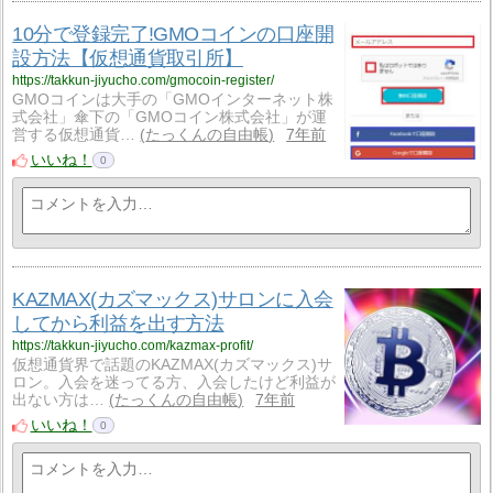
10分で登録完了!GMOコインの口座開
設方法【仮想通貨取引所】
https://takkun-jiyucho.com/gmocoin-register/
GMOコインは大手の「GMOインターネット株
式会社」傘下の「GMOコイン株式会社」が運
営する仮想通貨…
たっくんの自由帳
7年前
いいね！
0
KAZMAX(カズマックス)サロンに入会
してから利益を出す方法
https://takkun-jiyucho.com/kazmax-profit/
仮想通貨界で話題のKAZMAX(カズマックス)サ
ロン。入会を迷ってる方、入会したけど利益が
出ない方は…
たっくんの自由帳
7年前
いいね！
0