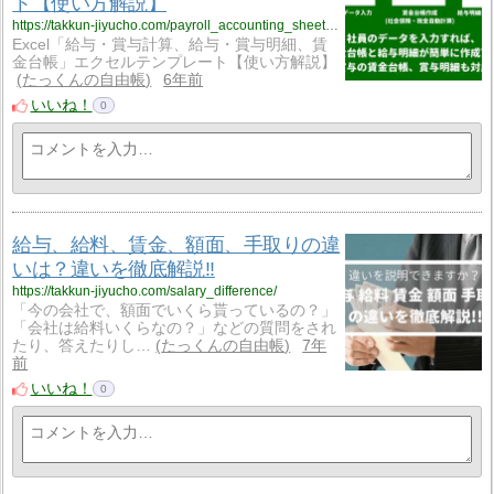
ト【使い方解説】
https://takkun-jiyucho.com/payroll_accounting_sheet-download/
Excel「給与・賞与計算、給与・賞与明細、賃
金台帳」エクセルテンプレート【使い方解説】
たっくんの自由帳
6年前
いいね！
0
給与、給料、賃金、額面、手取りの違
いは？違いを徹底解説!!
https://takkun-jiyucho.com/salary_difference/
「今の会社で、額面でいくら貰っているの？」
「会社は給料いくらなの？」などの質問をされ
たり、答えたりし…
たっくんの自由帳
7年
前
いいね！
0