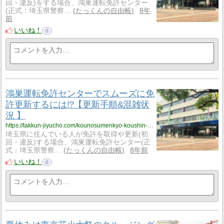
回・違反)をする場合、鴻巣運転免許センター
(正式：埼玉県警察…
たっくんの自由帳
8年
前
いいね！
0
鴻巣運転免許センターでスムーズに免
許更新するには!?【更新手順&混雑状
況 】
https://takkun-jiyucho.com/kounosumenkyo-koushin-suiteiru/
埼玉県に住んでいる人が免許を取得や更新(初
回・違反)する場合、鴻巣運転免許センター(正
式：埼玉県警察…
たっくんの自由帳
8年前
いいね！
0