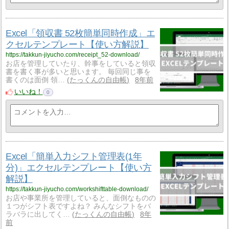
Excel「領収書 52枚簡単同時作成」エ
クセルテンプレート【使い方解説】
https://takkun-jiyucho.com/receipt_52-download/
お店を管理していたり、幹事をしていると領収
書を書く事が多いと思います。 毎回同じ事を
書くのは面倒 領…
たっくんの自由帳
8年前
いいね！
0
Excel「簡単入力シフト管理表(1年
分)」エクセルテンプレート【使い方
解説】
https://takkun-jiyucho.com/workshifttable-download/
お店や事業所を管理していると、面倒なものの
１つがシフト表ですよね？ みんなシフトをバ
ラバラに出してく…
たっくんの自由帳
8年
前