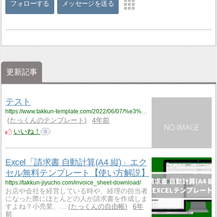
フォローする
メッセージを送る
更新記事
テスト
https://www.takkun-template.com/2022/06/07/%e3%83%86%e3%82%b9%e3%83%88/
たっくんのテンプレート
4年前
いいね！
0
Excel「請求書 自動計算(A4 縦)」エク
セル無料テンプレート【使い方解説】
https://takkun-jiyucho.com/invoice_sheet-download/
お店や会社を経営している時や、経理の担当者
になった際にほとんどの人が請求書を作成しま
すよね？小売業、…
たっくんの自由帳
6年
前