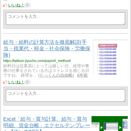
いいね！
0
給与・給料の計算方法を徹底解説(手
当・残業代・税金・社会保険・労働保
険)
https://takkun-jiyucho.com/payroll_method/
給料日は従業員にとっては嬉しい日、経理や事
務の仕事をされている方はストレスを感じる日
ですね。 経理を…
たっくんの自由帳
6年前
いいね！
0
Excel「給与・賞与計算、給与・賞与
明細、賃金台帳」エクセルテンプレー