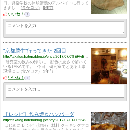
日、資格学校の体験講義のアルバイトに行って
きまし…
食かログ
9年前
いいね！
3
"京都勝牛"行ってきた 2回目
http://takalog.hatenablog.jp/entry/2017/07/0%EF%BC%98/023617
研究室の飲みの帰りに、顔色の悪さで驚いて
いるTAKAです。 今日、研究室でとある工事
現場に…
食かログ
9年前
いいね！
1
【レシピ】包み焼きハンバーグ
http://takalog.hatenablog.jp/entry/2017/07/01/005649
はじめに レシピ（詳細） 材料 クッキングフロ