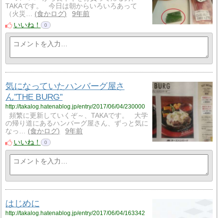
TAKAです。 今日は朝からいろいろあって
（火災…
食かログ
9年前
いいね！
0
気になっていたハンバーグ屋さ
ん”THE BURG”
http://takalog.hatenablog.jp/entry/2017/06/04/230000
頻繁に更新していくぞ～、TAKAです。 大学
の帰り道にあるハンバーグ屋さん、ずっと気に
なっ…
食かログ
9年前
いいね！
0
はじめに
http://takalog.hatenablog.jp/entry/2017/06/04/163342