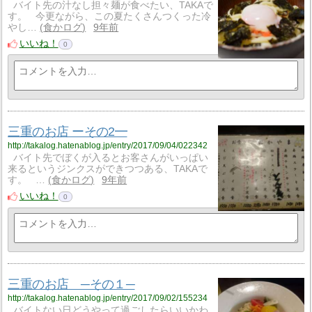
バイト先の汁なし担々麺が食べたい、TAKAで
す。 今更ながら、この夏たくさんつくった冷
やし…
食かログ
9年前
いいね！
0
三重のお店 ーその2━
http://takalog.hatenablog.jp/entry/2017/09/04/022342
バイト先でぼくが入るとお客さんがいっぱい
来るというジンクスができつつある、TAKAで
す。 …
食かログ
9年前
いいね！
0
三重のお店 ─その１─
http://takalog.hatenablog.jp/entry/2017/09/02/155234
バイトない日どうやって過ごしたらいいかわ