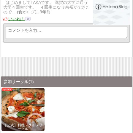
はじめましてTAKAです。 滋賀の大学に通う
大学４回生です。 ４回生になり余裕ができた
ので…
食かログ
9年前
いいね！
0
参加サークル
(1)
【公式】料理・グルメサ
ークル