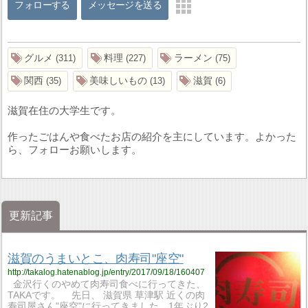
フォローする
メッセージを送る
グルメ
料理
ラーメン
311
227
75
関西
美味しいもの
滋賀
35
13
6
滋賀在住の大学生です。
作ったごはんや食べたお店の紹介を主にしています。よかった
ら、フォローお願いします。
更新記事
滋賀のうまいとこ、肉寿司"座空"
http://takalog.hatenablog.jp/entry/2017/09/18/160407
金沢行くのやめて肉寿司食べに行ってきた、
TAKAです。 先日、 滋賀県 草津駅 近くの肉
寿司屋さん"座空"に行ってきました。1年ぶり2