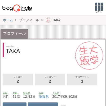
MENU
ホーム
プロフィール
TAKA
プロフィール
tapooka
TAKA
フォロー
フォロワー
参加サークル
2
2
1
性別
年齢
誕生日
住所
入会日
男性
31歳
12月2日
滋賀県
2017年09月02日