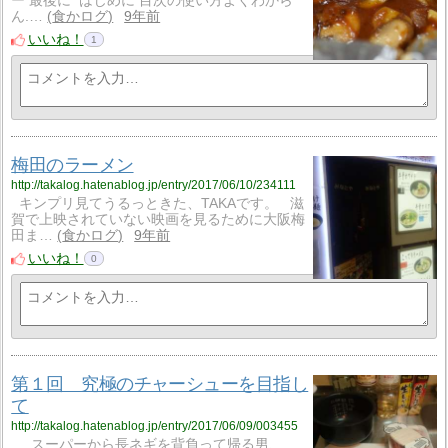
ー 最後に はじめに 目次の使い方よくわから
ん.…
食かログ
9年前
いいね！
1
梅田のラーメン
http://takalog.hatenablog.jp/entry/2017/06/10/234111
キンプリ見てうるっときた、TAKAです。 滋
賀で上映されていない映画を見るために大阪梅
田ま…
食かログ
9年前
いいね！
0
第１回 究極のチャーシューを目指し
て
http://takalog.hatenablog.jp/entry/2017/06/09/003455
スーパーから長ネギを背負って帰る男、