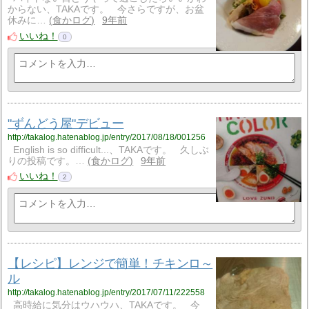
からない、TAKAです。 今さらですが、お盆
休みに…
食かログ
9年前
いいね！
0
"ずんどう屋"デビュー
http://takalog.hatenablog.jp/entry/2017/08/18/001256
English is so difficult...、TAKAです。 久しぶ
りの投稿です。…
食かログ
9年前
いいね！
2
【レシピ】レンジで簡単！チキンロ～
ル
http://takalog.hatenablog.jp/entry/2017/07/11/222558
高時給に気分はウハウハ、TAKAです。 今