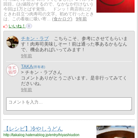
回目。(お値段がするので、なかなか行けない)
今回は1万とばす覚悟。 ドンッ！商店街にひ
ときわ目立つ肉寿司の文字。初めて行ったとき
は、この看板に吸い寄…
食かログ
9年前
いいね！
0
チキン・ラブ
こちらこそ、参考にさせてもらいま
す！肉寿司美味しそー！前は通った事あるかもなん
で、機会あればいってみます！
9年前
TAKA
> チキン・ラブさん
コメントありがとうございます。是非行ってみてく
ださいね。
9年前
【レシピ】冷やしうどん
http://takalog.hatenablog.jp/entry/hiyashiudon