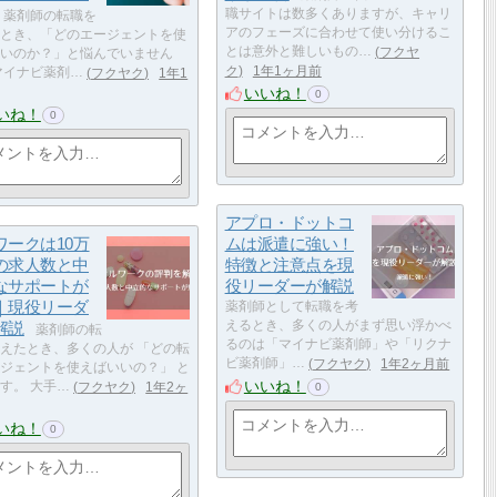
職サイトは数多くありますが、キャリ
薬剤師の転職を
アのフェーズに合わせて使い分けるこ
とき、「どのエージェントを使
とは意外と難しいもの…
フクヤ
いのか？」と悩んでいません
ク
1年1ヶ月前
マイナビ薬剤…
フクヤク
1年1
いいね！
0
いね！
0
アプロ・ドットコ
ワークは10万
ムは派遣に強い！
の求人数と中
特徴と注意点を現
なサポートが
役リーダーが解説
｜現役リーダ
薬剤師として転職を考
解説
えるとき、多くの人がまず思い浮かべ
薬剤師の転
るのは「マイナビ薬剤師」や「リクナ
えたとき、多くの人が 「どの転
ビ薬剤師」…
フクヤク
1年2ヶ月前
ジェントを使えばいいの？」 と
いいね！
す。 大手…
フクヤク
1年2ヶ
0
いね！
0