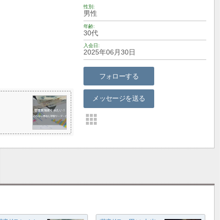
性別
男性
年齢
30代
入会日
2025年06月30日
フォローする
メッセージを送る