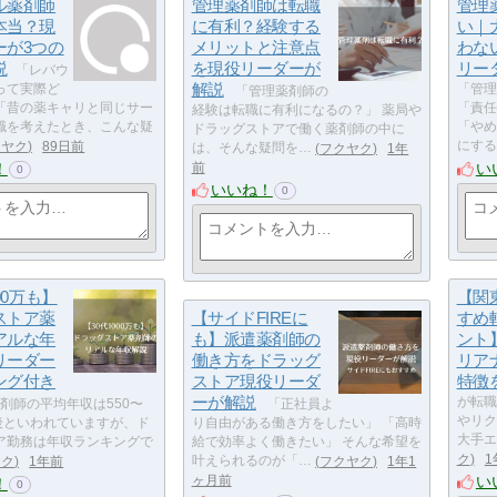
ル薬剤師
管理薬剤師は転職
管理
本当？現
に有利？経験する
い｜
ーが3つの
メリットと注意点
わな
説
を現役リーダーが
リー
「レバウ
解説
って実際ど
「管理
「管理薬剤師の
「昔の薬キャリと同じサー
「責任
経験は転職に有利になるの？」 薬局や
職を考えたとき、こんな疑
「やめ
ドラッグストアで働く薬剤師の中に
クヤク
89日前
にする
は、そんな疑問を…
フクヤク
1年
！
い
前
0
いいね！
0
00万も】
【関
ストア薬
【サイドFIREに
すめ
アルな年
も】派遣薬剤師の
ント
リーダー
働き方をドラッグ
リア
ング付き
ストア現役リーダ
特徴
ーが解説
が転職
剤師の平均年収は550〜
「正社員よ
やリク
前後といわれていますが、ド
り自由がある働き方をしたい」 「高時
大手エ
ア勤務は年収ランキングで
給で効率よく働きたい」 そんな希望を
ク
1
ヤク
1年前
叶えられるのが「…
フクヤク
1年1
い
ヶ月前
！
0