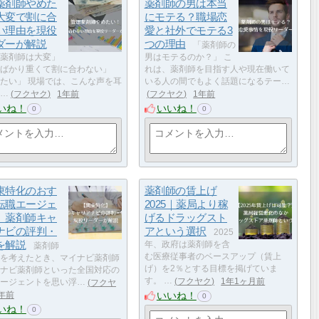
薬剤師やめた
薬剤師の男は本当
大変で割に合
にモテる？職場恋
い理由を現役
愛と社外でモテる3
ダーが解説
つの理由
「薬剤師の
薬剤師は大変」
男はモテるのか？」 こ
ばかり重くて割に合わない」
れは、薬剤師を目指す人や現在働いて
たい」 現場では、こんな声を耳
いる人の間でもよく話題になるテー…
…
フクヤク
1年前
フクヤク
1年前
いね！
いいね！
0
0
東特化のおす
薬剤師の賃上げ
転職エージェ
2025｜薬局より稼
】薬剤師キャ
げるドラッグスト
ナビの評判・
アという選択
2025
を解説
年、政府は薬剤師を含
薬剤師
む医療従事者のベースアップ（賃上
を考えたとき、マイナビ薬剤師
げ）を2％とする目標を掲げていま
ナビ薬剤師といった全国対応の
す。 …
フクヤク
1年1ヶ月前
ージェントを思い浮…
フクヤ
いいね！
年前
0
いね！
0