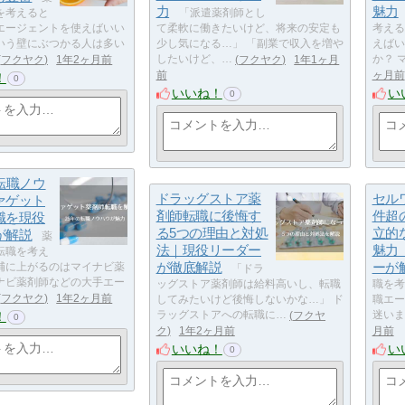
力
魅力
を考えると
「派遣薬剤師とし
エージェントを使えばいい
て柔軟に働きたいけど、将来の安定も
考える
いう壁にぶつかる人は多い
少し気になる…」 「副業で収入を増や
えばい
フクヤク
1年2ヶ月前
したいけど、…
フクヤク
1年1ヶ月
か？ 
前
ヶ月前
！
0
いいね！
い
0
転職ノウ
ドラッグストア薬
セル
ァゲット
剤師転職に後悔す
件超
職を現役
る5つの理由と対処
立的
が解説
薬
法｜現役リーダー
魅力
転職を考え
が徹底解説
ーが
補に上がるのはマイナビ薬
「ドラ
ナビ薬剤師などの大手エー
ッグストア薬剤師は給料高いし、転職
職を考
フクヤク
1年2ヶ月前
してみたいけど後悔しないかな…」 ド
職エー
！
ラッグストアへの転職に…
フクヤ
迷いま
0
ク
1年2ヶ月前
月前
いいね！
い
0