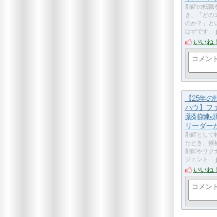
剤師の転職
き、「どの
のか？」と
はずです…
いいね
【25年の
ハウ】フ
薬剤師転
リーダー
剤師として
たとき、候
剤師やリク
ジェント…
いいね