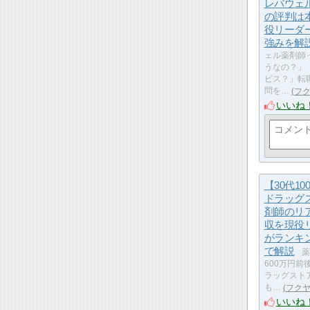
レバウェ
の評判は
役リーダ
強みを解
ェル薬剤師
うなの？」
ビス？」転
問を…
フ
いいね
【30代10
ドラッグ
剤師のリ
収を現役
がランキ
で解説
薬
600万円
ラッグスト
も…
フク
いいね