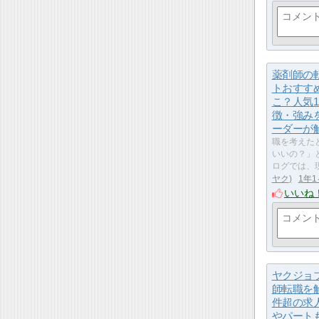
薬剤師の
トおすす
こ？人気1
徴・強み
ーダーが
職を考えた
いいの？」
ログでは、
ヤク
1年
いいね
ヤクジョ
師転職を
件超の求
やパート