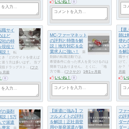
いいね！
0
【選
転職サイ
MC-ファーマネット
師は
めはど
の評判と特徴を解
使わ
2社の特
説｜地方対応＆企
いと
を現役リ
業求人に強い！
を解
解説！
薬
転
剤師の転職活動では、
職サイ
とき「どのサイトを使えば
希望条件に合った求人を見つけるのは
けて、
と迷う方は多いはず。 当ブ
簡単ではありません。 とくに、 「地
か？ 
現役ドラッグスト…
フク
方で働…
フクヤク
1年1ヶ月前
月前
1ヶ月前
いいね！
い
！
0
0
【派遣に強み】フ
ファ
ブの薬剤
ァルメイトの評判
の評
解説｜5万
を解説｜正社員登
ダー
人で派遣
用や単発派遣が魅
ダー
も豊富
薬