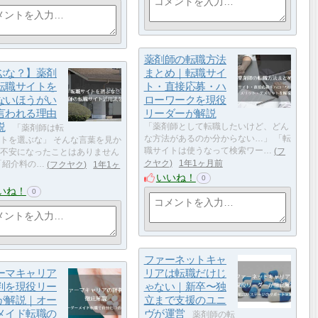
薬剤師の転職方法
ぶな？】薬剤
まとめ｜転職サイ
転職サイトを
ト・直接応募・ハ
ないほうがい
ローワークを現役
言われる理由
リーダーが解説
説
「薬剤師として転職したいけど、どん
「薬剤師は転
な方法があるのか分からない…」 「転
トを選ぶな」 そんな言葉を見か
職サイトは使うなって検索ワー…
フ
不安になったことはありません
クヤク
1年1ヶ月前
「紹介料の…
フクヤク
1年1ヶ
いいね！
0
いね！
0
ファーネットキャ
ーマキャリア
リアは転職だけじ
判を現役リー
ゃない｜新卒〜独
が解説｜オー
立まで支援のユニ
メイド転職の
ヴが運営
薬剤師の転