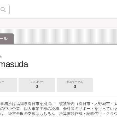
ール
da
.masuda
ロー
フォロワー
参加サークル
0
0
士事務所は福岡県春日市を拠点に、筑紫管内（春日市・大野城市・
）の中小企業、個人事業主様の税務、会計等のサポートを行ってい
では、経営全般の支援はもちろん、決算書類作成・記帳代行・クラ