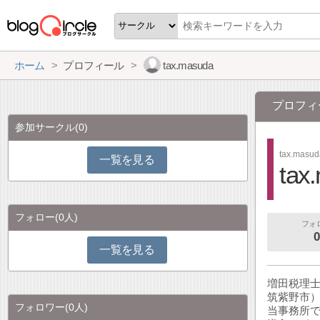
ホーム
プロフィール
tax.masuda
プロフィ
参加サークル
(0)
tax.masu
一覧を見る
tax
フォロー
(0人)
フォ
0
一覧を見る
増田税理
筑紫野市
フォロワー
(0人)
当事務所