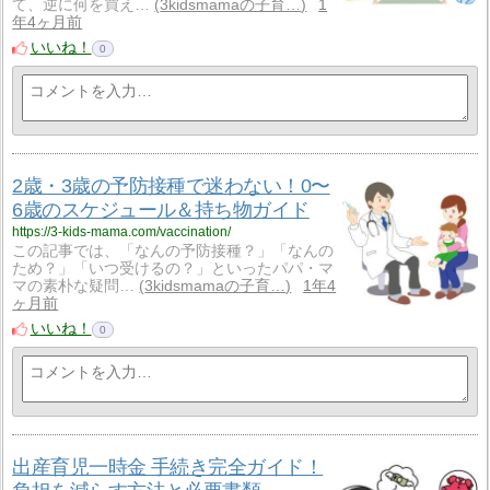
て、逆に何を買え…
3kidsmamaの子育…
1
年4ヶ月前
いいね！
0
2歳・3歳の予防接種で迷わない！0〜
6歳のスケジュール＆持ち物ガイド
https://3-kids-mama.com/vaccination/
この記事では、「なんの予防接種？」「なんの
ため？」「いつ受けるの？」といったパパ・マ
マの素朴な疑問…
3kidsmamaの子育…
1年4
ヶ月前
いいね！
0
出産育児一時金 手続き完全ガイド！