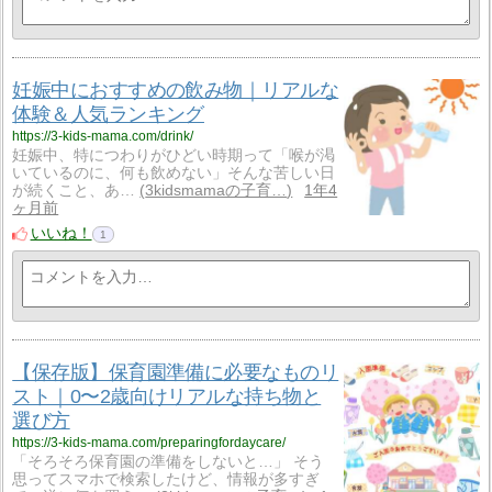
妊娠中におすすめの飲み物｜リアルな
体験＆人気ランキング
https://3-kids-mama.com/drink/
妊娠中、特につわりがひどい時期って「喉が渇
いているのに、何も飲めない」そんな苦しい日
が続くこと、あ…
3kidsmamaの子育…
1年4
ヶ月前
いいね！
1
【保存版】保育園準備に必要なものリ
スト｜0〜2歳向けリアルな持ち物と
選び方
https://3-kids-mama.com/preparingfordaycare/
「そろそろ保育園の準備をしないと…」 そう
思ってスマホで検索したけど、情報が多すぎ