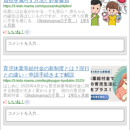
負担を減らす方法と必要書類
https://3-kids-mama.com/syussanikujiitijikin/
出産にはお金がかかる…でも安心！ 赤ちゃん
の誕生は喜ばしいものですが、それに伴う出費
に不安を感じる…
3kidsmamaの子育…
1年5
ヶ月前
いいね！
0
育児休業等給付金の新制度とは？現行
との違い・申請手続きまで解説
https://3-kids-mama.com/ikujikyugyo-kyufukin-2025/
はじめに 2025年4月から育児休業等給付金に関
する制度が大きく変わります。 現行の育児休
業給付金…
3kidsmamaの子育…
1年5ヶ月前
いいね！
0