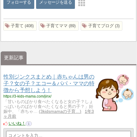
フォローする
メッセージを送る
子育て
子育てママ
子育てブログ
408
89
3
更新記事
性別ジンクスまとめ｜赤ちゃんは男の
子？女の子？エコー＆パパ・ママの特
徴から予想しよう！
https://3-kids-mama.com/jinx/
「甘いものばかり食べたくなると女の子？しょ
っぱいものばかり食べたくなると男の子？」妊
娠中、「赤ちゃ…
3kidsmamaの子育…
1年3
ヶ月前
いいね！
1