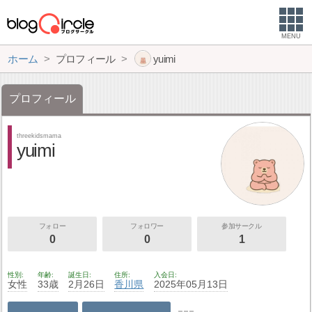
MENU
ホーム
プロフィール
yuimi
プロフィール
threekidsmama
yuimi
フォロー
フォロワー
参加サークル
0
0
1
性別
年齢
誕生日
住所
入会日
女性
33歳
2月26日
香川県
2025年05月13日