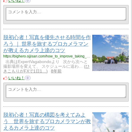
いいね！
0
脱初心者！写真を優先させる時間を作
ろう ｜ 世界を旅するプロカメラマン
が教えるカメラ上達のコツ
https://bighero.ojjisan.com/how_to_improve_taking_travel_photo_keeping_priority_time/
出典はExpertVagabondoより 次から次へと
撮影場所を変えて、 スケジュールに追わ…
ひ
きこもりがFXで1日1…
8年前
いいね！
0
脱初心者！写真の構図を考えてみよ
う 世界を旅するプロカメラマンが教
えるカメラ上達のコツ