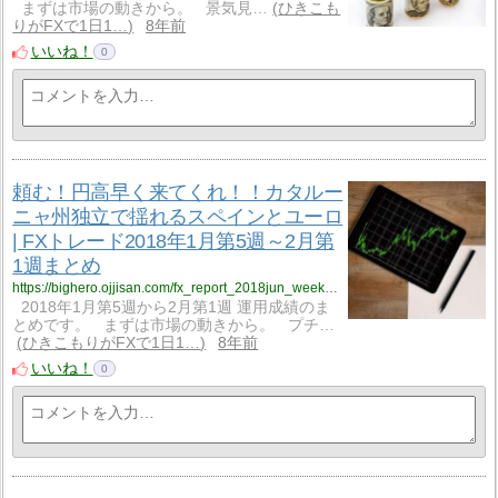
まずは市場の動きから。 景気見…
ひきこも
りがFXで1日1…
8年前
いいね！
0
頼む！円高早く来てくれ！！カタルー
ニャ州独立で揺れるスペインとユーロ
| FXトレード2018年1月第5週～2月第
1週まとめ
https://bighero.ojjisan.com/fx_report_2018jun_week5_to_feb_week1st/
2018年1月第5週から2月第1週 運用成績のま
とめです。 まずは市場の動きから。 プチ…
ひきこもりがFXで1日1…
8年前
いいね！
0