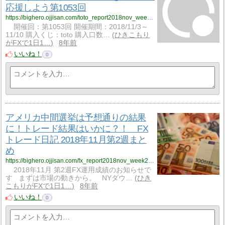
応援しよう第1053回
https://bighero.ojjisan.com/toto_report2018nov_week2nd_1053/
開催回：第1053回 開催期間：2018/11/3～
11/10 購入くじ：toto 購入口数…
ひきこもり
がFXで1日1…
8年前
いいね！
0
アメリカ中間選挙は予想通りの結果
に！トレード結果はいかに？！ FX
トレード日記 2018年11月第2週まと
め
https://bighero.ojjisan.com/fx_report2018nov_week2nd/
2018年11月 第2週FX運用成績のお知らせで
す まずは市場の動きから。 NYダウ…
ひき
こもりがFXで1日1…
8年前
いいね！
0