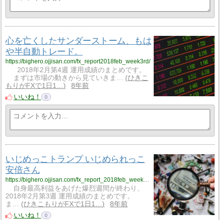
心を亡くしたサンダーストーム、もは
や半自動トレード。
https://bighero.ojjisan.com/fx_report2018feb_week3rd/
2018年2月第4週 運用成績のまとめです。
まずは市場の動きから見ていきま…
ひきこ
もりがFXで1日1…
8年前
いいね！
0
いじめっこトランプ いじめられっこ
安倍さん
https://bighero.ojjisan.com/fx_report_2018feb_week3rd/
自身最高利益をあげた爆烈週間が終わり、
2018年2月第3週 運用成績のまとめです。
ま…
ひきこもりがFXで1日1…
8年前
いいね！
0