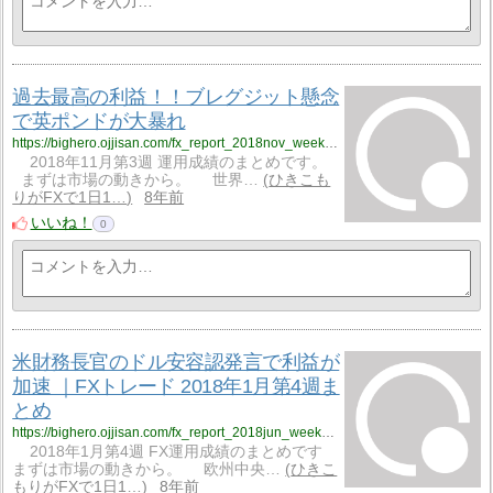
過去最高の利益！！ブレグジット懸念
で英ポンドが大暴れ
https://bighero.ojjisan.com/fx_report_2018nov_week2nd/
2018年11月第3週 運用成績のまとめです。
まずは市場の動きから。 世界…
ひきこも
りがFXで1日1…
8年前
いいね！
0
米財務長官のドル安容認発言で利益が
加速 ｜FXトレード 2018年1月第4週ま
とめ
https://bighero.ojjisan.com/fx_report_2018jun_week4th/
2018年1月第4週 FX運用成績のまとめです
まずは市場の動きから。 欧州中央…
ひきこ
もりがFXで1日1…
8年前