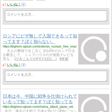
いいね！
0
ロシアにビザ無しで入国できるって知
ってます？ぼく知らない。
https://bighero.ojjisan.com/extends_russian_free_visa/
大人の事情で泣く泣く 2018年のロシア行き
を断念して、 シェアハウスの大画面テレビを
見な…
ひきこもりがFXで1日1…
8年前
いいね！
0
日本は今、中国に戦争を仕掛けられて
いるって知ってます？ぼく知ってる
https://bighero.ojjisan.com/chaina_attack_japan_with_information_war/
先日、過去の大戦で 日本が負けた理由につい