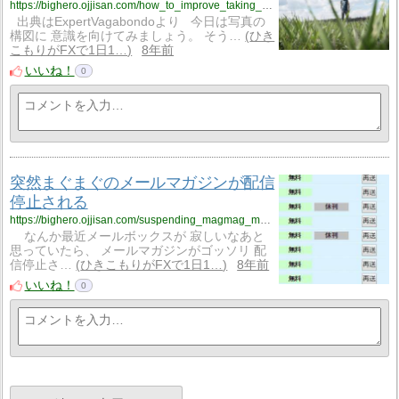
https://bighero.ojjisan.com/how_to_improve_taking_travel_photo_composition/
出典はExpertVagabondoより 今日は写真の
構図に 意識を向けてみましょう。 そう…
ひき
こもりがFXで1日1…
8年前
いいね！
0
突然まぐまぐのメールマガジンが配信
停止される
https://bighero.ojjisan.com/suspending_magmag_mailing_list/
なんか最近メールボックスが 寂しいなあと
思っていたら、 メールマガジンがゴッソリ 配
信停止さ…
ひきこもりがFXで1日1…
8年前
いいね！
0