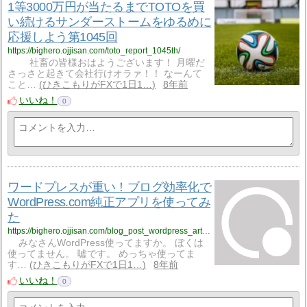
1等3000万円が当たるまでTOTOを買
い続けるサンダーストームをゆるめに
応援しよう第1045回
https://bighero.ojjisan.com/toto_report_1045th/
社畜の皆様おはようございます！ 月曜だ
さっさと起きて会社行けオラァ！！ なーんて
こと…
ひきこもりがFXで1日1…
8年前
いいね！
0
ワードプレスが重い！ブログ効率化で
WordPress.com純正アプリを使ってみ
た
https://bighero.ojjisan.com/blog_post_wordpress_article_create/
みなさんWordPress使ってますか。 ぼくは
使ってません。 嘘です。 めっちゃ使ってま
す…
ひきこもりがFXで1日1…
8年前
いいね！
0