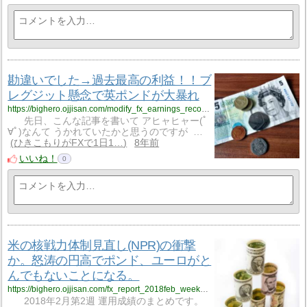
勘違いでした→過去最高の利益！！ブ
レグジット懸念で英ポンドが大暴れ
https://bighero.ojjisan.com/modify_fx_earnings_record_high/
先日、こんな記事を書いて アヒャヒャー(ﾟ
∀ﾟ)なんて うかれていたかと思うのですが …
ひきこもりがFXで1日1…
8年前
いいね！
0
米の核戦力体制見直し(NPR)の衝撃
か。怒涛の円高でポンド、ユーロがと
んでもないことになる。
https://bighero.ojjisan.com/fx_report_2018feb_week2nd/
2018年2月第2週 運用成績のまとめです。