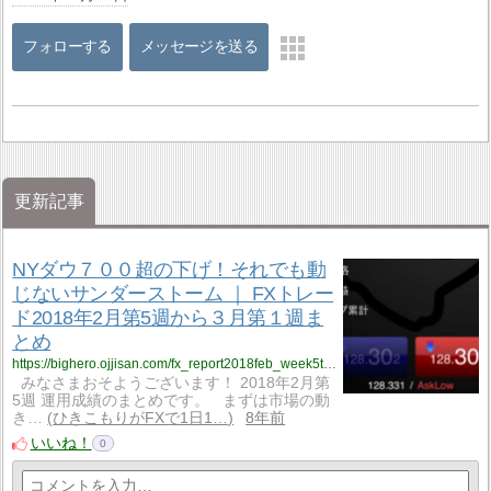
フォローする
メッセージを送る
更新記事
NYダウ７００超の下げ！それでも動
じないサンダーストーム ｜ FXトレー
ド2018年2月第5週から３月第１週ま
とめ
https://bighero.ojjisan.com/fx_report2018feb_week5th_to_mar_week1st/
みなさまおそようございます！ 2018年2月第
5週 運用成績のまとめです。 まずは市場の動
き…
ひきこもりがFXで1日1…
8年前
いいね！
0