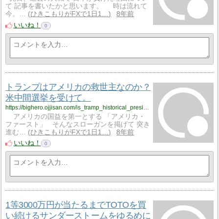
て 記事を書いたかと思います。 時は流れて
今。…
ひきこもりがFXで1日1…
8年前
いいね！
0
トランプはアメリカの救世主なのか？
米中間選挙を受けて。
https://bighero.ojjisan.com/is_tramp_historical_president_whichever/
アメリカの国益を第一とする 「アメリカ・
ファースト」 そんなスローガンを掲げて 突き
進む…
ひきこもりがFXで1日1…
8年前
いいね！
0
1等3000万円が当たるまでTOTOを買
い続けるサンダーストームをゆるめに