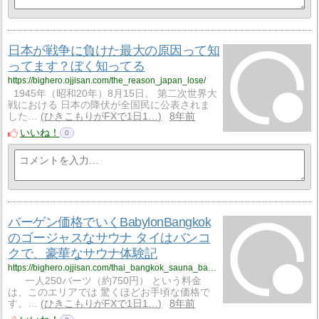
日本が戦争に負けた最大の原因って知
ってます？ぼく知ってる
https://bighero.ojjisan.com/the_reason_japan_lose/
1945年（昭和20年）8月15日。 第二次世界大
戦における 日本の降伏が全国民に公表されま
した…
ひきこもりがFXで1日1…
8年前
いいね！
0
バーゲン価格でいくBabylonBangkok
のゴージャスなサウナ タイはバンコ
クで、豪華なサウナ体験記
https://bighero.ojjisan.com/thai_bangkok_sauna_babylon/
一人250バーツ（約750円） という料金
は、このエリアでは 驚くほどお手頃な価格で
す。…
ひきこもりがFXで1日1…
8年前