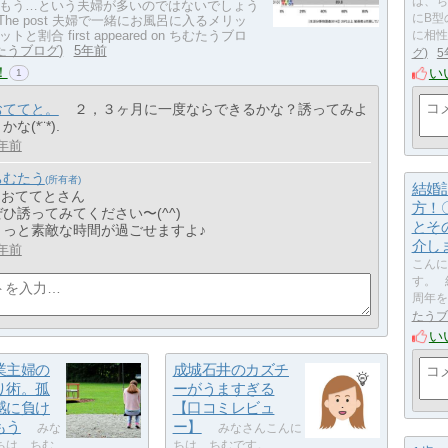
は、ち
もう…という夫婦が多いのではないでしょう
にB型
.. The post 夫婦で一緒にお風呂に入るメリッ
と割合 first appeared on ちむたうブロ
に相性
たうブログ
5年前
グ
5
！
い
1
おててと。
２，３ヶ月に一度ならできるかな？誘ってみよ
かな(*¨*).
年前
ちむたう
結婚
> おててとさん
方！
ぜひ誘ってみてください〜(^^)
とそ
きっと素敵な時間が過ごせますよ♪
介し
年前
こんに
す。 
周年を
たうブ
い
業主婦の
成城石井のカズチ
り術。孤
ーがうますぎる
感に負け
【口コミレビュ
もう
ー】
みな
みなさんこんに
ちは、ちむ
ちは、ちむです。