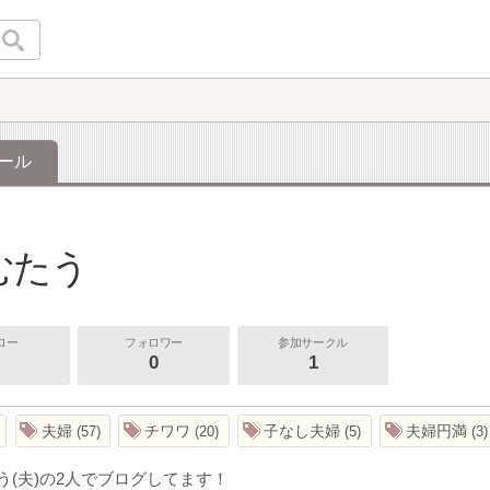
ール
むたう
ロー
フォロワー
参加サークル
0
1
夫婦
チワワ
子なし夫婦
夫婦円満
57
20
5
3
たう(夫)の2人でブログしてます！