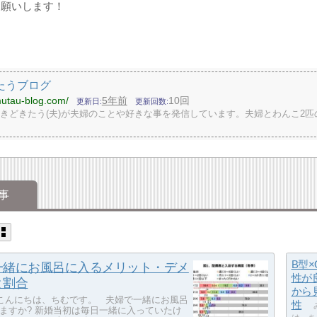
お願いします！
たうブログ
imutau-blog.com/
5年前
10回
更新日
更新回数
ときどきたう(夫)が夫婦のことや好きな事を発信しています。夫婦とわんこ2匹
事
B型
一緒にお風呂に入るメリット・デメ
性が
と割合
から
こんにちは、ちむです。 夫婦で一緒にお風呂
性
み
ますか? 新婚当初は毎日一緒に入っていたけ