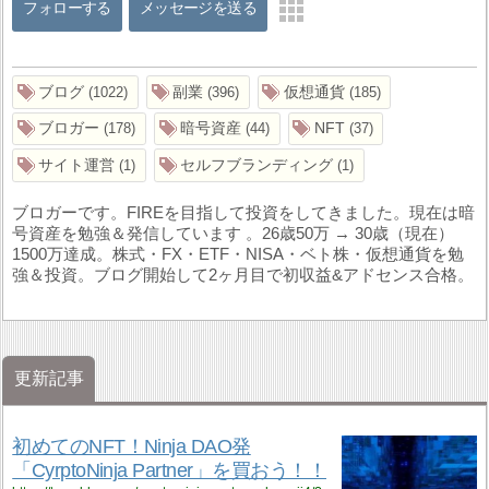
フォローする
メッセージを送る
ブログ
副業
仮想通貨
1022
396
185
ブロガー
暗号資産
NFT
178
44
37
サイト運営
セルフブランディング
1
1
ブロガーです。FIREを目指して投資をしてきました。現在は暗
号資産を勉強＆発信しています 。26歳50万 → 30歳（現在）
1500万達成。株式・FX・ETF・NISA・ベト株・仮想通貨を勉
強＆投資。ブログ開始して2ヶ月目で初収益&アドセンス合格。
更新記事
初めてのNFT！Ninja DAO発
「CyrptoNinja Partner」を買おう！！