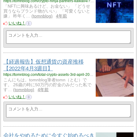
https://tomnblog.com/crypto-ninja-partners-kawaii4/?utm_source=rss&utm_medium=rss&utm_campaign=crypto-ninja-partners-kawaii4
「NFTに興味あるけど、お金ない」 「どうせ
買うならブランド物がいい」 「可愛くないと
嫌」 昨年く…
tomnblog
4年前
いいね！
1
【経過報告】仮想通貨の資産推移
【2022年4月3週目】
https://tomnblog.com/total-crypto-assets-3rd-april-2022/?utm_source=rss&utm_medium=rss&utm_campaign=total-crypto-assets-3rd-april-2022
こんにちは。tomnblog筆者tomn（とむ）で
す。 26歳の時に50万円の貯金のみだった私で
す…
tomnblog
4年前
いいね！
0
会社をやめるために今すぐ始めるべき