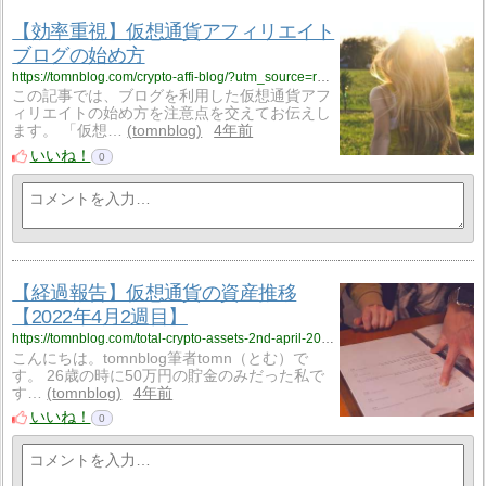
【効率重視】仮想通貨アフィリエイト
ブログの始め方
https://tomnblog.com/crypto-affi-blog/?utm_source=rss&utm_medium=rss&utm_campaign=crypto-affi-blog
この記事では、ブログを利用した仮想通貨アフ
ィリエイトの始め方を注意点を交えてお伝えし
ます。 「仮想…
tomnblog
4年前
いいね！
0
【経過報告】仮想通貨の資産推移
【2022年4月2週目】
https://tomnblog.com/total-crypto-assets-2nd-april-2022/?utm_source=rss&utm_medium=rss&utm_campaign=total-crypto-assets-2nd-april-2022
こんにちは。tomnblog筆者tomn（とむ）で
す。 26歳の時に50万円の貯金のみだった私で
す…
tomnblog
4年前
いいね！
0