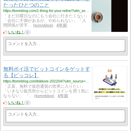
たったひとつのこと
https://tomnblog.com/1-thing-for-your-retire/?utm_source=rss&utm_medium=rss&utm_campaign=1-thing-for-your-retire
「まだ日曜日なのにもう会社に行きたくない」
「会社に不満があるが、やめられない」 「人
間関係が苦手…
tomnblog
4年前
いいね！
0
無料ポイ活でビットコインをゲットす
る【ビッコレ】
https://tomnblog.com/bikkore-202204/?utm_source=rss&utm_medium=rss&utm_campaign=bikkore-202204
「正直、無料で仮想通貨の世界に入りたい」
「いきなり販売所からビットコインを買う気に
ならない」 「…
tomnblog
4年前
いいね！
0