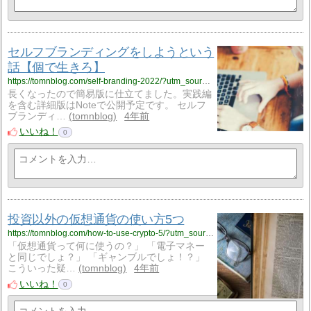
セルフブランディングをしようという
話【個で生きろ】
https://tomnblog.com/self-branding-2022/?utm_source=rss&utm_medium=rss&utm_campaign=self-branding-2022
長くなったので簡易版に仕立てました。実践編
を含む詳細版はNoteで公開予定です。 セルフ
ブランディ…
tomnblog
4年前
いいね！
0
投資以外の仮想通貨の使い方5つ
https://tomnblog.com/how-to-use-crypto-5/?utm_source=rss&utm_medium=rss&utm_campaign=how-to-use-crypto-5
「仮想通貨って何に使うの？」 「電子マネー
と同じでしょ？」 「ギャンブルでしょ！？」
こういった疑…
tomnblog
4年前
いいね！
0