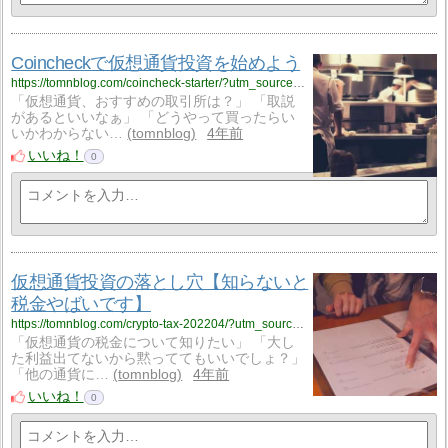
Coincheckで仮想通貨投資を始めよう
https://tomnblog.com/coincheck-starter/?utm_source=rss&utm_medium=rss&utm_campaign=coincheck-starter
「仮想通貨、おすすめの取引所は？」 「取説
があるといいなぁ」 「どうやって買ったらい
いかわからない…
tomnblog
4年前
いいね！
0
仮想通貨投資の落とし穴【知らないと
税金やばいです】
https://tomnblog.com/crypto-tax-202204/?utm_source=rss&utm_medium=rss&utm_campaign=crypto-tax-202204
「仮想通貨の税金について知りたい」 「大し
た利益出てないから黙っててもいいでしょ？」
「他の通貨に…
tomnblog
4年前
いいね！
0