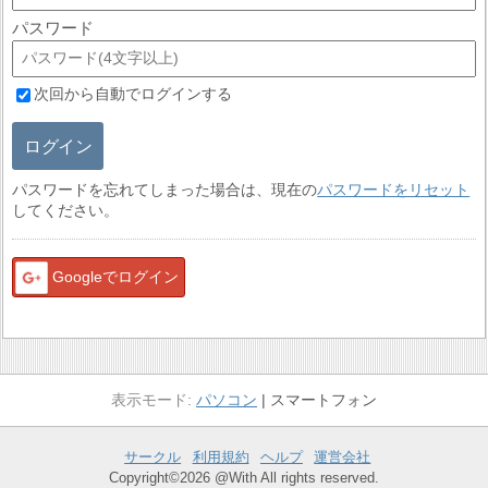
パスワード
次回から自動でログインする
ログイン
パスワードを忘れてしまった場合は、現在の
パスワードをリセット
してください。
Googleでログイン
パソコン
スマートフォン
サークル
利用規約
ヘルプ
運営会社
Copyright©2026 @With All rights reserved.