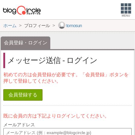
MENU
ホーム
プロフィール
tomosun
会員登録・ログイン
メッセージ送信 - ログイン
初めての方は会員登録が必要です。「会員登録」ボタンを
押して登録してください。
会員登録する
既に会員の方は下記よりログインしてください。
メールアドレス