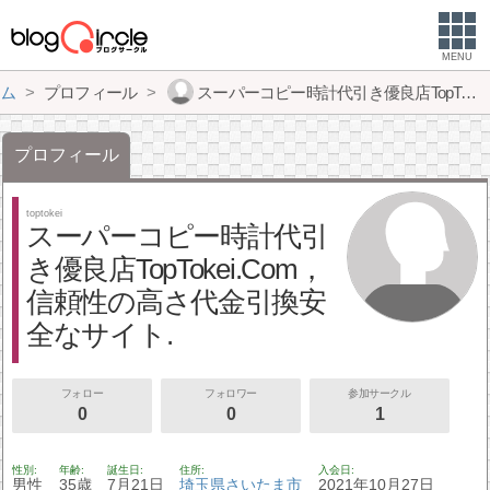
MENU
ム
プロフィール
スーパーコピー時計代引き優良店TopTokei.Com，信頼性の高さ代金引換安全なサイト.
プロフィール
toptokei
スーパーコピー時計代引
き優良店TopTokei.Com，
信頼性の高さ代金引換安
全なサイト.
フォロー
フォロワー
参加サークル
0
0
1
性別
年齢
誕生日
住所
入会日
男性
35歳
7月21日
埼玉県
さいたま市
2021年10月27日