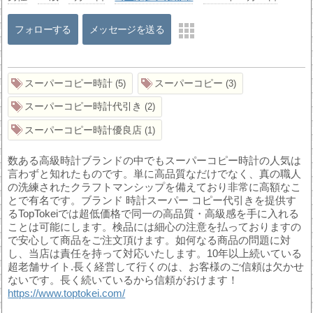
フォローする
メッセージを送る
スーパーコピー時計
スーパーコピー
5
3
スーパーコピー時計代引き
2
スーパーコピー時計優良店
1
数ある高級時計ブランドの中でもスーパーコピー時計の人気は
言わずと知れたものです。単に高品質なだけでなく、真の職人
の洗練されたクラフトマンシップを備えており非常に高額なこ
とで有名です。ブランド 時計スーパー コピー代引きを提供す
るTopTokeiでは超低価格で同一の高品質・高級感を手に入れる
ことは可能にします。検品には細心の注意を払っておりますの
で安心して商品をご注文頂けます。如何なる商品の問題に対
し、当店は責任を持って対応いたします。10年以上続いている
超老舗サイト.長く経営して行くのは、お客様のご信頼は欠かせ
ないです。長く続いているから信頼がおけます！
https://www.toptokei.com/