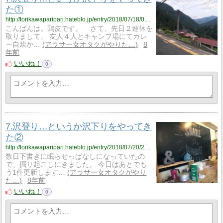
た①
http://torikawaparipari.hateblo.jp/entry/2018/07/18/005040
こんばんは。鶏皮です。 さて、先日２連休を
取りまして、 友人４人とキャンプ場にてカレ
ー自炊か…
アラサー女オタクがやりた…
8
年前
いいね！
0
7.沢登り…というか沢下りをやってき
た②
http://torikawaparipari.hateblo.jp/entry/2018/07/20/205542
数日下書きに眠らせっぱなしになっていたの
で、掘り起こしにきました。 今日はあとでも
う1件更新します…
アラサー女オタクがやり
た…
8年前
いいね！
0