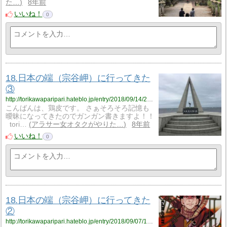
た…
8年前
いいね！
0
18.日本の端（宗谷岬）に行ってきた
③
http://torikawaparipari.hateblo.jp/entry/2018/09/14/231117
こんばんは、鶏皮です。 さぁそろそろ記憶も
曖昧になってきたのでガンガン書きますよ！！
tori…
アラサー女オタクがやりた…
8年前
いいね！
0
18.日本の端（宗谷岬）に行ってきた
②
http://torikawaparipari.hateblo.jp/entry/2018/09/07/155009