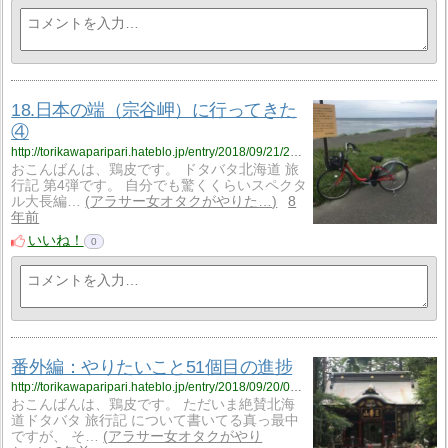
18.日本の端（宗谷岬）に行ってきた
④
http://torikawaparipari.hateblo.jp/entry/2018/09/21/204619
おこんばんは、鶏皮です。 ドタバタ北海道 旅
行記 第4弾です。 自分でも驚くくらいスペクタ
ル大長編…
アラサー女オタクがやりた…
8
年前
いいね！
0
番外編：やりたいこと51個目の進捗
http://torikawaparipari.hateblo.jp/entry/2018/09/20/000248
おこんばんは、鶏皮です。 ただいま絶賛北海
道ドタバタ 旅行記 について書いてる真っ最中
ですが、 そ…
アラサー女オタクがやり