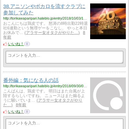
38.アニソンやボカロを流すクラブに
参加してみた
http://torikawaparipari.hateblo.jp/entry/2018/10/03/190005
おこんにちは鶏皮です。 怒涛の8時出勤22時退
社6連勤という無理ゲーをこなし、 やっと本日
お休みで…
アラサー女オタクがやりた…
8
年前
いいね！
0
番外編：気になる人の話
http://torikawaparipari.hateblo.jp/entry/2018/09/30/031413
こんばんは、鶏皮です。 明日はまた台風が上
陸するらしいですね。 ニュースはまた煽るよ
うに騒いでいま…
アラサー女オタクがやり
た…
8年前
いいね！
0