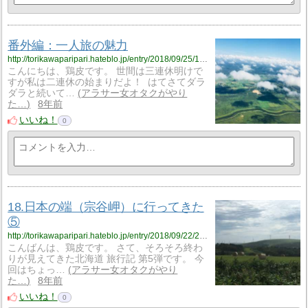
番外編：一人旅の魅力
http://torikawaparipari.hateblo.jp/entry/2018/09/25/175136
こんにちは、鶏皮です。 世間は三連休明けで
すが私は二連休の始まりだよ！ はてさてダラ
ダラと続いて…
アラサー女オタクがやり
た…
8年前
いいね！
0
18.日本の端（宗谷岬）に行ってきた
⑤
http://torikawaparipari.hateblo.jp/entry/2018/09/22/235038
こんばんは、鶏皮です。 さて、そろそろ終わ
りが見えてきた北海道 旅行記 第5弾です。 今
回はちょっ…
アラサー女オタクがやり
た…
8年前
いいね！
0