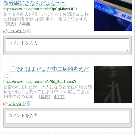
新幹線好きなんだよな〜〜
https://www.instagram.com/p/BpCgMhwh3C-/
鉄オタ芸能人の話、いっくらでも聞ける… 旅
の移動手段はやっぱ列車が一番ワクワクする
鶏皮
8年前
いいね！
0
「それはまだまだ中二病的考えだ
よ」
https://www.instagram.com/p/Bo_8pa1hmaZ/
と言われましたが、大人になると子供の頃の感
覚を否応にも失ってしまう中 いい歳してまだ
14歳の時の感覚…
鶏皮
8年前
いいね！
0