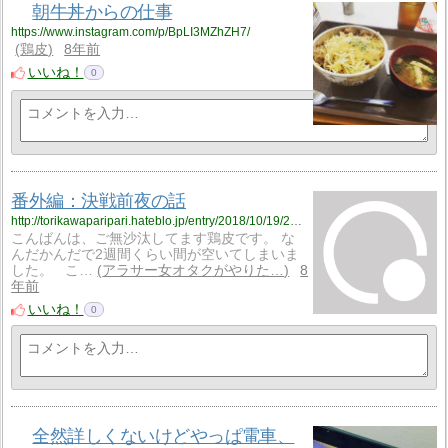
朝牛丼からの仕事
https://www.instagram.com/p/BpLI3MZhZH7/
鶏皮
8年前
いいね！
0
番外編：決戦前夜の話
http://torikawaparipari.hateblo.jp/entry/2018/10/19/224604
こんばんは、ご無沙汰してます鶏皮です。 な
んだかんだで2週間くらい間が空いてしまいま
した。 こ…
アラサー女オタクがやりた…
8
年前
いいね！
0
全然詳しくないけどやっぱ電車、