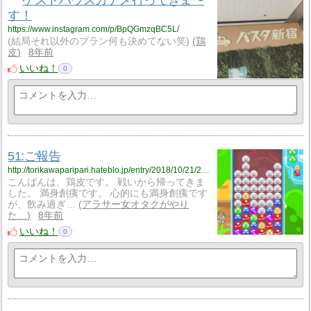
す！
https://www.instagram.com/p/BpQGmzqBC5L/
(結局それ以外のプラン何も決めてない笑)
鶏
皮
8年前
いいね！
0
51:ご報告
http://torikawaparipari.hateblo.jp/entry/2018/10/21/232953
こんばんは、鶏皮です。 戦いから帰ってきま
した。 満身創痍です。 心的にも満身創痍です
が、飲み過ぎ…
アラサー女オタクがやり
た…
8年前
いいね！
0