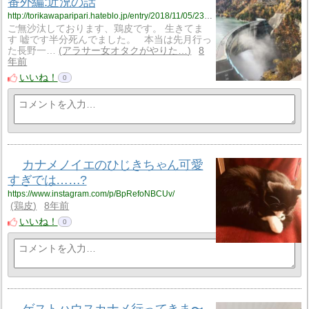
番外編:近況の話
http://torikawaparipari.hateblo.jp/entry/2018/11/05/233002
ご無沙汰しております、鶏皮です。 生きてま
す 嘘です半分死んでました。 本当は先月行っ
た長野一…
アラサー女オタクがやりた…
8
年前
いいね！
0
カナメノイエのひじきちゃん可愛
すぎでは……?
https://www.instagram.com/p/BpRefoNBCUv/
鶏皮
8年前
いいね！
0
ゲストハウスカナメ行ってきま〜