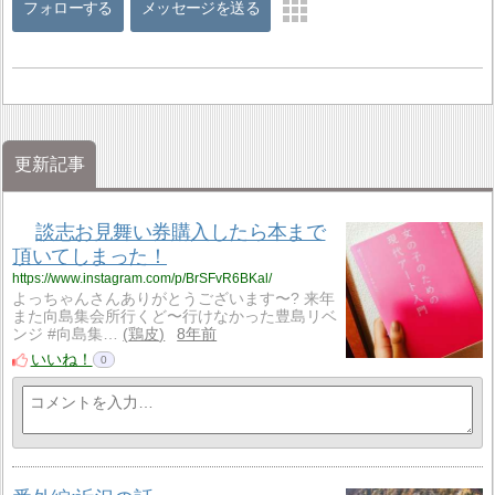
フォローする
メッセージを送る
更新記事
談志お見舞い券購入したら本まで
頂いてしまった！
https://www.instagram.com/p/BrSFvR6BKal/
よっちゃんさんありがとうございます〜? 来年
また向島集会所行くど〜行けなかった豊島リベ
ンジ #向島集…
鶏皮
8年前
いいね！
0