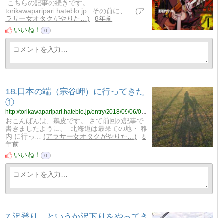
こちらの記事の続きです。
torikawaparipari.hateblo.jp その前に、…
ア
ラサー女オタクがやりた…
8年前
いいね！
0
18.日本の端（宗谷岬）に行ってきた
①
http://torikawaparipari.hateblo.jp/entry/2018/09/06/000159
おこんばんは、鶏皮です。 さて前回の記事で
書きましたように、 北海道は最果ての地・ 稚
内 に行っ…
アラサー女オタクがやりた…
8
年前
いいね！
0
7.沢登り…というか沢下りをやってき