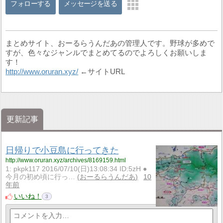
フォローする
メッセージを送る
まとめサイト、おーるらうんだあの管理人です。野球が多めで
すが、色々なジャンルでまとめてるのでよろしくお願いしま
す！
http://www.oruran.xyz/
←サイトURL
更新記事
日帰りで小豆島に行ってきた
http://www.oruran.xyz/archives/8169159.html
1: pkpk117 2016/07/10(日)13:08:34 ID:5zH ●
今月の初め頃に行っ…
おーるらうんだあ
10
年前
いいね！
3