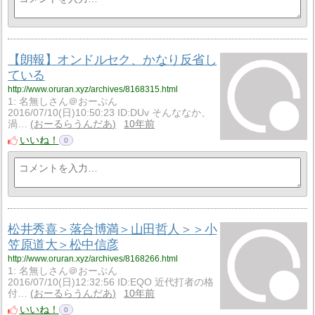
【朗報】オンドルセク、かなり反省し
ている
http://www.oruran.xyz/archives/8168315.html
1: 名無しさん＠おーぷん
2016/07/10(日)10:50:23 ID:DUv そんななか、
渦…
おーるらうんだあ
10年前
いいね！
0
松井秀喜＞落合博満＞山田哲人＞＞小
笠原道大＞松中信彦
http://www.oruran.xyz/archives/8168266.html
1: 名無しさん＠おーぷん
2016/07/10(日)12:32:56 ID:EQO 近代打者の格
付…
おーるらうんだあ
10年前
いいね！
0