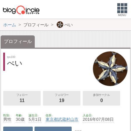
MENU
ホーム
プロフィール
ぺい
プロフィール
tps100
ぺい
フォロー
フォロワー
参加サークル
11
19
0
性別
年齢
誕生日
住所
入会日
男性
30歳
5月1日
東京都
武蔵村山市
2016年07月08日