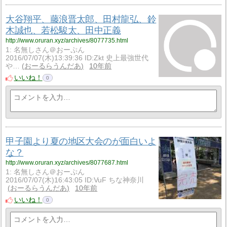
大谷翔平、藤浪晋太郎、田村龍弘、鈴
木誠也、若松駿太、田中正義
http://www.oruran.xyz/archives/8077735.html
1: 名無しさん＠おーぷん
2016/07/07(木)13:39:36 ID:Zkt 史上最強世代
や…
おーるらうんだあ
10年前
いいね！
0
甲子園より夏の地区大会のが面白いよ
な？
http://www.oruran.xyz/archives/8077687.html
1: 名無しさん＠おーぷん
2016/07/07(木)16:43:05 ID:VuF ちな神奈川
おーるらうんだあ
10年前
いいね！
0