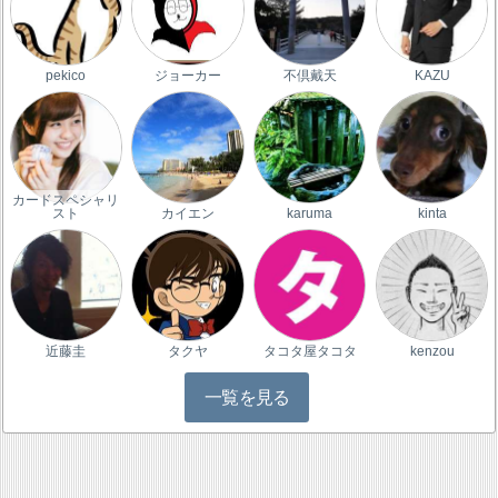
pekico
ジョーカー
不倶戴天
KAZU
カードスペシャリ
スト
カイエン
karuma
kinta
近藤圭
タクヤ
タコタ屋タコタ
kenzou
一覧を見る