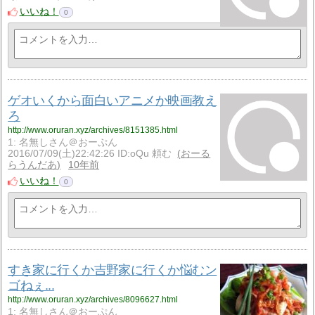
いいね！
0
ゲオいくから面白いアニメか映画教え
ろ
http://www.oruran.xyz/archives/8151385.html
1: 名無しさん＠おーぷん
2016/07/09(土)22:42:26 ID:oQu 頼む
おーる
らうんだあ
10年前
いいね！
0
すき家に行くか吉野家に行くか悩むン
ゴねぇ...
http://www.oruran.xyz/archives/8096627.html
1: 名無しさん＠おーぷん