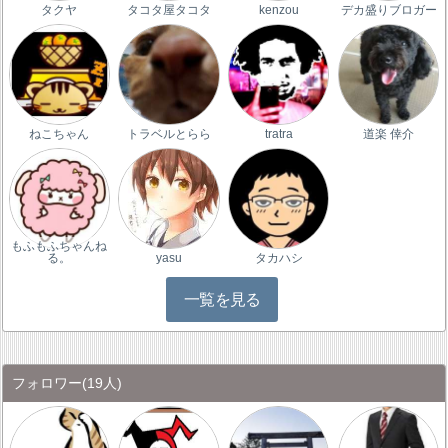
タクヤ
タコタ屋タコタ
kenzou
デカ盛りブロガー
ねこちゃん
トラベルとらら
tratra
道楽 倖介
もふもふちゃんね
る。
yasu
タカハシ
一覧を見る
フォロワー
(19人)