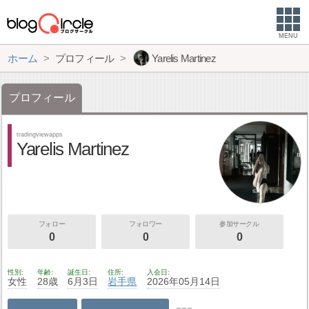
MENU
ホーム
プロフィール
Yarelis Martinez
プロフィール
tradingviewapps
Yarelis Martinez
フォロー
フォロワー
参加サークル
0
0
0
性別
年齢
誕生日
住所
入会日
女性
28歳
6月3日
岩手県
2026年05月14日