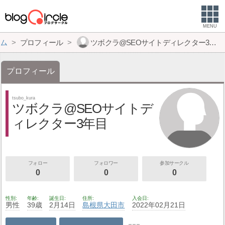
MENU
ム
プロフィール
ツボクラ@SEOサイトディレクター3年目
プロフィール
tsubo_kura
ツボクラ@SEOサイトデ
ィレクター3年目
フォロー
フォロワー
参加サークル
0
0
0
性別
年齢
誕生日
住所
入会日
男性
39歳
2月14日
島根県
大田市
2022年02月21日