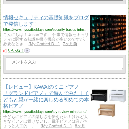
情報セキュリティの基礎知識をブログ
で発信します！
https://www.mycrafteddays.com/security-basics-introduction/
こんにちは！Uesanです。 仕事で情報セキュリ
ティに関する知識を扱う機会が多いのですが、
必要なとき…
My Crafted D…
7ヶ月前
いいね！
0
【レビュー】KAWAIのミニピアノ
「グランドピアノ」で遊んでみた｜子
どもと親が一緒に楽しめる初めての本
格ピアノ
https://www.mycrafteddays.com/toy-review-minipiano/
子どもにピアノの楽しさを伝えたい！けれど大
きなピアノは置けないし、電子ピアノは音がち
ょっと人工的…。…
My Crafted D…
8ヶ月