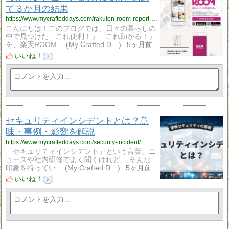
て３か月の結果
https://www.mycrafteddays.com/rakuten-room-report-3month/
こんにちは！このブログでは、日々の暮らしの
中で見つけた「これ便利！」「これ助かる！」
を、楽天ROOM…
My Crafted D…
5ヶ月前
いいね！
7
セキュリティインシデントとは？意
味・事例・影響を解説
https://www.mycrafteddays.com/security-incident/
「セキュリティインシデント」という言葉、ニ
ュースや社内研修でよく聞くけれど、 そんな
印象を持ってい…
My Crafted D…
5ヶ月前
いいね！
2