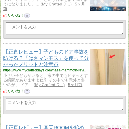
うになりました。…
My Crafted D…
5ヶ月
前
いいね！
8
【正直レビュー】子どものドア事故を
防げる？「はさマンモス」を使って分
かったメリットと注意点
https://www.mycrafteddays.com/hasa-mammoth-review/
小さい子どもがいると、家の中でもヒヤッとす
る瞬間がありますよね💦 その中でも意外と多
いのが、 ドア…
My Crafted D…
5ヶ月前
いいね！
7
【正直レビュー】楽天ROOMを始め