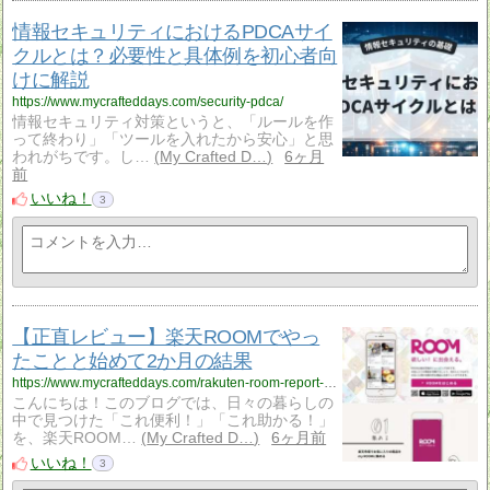
情報セキュリティにおけるPDCAサイ
クルとは？必要性と具体例を初心者向
けに解説
https://www.mycrafteddays.com/security-pdca/
情報セキュリティ対策というと、「ルールを作
って終わり」「ツールを入れたから安心」と思
われがちです。し…
My Crafted D…
6ヶ月
前
いいね！
3
【正直レビュー】楽天ROOMでやっ
たことと始めて2か月の結果
https://www.mycrafteddays.com/rakuten-room-report-2month/
こんにちは！このブログでは、日々の暮らしの
中で見つけた「これ便利！」「これ助かる！」
を、楽天ROOM…
My Crafted D…
6ヶ月前
いいね！
3