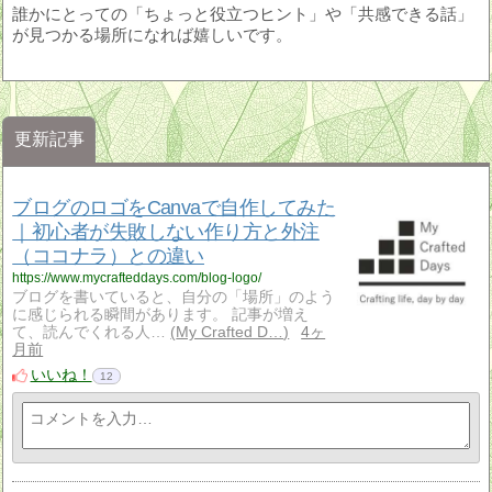
誰かにとっての「ちょっと役立つヒント」や「共感できる話」
が見つかる場所になれば嬉しいです。
更新記事
ブログのロゴをCanvaで自作してみた
｜初心者が失敗しない作り方と外注
（ココナラ）との違い
https://www.mycrafteddays.com/blog-logo/
ブログを書いていると、自分の「場所」のよう
に感じられる瞬間があります。 記事が増え
て、読んでくれる人…
My Crafted D…
4ヶ
月前
いいね！
12