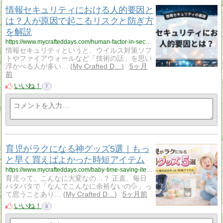
情報セキュリティにおける人的要因と
は？人が原因で起こるリスクと防ぎ方
を解説
https://www.mycrafteddays.com/human-factor-in-security/
情報セキュリティというと、ウイルス対策ソフ
トやファイアウォールなど「技術の話」を思い
浮かべる人が多い…
My Crafted D…
5ヶ月
前
いいね！
7
育児がラクになる神グッズ5選｜もっ
と早く買えばよかった時短アイテム
https://www.mycrafteddays.com/baby-time-saving-items-5/
育児って、こんなに大変なの…？ 正直、毎日
バタバタで「なんでこんなに余裕ないの💦」っ
て思うことあり…
My Crafted D…
5ヶ月前
いいね！
8