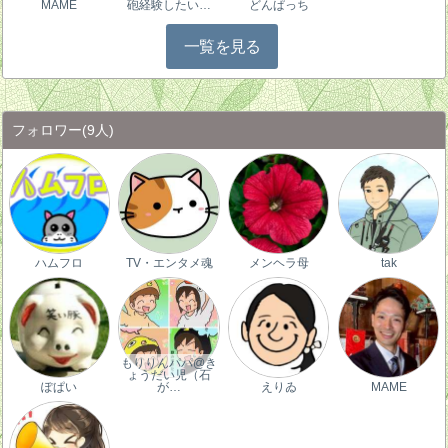
MAME
砲経験したい…
どんぱっち
一覧を見る
フォロワー
(9人)
ハムフロ
TV・エンタメ魂
メンヘラ母
tak
もりりんパパ@き
ょうだい児（石
ぽぱい
が…
えりゐ
MAME