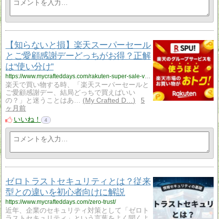
【知らないと損】楽天スーパーセール
とご愛顧感謝デーどっちがお得？正解
は“使い分け”
https://www.mycrafteddays.com/rakuten-super-sale-vs-goaiko-day/
楽天で買い物する時、「楽天スーパーセールと
ご愛顧感謝デー、結局どっちで買えばいい
の？」と迷うことはあ…
My Crafted D…
5
ヶ月前
いいね！
4
ゼロトラストセキュリティとは？従来
型との違いを初心者向けに解説
https://www.mycrafteddays.com/zero-trust/
近年、企業のセキュリティ対策として「ゼロト
ラストセキュリティ」という言葉をよく聞くよ