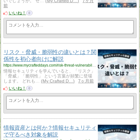
いでしょうか。 セ…
My Crafted D…
7ヶ月
前
いいね！
0
リスク・脅威・脆弱性の違いとは？関
係性を初心者向けに解説
https://www.mycrafteddays.com/risk-threat-vulnerability/
情報セキュリティを学んでいると、「リスク」
「脅威」「脆弱性」 という言葉が頻繁に登場
します。 どれも…
My Crafted D…
7ヶ月前
いいね！
0
情報資産とは何か？情報セキュリティ
で守るべき対象を解説