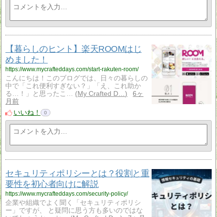
【暮らしのヒント】楽天ROOMはじ
めました！
https://www.mycrafteddays.com/start-rakuten-room/
こんにちは！このブログでは、日々の暮らしの
中で「これ便利すぎない？」「え、これ助か
る…！」と思ったこ…
My Crafted D…
6ヶ
月前
いいね！
0
セキュリティポリシーとは？役割と重
要性を初心者向けに解説
https://www.mycrafteddays.com/security-policy/
企業や組織でよく聞く「セキュリティポリシ
ー」ですが、 と疑問に思う方も多いのではな