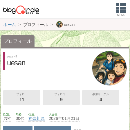
MENU
ホーム
プロフィール
uesan
プロフィール
uesan47
uesan
フォロー
フォロワー
参加サークル
11
9
4
性別
年齢
住所
入会日
男性
30代
神奈川県
2026年01月21日