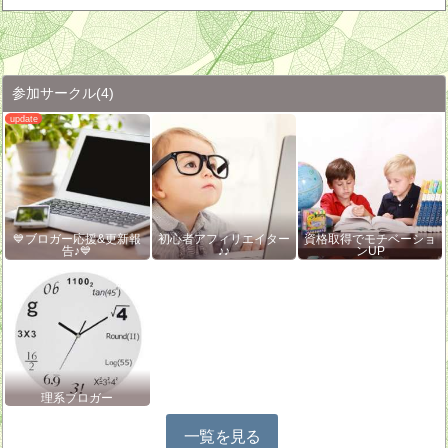
参加サークル
(4)
💙ブロガー応援&更新報
初心者アフィリエイター
資格取得でモチベーショ
告♪💙
♪♪
ンUP
理系ブロガー
一覧を見る