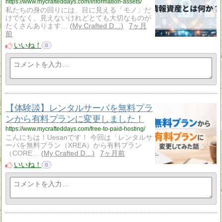
https://www.mycrafteddays.com/information-assets/
私たちの身の回りには、目に見える「モノ」だ
けでなく、見えないけれどとても大切なものが
たくさんあります…
My Crafted D…
7ヶ月
前
いいね！
0
【体験談】レンタルサーバを無料プラ
ンから有料プランに変更しました！
https://www.mycrafteddays.com/free-to-paid-hosting/
こんにちは！Uesanです！ 今回は「レンタルサ
ーバを無料プラン（XREA）から有料プラン
（CORE…
My Crafted D…
7ヶ月前
いいね！
0