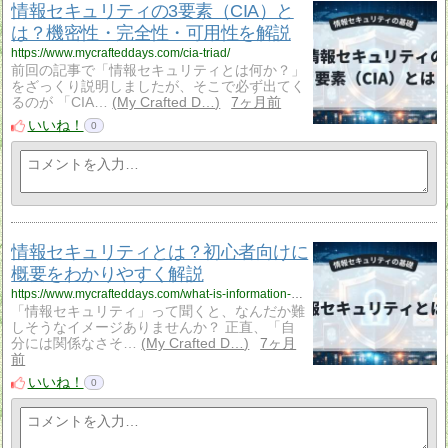
情報セキュリティの3要素（CIA）と
は？機密性・完全性・可用性を解説
https://www.mycrafteddays.com/cia-triad/
前回の記事で「情報セキュリティとは何か？」
をざっくり説明しましたが、そこで必ず出てく
るのが 「CIA…
My Crafted D…
7ヶ月前
いいね！
0
情報セキュリティとは？初心者向けに
概要をわかりやすく解説
https://www.mycrafteddays.com/what-is-information-security/
「情報セキュリティ」って聞くと、なんだか難
しそうなイメージありませんか？ 正直、「自
分には関係なさそ…
My Crafted D…
7ヶ月
前
いいね！
0