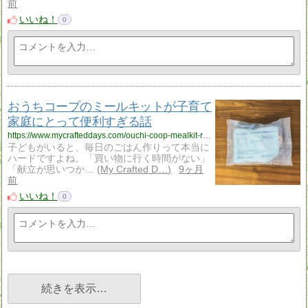
前
いいね！
0
おうちコープのミールキットが子育て
家庭にとって便利すぎる話
https://www.mycrafteddays.com/ouchi-coop-mealkit-review/
子どもがいると、毎日のごはん作りって本当に
ハードですよね。「買い物に行く時間がない」
「献立が思いつか…
My Crafted D…
9ヶ月
前
いいね！
0
続きを表示…