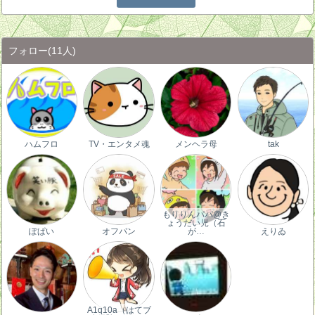
フォロー
(11人)
ハムフロ
TV・エンタメ魂
メンヘラ母
tak
もりりんパパ@き
ょうだい児（石
ぽぱい
オフパン
が…
えりゐ
A1q10a（はてブ