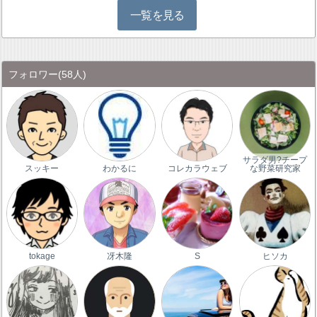
一覧を見る
フォロワー
(58人)
サラダ男?チープ
スッキー
わかるに
コレカラウェブ
な野菜研究家
tokage
冴木隆
S
ヒソカ