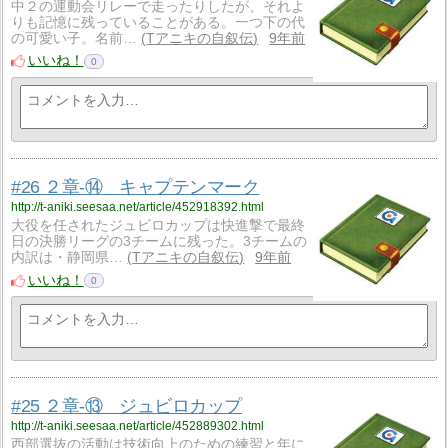
中２の運動会リレーで走ったりしたが、それよ
りも記憶に残っていることがある。一つ下の代
の可愛い子。名前…
Tアニキの自叙伝
9年前
いいね！
0
#26 ２章-⑭ キャプテンマーク
http://t-aniki.seesaa.net/article/452918392.html
大役を任されたジュビロカップは快進撃で最終
日の決勝リーグの3チームに残った。3チームの
内訳は・静岡県…
Tアニキの自叙伝
9年前
いいね！
0
#25 ２章-⑬ ジュビロカップ
http://t-aniki.seesaa.net/article/452889302.html
西部選抜の活動は技術向上のための練習と年に