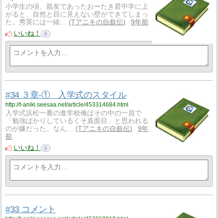
小学生の頃、親友であったおーたき君中学に上
がると、自然と目に見えない壁ができてしまっ
た。秀英には一緒…
Tアニキの自叙伝
9年前
いいね！
0
#34 ３章-① 入学式のスタイル
http://t-aniki.seesaa.net/article/453314684.html
入学式浜松一番の進学校俺はその中の一員で
「勉強ばかりしているくそ真面目」と思われる
のが嫌だった。なん…
Tアニキの自叙伝
9年
前
いいね！
0
#33 コメント