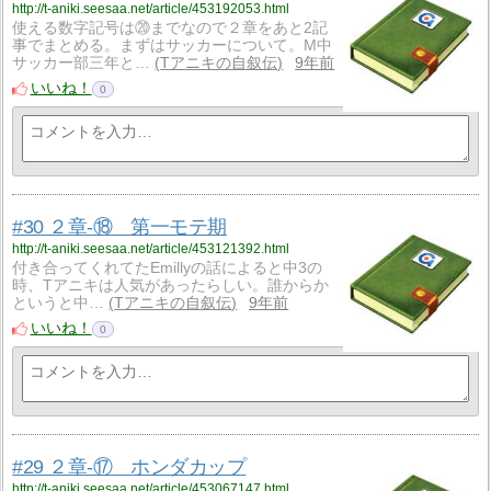
http://t-aniki.seesaa.net/article/453192053.html
使える数字記号は⑳までなので２章をあと2記
事でまとめる。まずはサッカーについて。M中
サッカー部三年と…
Tアニキの自叙伝
9年前
いいね！
0
#30 ２章-⑱ 第一モテ期
http://t-aniki.seesaa.net/article/453121392.html
付き合ってくれてたEmillyの話によると中3の
時、Tアニキは人気があったらしい。誰からか
というと中…
Tアニキの自叙伝
9年前
いいね！
0
#29 ２章-⑰ ホンダカップ
http://t-aniki.seesaa.net/article/453067147.html