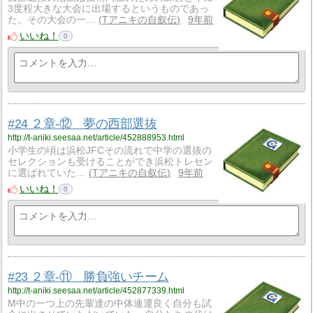
3度程大きな大会に出場するというものであっ
た。その大会の一…
Tアニキの自叙伝
9年前
いいね！
0
#24 ２章-⑫ 夢の西部選抜
http://t-aniki.seesaa.net/article/452888953.html
小学生の頃は浜松JFCその流れで中学の選抜の
セレクションも受けることができ浜松トレセン
に選ばれていた…
Tアニキの自叙伝
9年前
いいね！
0
#23 ２章-⑪ 勝負強いチーム
http://t-aniki.seesaa.net/article/452877339.html
M中の一つ上の先輩達の中体連運良く自分も試