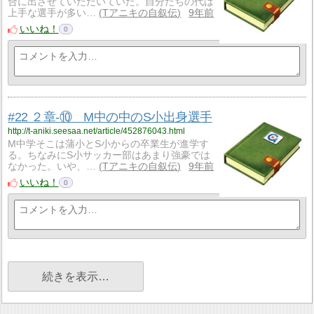
合に出させていただいていた。自分たちの代は
上手な選手が多い…
Tアニキの自叙伝
9年前
いいね！
0
#22 ２章-⑩ M中の中のS小出身選手
http://t-aniki.seesaa.net/article/452876043.html
M中学そこは蒲小とS小からの卒業生が進学す
る。ちなみにS小サッカー部はあまり強豪では
なかった。いや、…
Tアニキの自叙伝
9年前
いいね！
0
続きを表示…