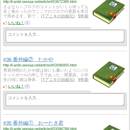
http://t-aniki.seesaa.net/article/453672385.html
さよなら～ブログのコメントがいくら待っても
全く無かったのでここでのブログの更新を本日
で辞めます。影で…
Tアニキの自叙伝
9年前
いいね！
1
#36 番外編② たかや
http://t-aniki.seesaa.net/article/453596955.html
秀英仲間のたかや彼は前にも書いたようにバス
ケットボールの申し子であった。県選抜。小学
生の頃に彼は身体…
Tアニキの自叙伝
9年前
いいね！
0
#35 番外編① おーたき君
http://t-aniki.seesaa.net/article/453596768.html