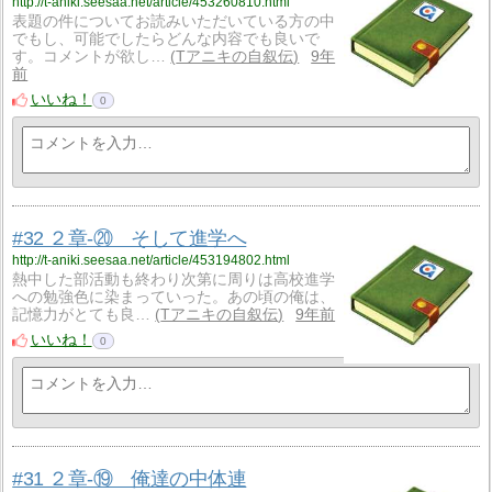
http://t-aniki.seesaa.net/article/453260810.html
表題の件についてお読みいただいている方の中
でもし、可能でしたらどんな内容でも良いで
す。コメントが欲し…
Tアニキの自叙伝
9年
前
いいね！
0
#32 ２章-⑳ そして進学へ
http://t-aniki.seesaa.net/article/453194802.html
熱中した部活動も終わり次第に周りは高校進学
への勉強色に染まっていった。あの頃の俺は、
記憶力がとても良…
Tアニキの自叙伝
9年前
いいね！
0
#31 ２章-⑲ 俺達の中体連