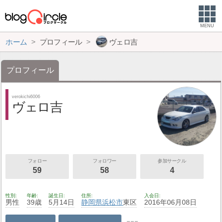
MENU
ホーム
プロフィール
ヴェロ吉
プロフィール
verokichi6006
ヴェロ吉
フォロー
フォロワー
参加サークル
59
58
4
性別
年齢
誕生日
住所
入会日
男性
39歳
5月14日
静岡県
浜松市
東区
2016年06月08日