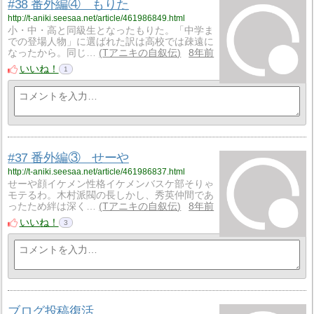
#38 番外編④ もりた
http://t-aniki.seesaa.net/article/461986849.html
小・中・高と同級生となったもりた。「中学ま
での登場人物」に選ばれた訳は高校では疎遠に
なったから。同じ…
Tアニキの自叙伝
8年前
いいね！
1
#37 番外編③ せーや
http://t-aniki.seesaa.net/article/461986837.html
せーや顔イケメン性格イケメンバスケ部そりゃ
モテるわ。木村派閥の長しかし、秀英仲間であ
ったため絆は深く…
Tアニキの自叙伝
8年前
いいね！
3
ブログ投稿復活