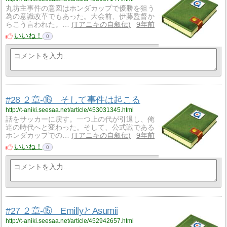
丸坊主事件の意図はホンダカップで優勝を狙う
為の意識改革でもあった。大会前、伊藤監督か
らこう言われた。…
Tアニキの自叙伝
9年前
いいね！
0
#28 ２章-⑯ そして事件は起こる
http://t-aniki.seesaa.net/article/453031345.html
話をサッカーに戻す。一つ上の代が引退し、俺
達の時代へと変わった。そして、公式戦である
ホンダカップでの…
Tアニキの自叙伝
9年前
いいね！
0
#27 ２章-⑮ EmillyとAsumii
http://t-aniki.seesaa.net/article/452942657.html