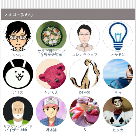
フォロー
(59人)
サラダ男?チープ
tokage
な野菜研究家
コレカラウェブ
わかるに
アリス
きいりん
pekico
そら
サプリメントアド
バイザー＠hir…
冴木隆
S
ヒソカ