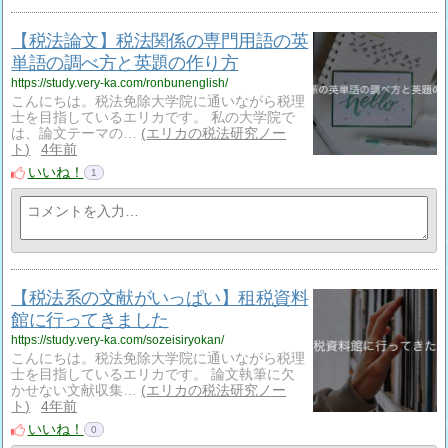
【税法論文】税法関係の専門用語の英
単語の調べ方と英題の作り方
https://study.very-ka.com/ronbunenglish/
こんにちは。税法免除大学院に通いながら税理
士を目指しているエリカです。 私の大学院で
は、論文テーマの…
エリカの税法研究ノー
ト
4年前
いいね！
1
【税法系の文献がいっぱい】租税資料
館に行ってきました
https://study.very-ka.com/sozeisiryokan/
こんにちは。税法免除大学院に通いながら税理
士を目指しているエリカです。 論文執筆に欠
かせない文献収集…
エリカの税法研究ノー
ト
4年前
いいね！
0