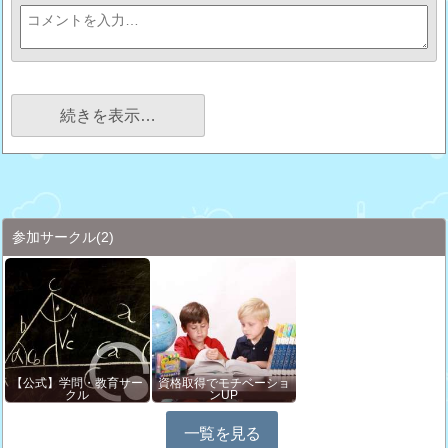
続きを表示…
参加サークル
(2)
【公式】学問・教育サー
資格取得でモチベーショ
クル
ンUP
一覧を見る