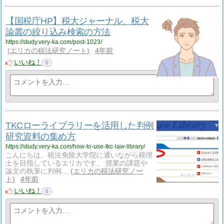
【国税庁HP】税大ジャーナル、税大
論叢の絞り込み検索の方法
https://study.very-ka.com/post-1023/
エリカの税法研究ノート
4年前
いいね！
0
TKCローライブラリーを活用した判例
研究資料の集め方
https://study.very-ka.com/how-to-use-tkc-law-library/
こんにちは。税法免除大学院に通いながら税理
士を目指しているエリカです。 授業の課題や
論文の執筆に判例…
エリカの税法研究ノー
ト
4年前
いいね！
0