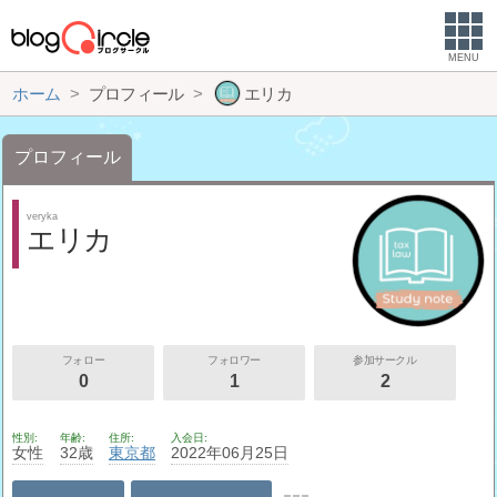
MENU
ホーム
プロフィール
エリカ
プロフィール
veryka
エリカ
フォロー
フォロワー
参加サークル
0
1
2
性別
年齢
住所
入会日
女性
32歳
東京都
2022年06月25日