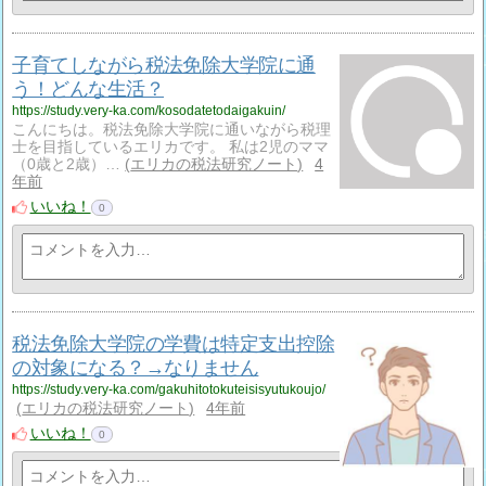
子育てしながら税法免除大学院に通
う！どんな生活？
https://study.very-ka.com/kosodatetodaigakuin/
こんにちは。税法免除大学院に通いながら税理
士を目指しているエリカです。 私は2児のママ
（0歳と2歳）…
エリカの税法研究ノート
4
年前
いいね！
0
税法免除大学院の学費は特定支出控除
の対象になる？→なりません
https://study.very-ka.com/gakuhitotokuteisisyutukoujo/
エリカの税法研究ノート
4年前
いいね！
0