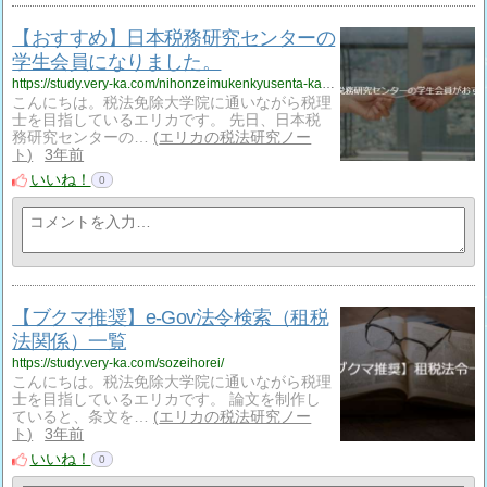
【おすすめ】日本税務研究センターの
学生会員になりました。
https://study.very-ka.com/nihonzeimukenkyusenta-kaiinn/
こんにちは。税法免除大学院に通いながら税理
士を目指しているエリカです。 先日、日本税
務研究センターの…
エリカの税法研究ノー
ト
3年前
いいね！
0
【ブクマ推奨】e-Gov法令検索（租税
法関係）一覧
https://study.very-ka.com/sozeihorei/
こんにちは。税法免除大学院に通いながら税理
士を目指しているエリカです。 論文を制作し
ていると、条文を…
エリカの税法研究ノー
ト
3年前
いいね！
0