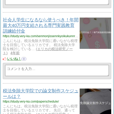
社会人学生になるなら使うべき！年間
最大40万円支給される専門実践教育
訓練給付金
https://study.very-ka.com/senmonjissennkyoikukunnrennkyuhukin/
こんにちは。税法免除大学院に通いながら税理
士を目指しているエリカです。 税法免除大学
院を検討している…
エリカの税法研究ノー
ト
4年前
いいね！
0
税法免除大学院での論文制作スケジュ
ールは？
https://study.very-ka.com/paperschedule/
こんにちは。税法免除大学院に通いながら税理
士を目指しているエリカです。 先日、通って