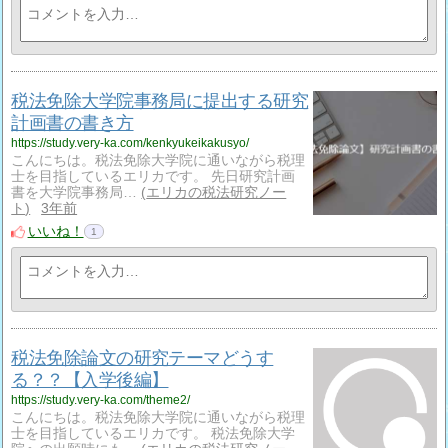
税法免除大学院事務局に提出する研究
計画書の書き方
https://study.very-ka.com/kenkyukeikakusyo/
こんにちは。税法免除大学院に通いながら税理
士を目指しているエリカです。 先日研究計画
書を大学院事務局…
エリカの税法研究ノー
ト
3年前
いいね！
1
税法免除論文の研究テーマどうす
る？？【入学後編】
https://study.very-ka.com/theme2/
こんにちは。税法免除大学院に通いながら税理
士を目指しているエリカです。 税法免除大学