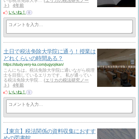
いる税法免除大学…
エリカの税法研究ノー
ト
4年前
いいね！
0
土日で税法免除大学院に通う！授業は
どれくらいの時間ある？
https://study.very-ka.com/jugyojikan/
こんにちは。税法免除大学院に通いながら税理
士を目指しているエリカです。 私が通ってい
る税法免除大学院…
エリカの税法研究ノー
ト
4年前
いいね！
1
【東京】税法関係の資料収集におすす
めの図書館