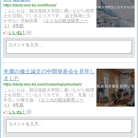
https://study.very-ka.com/library/
こんにちは。税法免除大学院に通いながら税理
士を目指しているエリカです。 論文執筆に欠
かせない文献収集…
エリカの税法研究ノー
ト
4年前
いいね！
0
先輩の修士論文の中間発表会を見学し
ました
https://study.very-ka.com/chukanhapyohonban/
こんにちは。税法免除大学院に通いながら税理
士を目指しているエリカです。 先日、先輩（2
年生）の修士論…
エリカの税法研究ノー
ト
4年前
いいね！
0