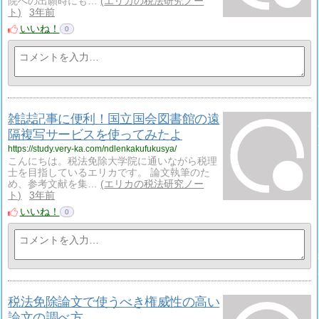
院への出願時にも…
エリカの税法研究ノー
ト
3年前
いいね！
0
雑誌記事に便利！国立国会図書館の遠
隔複写サービスを使ってみたよ
https://study.very-ka.com/ndlenkakufukusya/
こんにちは。税法免除大学院に通いながら税理
士を目指しているエリカです。 論文執筆のた
め、参考文献を集…
エリカの税法研究ノー
ト
3年前
いいね！
0
税法免除論文で使うべき権威性の高い
論文の調べ方