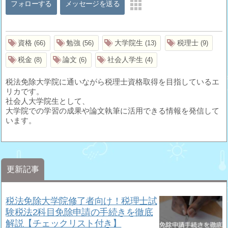
フォローする
メッセージを送る
資格
勉強
大学院生
税理士
66
56
13
9
税金
論文
社会人学生
8
6
4
税法免除大学院に通いながら税理士資格取得を目指しているエ
リカです。
社会人大学院生として、
大学院での学習の成果や論文執筆に活用できる情報を発信して
います。
更新記事
税法免除大学院修了者向け！税理士試
験税法2科目免除申請の手続きを徹底
解説【チェックリスト付き】