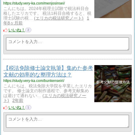
https://study.very-ka.com/menjosinsei/
こんにちは。2024年税理士試験で税法科目合
格したエリカです。 税法1科目合格すると、税
理士試験の税…
エリカの税法研究ノート
1
年8ヶ月前
いいね！
2
【税法免除修士論文執筆】集めた参考
文献の効率的な整理方法は？
https://study.very-ka.com/bunkenseiri/
こんにちは。税法免除大学院を卒業したエリカ
です。 修士論文の制作過程で、参考文献集め
は避けて通れない…
エリカの税法研究ノー
ト
2年前
いいね！
1