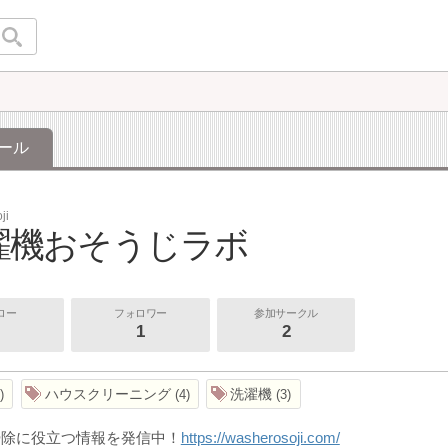
ール
ji
濯機おそうじラボ
ロー
フォロワー
参加サークル
1
2
ハウスクリーニング
洗濯機
4
3
掃除に役立つ情報を発信中！
https://washerosoji.com/