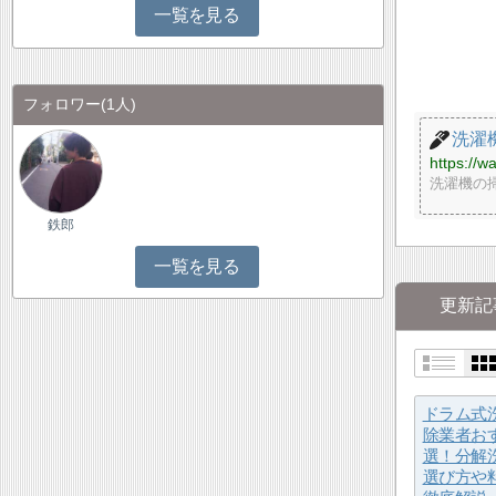
一覧を見る
フォロワー
(1人)
洗濯
https://w
洗濯機の
鉄郎
一覧を見る
更新記
ドラム式
除業者お
選！分解
選び方や