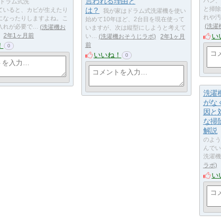
言われる理由と
パン、
ドラム式洗
は？
と掃除
ていると、カビが生えたり
我が家はドラム式洗濯機を使い
れや汚
になったりしますよね。こ
始めて10年ほど、2台目を現在使って
洗濯
入れが必要で…
洗濯機お
いますが、次は縦型にしようと考えて
い
2年1ヶ月前
い…
洗濯機おそうじラボ
2年1ヶ月
！
前
0
いいね！
0
洗濯
がな
因と
な掃
解説
のよう
んでい
洗濯機
ラボ
い