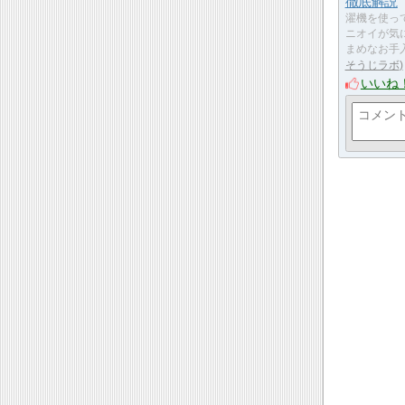
徹底解説
濯機を使っ
ニオイが気
まめなお手
そうじラボ
いいね