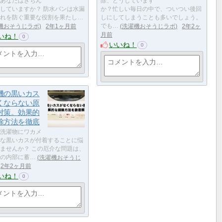
あなたはきちん
除、どうしています
していますか？ 防水パンは水漏
か？忙しい毎日の中で、ついつい後回
れを防ぐ重要な役割を果たし…
しにしてしまうことも多いでしょう。
機おそうじラボ
2年1ヶ月前
でも…
洗濯機おそうじラボ
2年2ヶ
月前
いね！
0
いいね！
0
機の黒いカス
くならない原
対策。効果的
除方法を徹底
洗濯物にワカメ
な黒いカスが付着することに悩
ませんか？ この厄介な問題は、
の内部に蓄…
洗濯機おそうじ
2年2ヶ月前
いね！
0