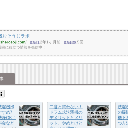
機おそうじラボ
asherosoji.com/
2年1ヶ月前
5回
更新日
更新回数
掃除に役立つ情報を発信中！
事
洗濯機掃
二度と買わない！
洗濯
すすめ7
ドラム式洗濯機の
の掃
洗浄OK！
デメリットとメリ
機下
料金など
ット。やめとけと
つ方