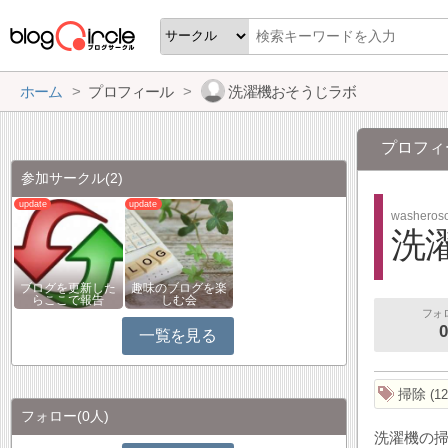
ホーム
プロフィール
洗濯機おそうじラボ
プロフィ
参加サークル
(2)
washeroso
洗
ブログを更新した
趣味のブログを楽
らここで報告
しむ会
フォ
0
一覧を見る
掃除
12
フォロー
(0人)
洗濯機の