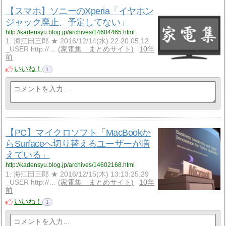
【スマホ】ソニーのXperia「イヤホン
ジャック廃止、予定してない」
http://kadensyu.blog.jp/archives/14604465.html
1: 海江田三郎 ★ 2016/12/14(水) 22:20:05.12
_USER http://…
家電集 まとめサイト
10年
前
いいね！
1
【PC】マイクロソフト「MacBookか
らSurfaceへ切り替えるユーザーが増
えている」
http://kadensyu.blog.jp/archives/14602168.html
1: 海江田三郎 ★ 2016/12/15(木) 13:13:25.29
_USER http://…
家電集 まとめサイト
10年
前
いいね！
1