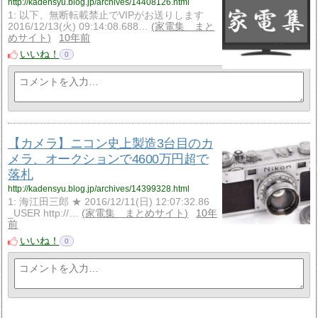
http://kadensyu.blog.jp/archives/14408126.html
1: 以下、無断転載禁止でVIPがお送りします
2016/12/13(火) 09:14:08.688…
家電集 まと
めサイト
10年前
いいね！
0
【カメラ】ニコン史上製造3台目のカ
メラ、オークションで4600万円超で
落札
http://kadensyu.blog.jp/archives/14399328.html
1: 海江田三郎 ★ 2016/12/11(日) 12:07:32.86
_USER http://…
家電集 まとめサイト
10年
前
いいね！
0