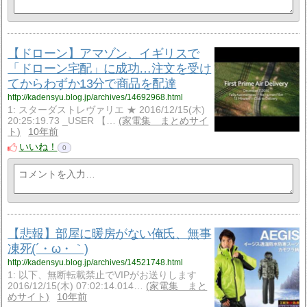
【ドローン】アマゾン、イギリスで
「ドローン宅配」に成功…注文を受け
てからわずか13分で商品を配達
http://kadensyu.blog.jp/archives/14692968.html
1: スターダストレヴァリエ ★ 2016/12/15(木)
20:25:19.73 _USER 【…
家電集 まとめサイ
ト
10年前
いいね！
0
【悲報】部屋に暖房がない俺氏、無事
凍死(´・ω・｀)
http://kadensyu.blog.jp/archives/14521748.html
1: 以下、無断転載禁止でVIPがお送りします
2016/12/15(木) 07:02:14.014…
家電集 まと
めサイト
10年前