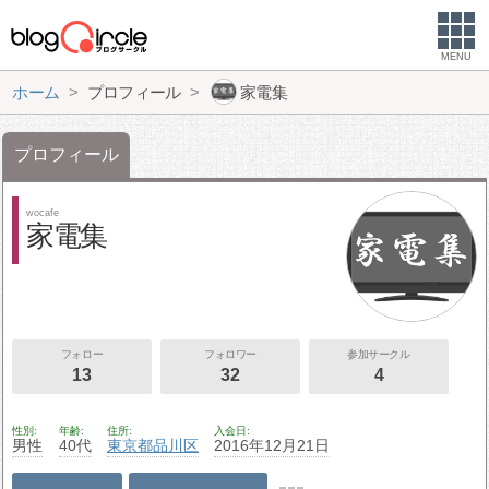
MENU
ホーム
プロフィール
家電集
プロフィール
wocafe
家電集
フォロー
フォロワー
参加サークル
13
32
4
性別
年齢
住所
入会日
男性
40代
東京都
品川区
2016年12月21日