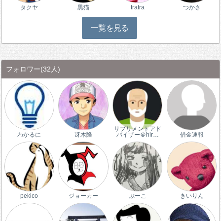
タクヤ
黒猫
tratra
つかさ
一覧を見る
フォロワー
(32人)
サプリメントアド
わかるに
冴木隆
バイザー＠hir…
借金速報
pekico
ジョーカー
ぷーこ
きいりん