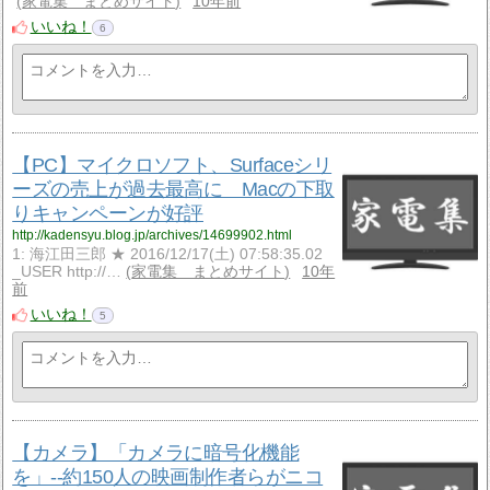
家電集 まとめサイト
10年前
いいね！
6
【PC】マイクロソフト、Surfaceシリ
ーズの売上が過去最高に Macの下取
りキャンペーンが好評
http://kadensyu.blog.jp/archives/14699902.html
1: 海江田三郎 ★ 2016/12/17(土) 07:58:35.02
_USER http://…
家電集 まとめサイト
10年
前
いいね！
5
【カメラ】「カメラに暗号化機能
を」--約150人の映画制作者らがニコ