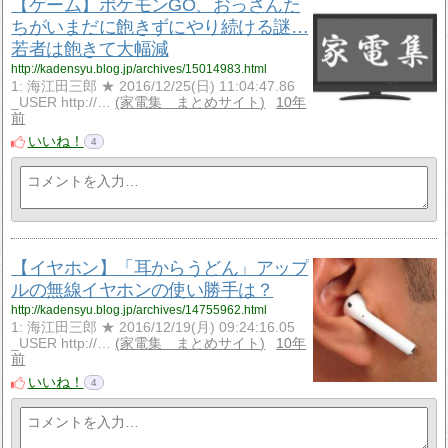
【ゲーム】ポケモンGO、おっさんた
ちがいまだに飽きずにやり続ける謎…
若者は飽きて大幅減
http://kadensyu.blog.jp/archives/15014983.html
1: 海江田三郎 ★ 2016/12/25(日) 11:04:47.86
_USER http://…
家電集 まとめサイト
10年
前
いいね！
4
【イヤホン】「耳からうどん」アップ
ルの無線イヤホンの使い勝手は？
http://kadensyu.blog.jp/archives/14755962.html
1: 海江田三郎 ★ 2016/12/19(月) 09:24:16.05
_USER http://…
家電集 まとめサイト
10年
前
いいね！
4