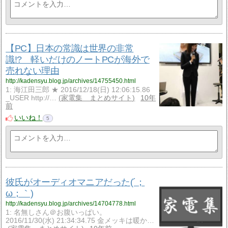
【PC】日本の常識は世界の非常
識!? 軽いだけのノートPCが海外で
売れない理由
http://kadensyu.blog.jp/archives/14755450.html
1: 海江田三郎 ★ 2016/12/18(日) 12:06:15.86
_USER http://…
家電集 まとめサイト
10年
前
いいね！
5
彼氏がオーディオマニアだった(´；
ω；｀)
http://kadensyu.blog.jp/archives/14704778.html
1: 名無しさん＠お腹いっぱい。
2016/11/30(水) 21:34:34.75 金メッキは暖か…