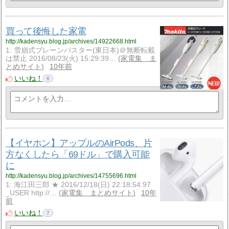
買って後悔した家電
http://kadensyu.blog.jp/archives/14922668.html
1: 雪崩式ブレーンバスター(東日本)＠無断転載
は禁止 2016/08/23(火) 15:29:39…
家電集 ま
とめサイト
10年前
いいね！
6
【イヤホン】アップルのAirPods、片
方なくしたら「69ドル」で購入可能
に
http://kadensyu.blog.jp/archives/14755696.html
1: 海江田三郎 ★ 2016/12/18(日) 22:18:54.97
_USER http://…
家電集 まとめサイト
10年
前
いいね！
7