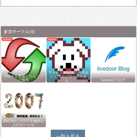
参加サークル
(4)
アクセスアップのお手伝
ブログを更新したらここ
い！ブログサークルあ
で報告
ん…
livedoorブログ
2007年にブログを創めた
人のサークル
一覧を見る