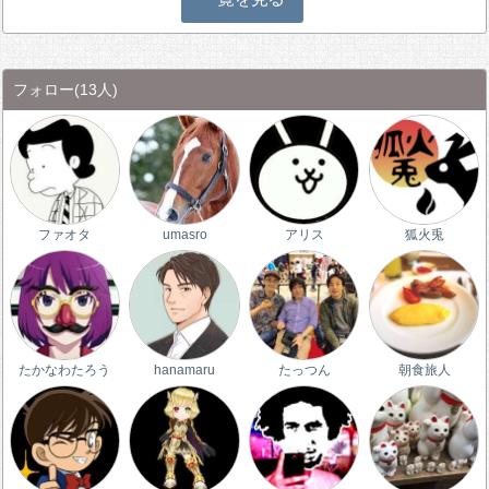
フォロー
(13人)
ファオタ
umasro
アリス
狐火兎
たかなわたろう
hanamaru
たっつん
朝食旅人