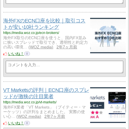
海外FXのECN口座を比較｜取引コス
トが安い10社ランキング
https://media.woz.co.jp/ecn-brokers/
海外FX取引のECN口座を使うと、国内FX並み
に狭いスプレッドで取引でき、透明性と約定力
の高い環境…
WOZ media
2年7ヶ月前
いいね！
0
VT Marketsの評判｜ECN口座のスプレ
ッドが激狭の注目業者
https://media.woz.co.jp/vt-markets/
海外FX業者「VT Markets」（ブイティー・マ
ーケッツ）の評判をまとめました。 実際の使
い心…
WOZ media
2年7ヶ月前
いいね！
0