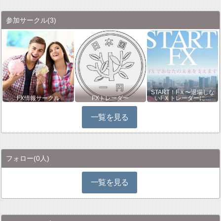
参加サークル
(3)
START！FＸ〜退場しな
FX情報サークル
FXトレーダー
いFＸトレーダーに…
一覧を見る
フォロー
(0人)
一覧を見る