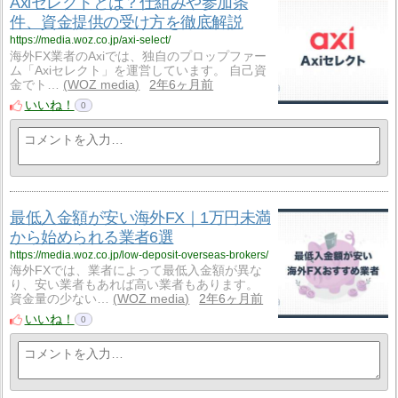
Axiセレクトとは？仕組みや参加条
件、資金提供の受け方を徹底解説
https://media.woz.co.jp/axi-select/
海外FX業者のAxiでは、独自のプロップファー
ム「Axiセレクト」を運営しています。 自己資
金でト…
WOZ media
2年6ヶ月前
いいね！
0
最低入金額が安い海外FX｜1万円未満
から始められる業者6選
https://media.woz.co.jp/low-deposit-overseas-brokers/
海外FXでは、業者によって最低入金額が異な
り、安い業者もあれば高い業者もあります。
資金量の少ない…
WOZ media
2年6ヶ月前
いいね！
0