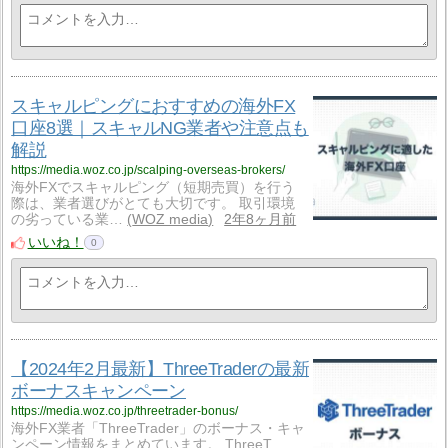
スキャルピングにおすすめの海外FX
口座8選｜スキャルNG業者や注意点も
解説
https://media.woz.co.jp/scalping-overseas-brokers/
海外FXでスキャルピング（短期売買）を行う
際は、業者選びがとても大切です。 取引環境
の劣っている業…
WOZ media
2年8ヶ月前
いいね！
0
【2024年2月最新】ThreeTraderの最新
ボーナスキャンペーン
https://media.woz.co.jp/threetrader-bonus/
海外FX業者「ThreeTrader」のボーナス・キャ
ンペーン情報をまとめています。 ThreeT…