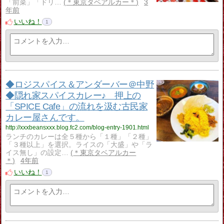
「前菜」「ドリ…
＊東京タベアルカー＊
3
年前
いいね！
1
◆ロジスパイス＆アンダーバー＠中野
◆隠れ家スパイスカレー♪ 押上の
「SPICE Cafe」の流れを汲む古民家
カレー屋さんです。
http://xxxbeansxxx.blog.fc2.com/blog-entry-1901.html
ランチのカレーは全５種から「１種」「２種」
「３種以上」を選択。ライスの「大盛」や「ラ
イス無し」の設定…
＊東京タベアルカー
＊
4年前
いいね！
1