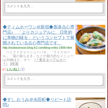
◆ティムホーワン＠新宿◆香港点心専
門店♪ 「よりカジュアルに、日常的
に本物の味を」というコンセプトで展
開されている点心専門店です。
http://xxxbeansxxx.blog.fc2.com/blog-entry-1906.html
「ベイクドチャーシューパオ」「ライスロー
ル」「蓮の葉ちまき」などの魅力的なメニュー
は30種ほど。オー…
＊東京タベアルカー
＊
3年前
いいね！
3
◆すし おうみ＠永田町◆リピート訪
問♪