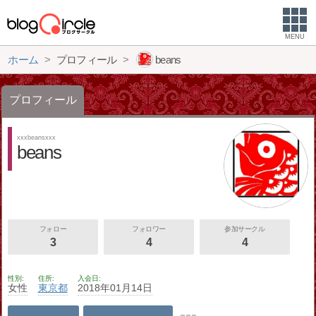
MENU
ホーム
プロフィール
beans
プロフィール
xxxbeansxxx
beans
フォロー
フォロワー
参加サークル
3
4
4
性別
住所
入会日
女性
東京都
2018年01月14日