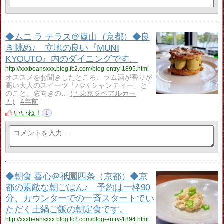
◆ムニ ラ テラス＠嵐山（京都）◆良
き眺め♪ 立地の良い『MUNI
KYOUTO』内のダイニングです。
http://xxxbeansxxx.blog.fc2.com/blog-entry-1895.html
オススメをお聞きしたところ、ラム酒が香りが
高い大人のスイーツ「ババ シャンティー」と
のこと。窓向きの…
＊東京タベアルカー
＊
4年前
いいね！
1
◆朝食 喜心＠祇園四条（京都）◆京
都の素敵な朝ごはん♪ 予約は一枠90
分、カウンターでの一斉スタートでい
ただく土鍋ご飯の朝定食です。
http://xxxbeansxxx.blog.fc2.com/blog-entry-1894.html