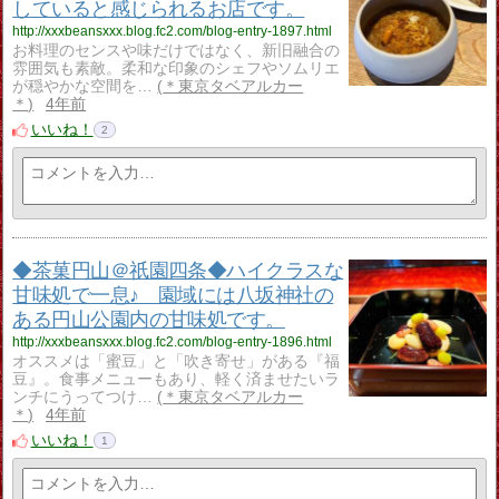
していると感じられるお店です。
http://xxxbeansxxx.blog.fc2.com/blog-entry-1897.html
お料理のセンスや味だけではなく、新旧融合の
雰囲気も素敵。柔和な印象のシェフやソムリエ
が穏やかな空間を…
＊東京タベアルカー
＊
4年前
いいね！
2
◆茶菓円山＠祇園四条◆ハイクラスな
甘味処で一息♪ 園域には八坂神社の
ある円山公園内の甘味処です。
http://xxxbeansxxx.blog.fc2.com/blog-entry-1896.html
オススメは「蜜豆」と「吹き寄せ」がある『福
豆』。食事メニューもあり、軽く済ませたいラ
ンチにうってつけ…
＊東京タベアルカー
＊
4年前
いいね！
1