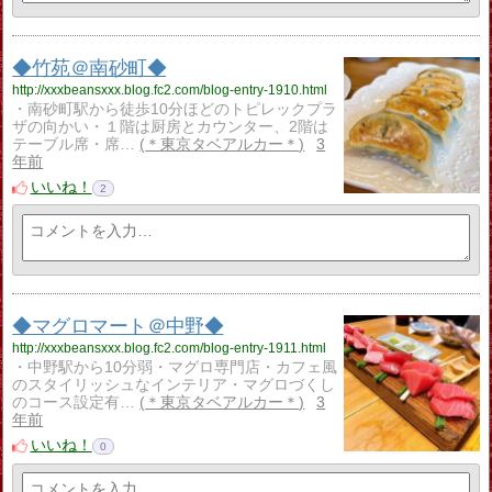
◆竹苑＠南砂町◆
http://xxxbeansxxx.blog.fc2.com/blog-entry-1910.html
・南砂町駅から徒歩10分ほどのトピレックプラ
ザの向かい・１階は厨房とカウンター、2階は
テーブル席・席…
＊東京タベアルカー＊
3
年前
いいね！
2
◆マグロマート＠中野◆
http://xxxbeansxxx.blog.fc2.com/blog-entry-1911.html
・中野駅から10分弱・マグロ専門店・カフェ風
のスタイリッシュなインテリア・マグロづくし
のコース設定有…
＊東京タベアルカー＊
3
年前
いいね！
0