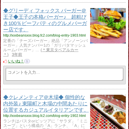
◆グリーディ フォックス バーガー＠
王子◆王子の本格バーガー♪ 超粗び
き100％ビーフパティのグルメバーガ
ー店です。
http://xxxbeansxxx.blog.fc2.com/blog-entry-1903.html
定番の「チーズバーガー」絶品「アンノーンバ
ーガー」人気ナンバー1の「ガリバタマッシュ
ルームバーガー」…
＊東京タベアルカー
＊
3年前
いいね！
1
◆クレメンティア＠木場◆ 個性的な
内外装♪ 東陽町と木場の中間あたりに
位置するカジュアルイタリアンです。
http://xxxbeansxxx.blog.fc2.com/blog-entry-1902.html
ランチはパスタorピッツアに「サラダ」「ミニ
スープ」という構成の「A」ランチ、「A」に