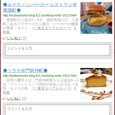
◆ルイス ハンバーガー レストラン＠
東陽町◆
http://xxxbeansxxx.blog.fc2.com/blog-entry-1913.html
・東陽町から徒歩5～6分、南砂団地入口・人形
町にあるブラザーズから独立・バーガーの種類
が豊富・ポテト…
＊東京タベアルカー＊
3
年前
いいね！
2
◆ソラヤ＠門前仲町◆
http://xxxbeansxxx.blog.fc2.com/blog-entry-1912.html
・富岡八幡宮そば、門前仲町駅からは徒歩5～6
分・グリーンショップ併設の緑あふれる広々店
内・センスの良…
＊東京タベアルカー＊
3
年前
いいね！
2