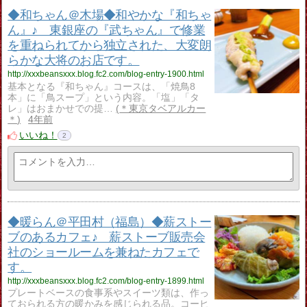
◆和ちゃん＠木場◆和やかな『和ちゃ
ん』♪ 東銀座の『武ちゃん』で修業
を重ねられてから独立された、大変朗
らかな大将のお店です。
http://xxxbeansxxx.blog.fc2.com/blog-entry-1900.html
基本となる『和ちゃん』コースは、「焼鳥8
本」に「鳥スープ」という内容。「塩」「タ
レ」はおまかせでの提…
＊東京タベアルカー
＊
4年前
いいね！
2
◆暖らん＠平田村（福島）◆薪ストー
ブのあるカフェ♪ 薪ストーブ販売会
社のショールームを兼ねたカフェで
す。
http://xxxbeansxxx.blog.fc2.com/blog-entry-1899.html
プレートベースの食事系やスイーツ類は、作っ
ておられる方の暖かみを感じられる品。コーヒ