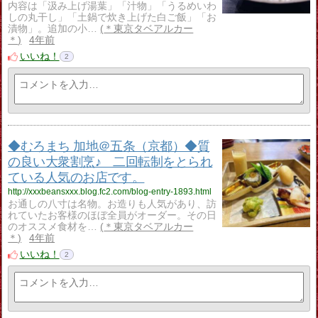
内容は「汲み上げ湯葉」「汁物」「うるめいわ
しの丸干し」「土鍋で炊き上げた白ご飯」「お
漬物」。追加の小…
＊東京タベアルカー
＊
4年前
いいね！
2
◆むろまち 加地＠五条（京都）◆質
の良い大衆割烹♪ 二回転制をとられ
ている人気のお店です。
http://xxxbeansxxx.blog.fc2.com/blog-entry-1893.html
お通しの八寸は名物。お造りも人気があり、訪
れていたお客様のほぼ全員がオーダー。その日
のオススメ食材を…
＊東京タベアルカー
＊
4年前
いいね！
2