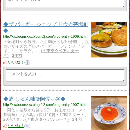
◆ザ バーガー ショップ ドウ＠茅場町
◆
http://xxxbeansxxx.blog.fc2.com/blog-entry-1909.html
・茅場町から数分、八丁堀からも10分弱・丁度
良いサイズのグルメバーガー・フレンチフラ
イ、ミニサラダ、…
＊東京タベアルカー
＊
3年前
いいね！
3
◆鮨 しゅん輔＠阿佐ヶ谷◆
http://xxxbeansxxx.blog.fc2.com/blog-entry-1907.html
・阿佐ヶ谷駅から徒歩5分・おまかせコース：
茶碗蒸+つまみ6品+握り10貫・17時スタート、
20時スタ…
＊東京タベアルカー＊
3年前
いいね！
3