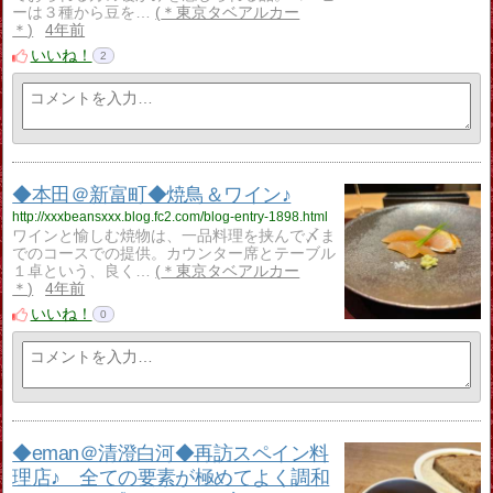
ーは３種から豆を…
＊東京タベアルカー
＊
4年前
いいね！
2
◆本田＠新富町◆焼鳥＆ワイン♪
http://xxxbeansxxx.blog.fc2.com/blog-entry-1898.html
ワインと愉しむ焼物は、一品料理を挟んで〆ま
でのコースでの提供。カウンター席とテーブル
１卓という、良く…
＊東京タベアルカー
＊
4年前
いいね！
0
◆eman＠清澄白河◆再訪スペイン料
理店♪ 全ての要素が極めてよく調和