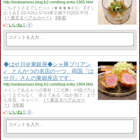
http://xxxbeansxxx.blog.fc2.com/blog-entry-1905.html
ごちそうさまでした♪♪♪（★★★★4.0）【すし
おうみ】03-6261-5763東京都千代田区平河…
＊東京タベアルカー＊
3年前
いいね！
2
◆はせ川＠東銀座◆シャ豚ブリアン
♪ とんかつの名店の一つ、両国『は
せ川』さんの東銀座店です。
http://xxxbeansxxx.blog.fc2.com/blog-entry-1904.html
メインであるカツの素材（三元豚）や揚げ方は
いうまでもなく、添えてある「ぬか漬け」まで
も良質。キャベツ…
＊東京タベアルカー
＊
3年前
いいね！
2