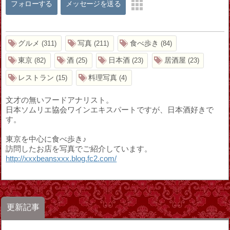
フォローする
メッセージを送る
グルメ
写真
食べ歩き
311
211
84
東京
酒
日本酒
居酒屋
82
25
23
23
レストラン
料理写真
15
4
文才の無いフードアナリスト。
日本ソムリエ協会ワインエキスパートですが、日本酒好きで
す。
東京を中心に食べ歩き♪
訪問したお店を写真でご紹介しています。
http://xxxbeansxxx.blog.fc2.com/
更新記事