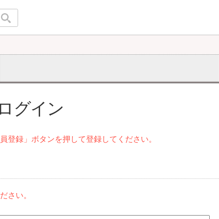
 ログイン
会員登録」ボタンを押して登録してください。
ください。