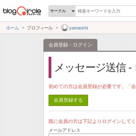
ホーム
プロフィール
yamasichi
会員登録・ログイン
メッセージ送信 -
初めての方は会員登録が必要です。「
会員登録する
既に会員の方は下記よりログインして
メールアドレス