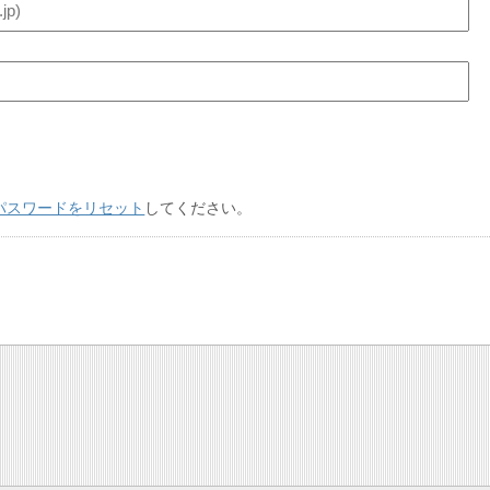
パスワードをリセット
してください。