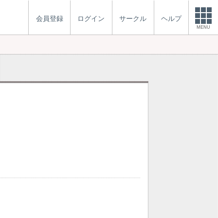
会員登録
ログイン
サークル
ヘルプ
MENU