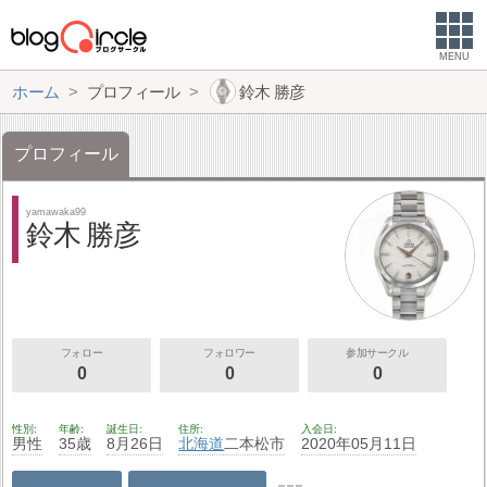
MENU
ホーム
プロフィール
鈴木 勝彦
プロフィール
yamawaka99
鈴木 勝彦
フォロー
フォロワー
参加サークル
0
0
0
性別
年齢
誕生日
住所
入会日
男性
35歳
8月26日
北海道
二本松市
2020年05月11日