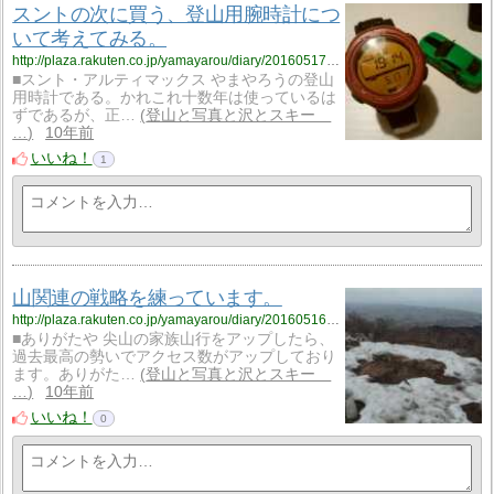
スントの次に買う、登山用腕時計につ
いて考えてみる。
http://plaza.rakuten.co.jp/yamayarou/diary/201605170000/
■スント・アルティマックス やまやろうの登山
用時計である。かれこれ十数年は使っているは
ずであるが、正…
登山と写真と沢とスキー
…
10年前
いいね！
1
山関連の戦略を練っています。
http://plaza.rakuten.co.jp/yamayarou/diary/201605160000/
■ありがたや 尖山の家族山行をアップしたら、
過去最高の勢いでアクセス数がアップしており
ます。ありがた…
登山と写真と沢とスキー
…
10年前
いいね！
0