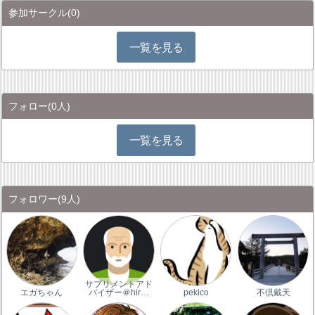
参加サークル
(0)
一覧を見る
フォロー
(0人)
一覧を見る
フォロワー
(9人)
サプリメントアド
エガちゃん
バイザー＠hir…
pekico
不倶戴天