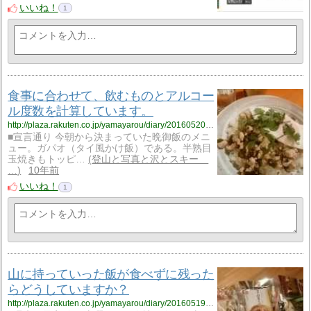
いいね！
1
食事に合わせて、飲むものとアルコー
ル度数を計算しています。
http://plaza.rakuten.co.jp/yamayarou/diary/201605200000/
■宣言通り 今朝から決まっていた晩御飯のメニ
ュー。ガパオ（タイ風かけ飯）である。半熟目
玉焼きもトッピ…
登山と写真と沢とスキー
…
10年前
いいね！
1
山に持っていった飯が食べずに残った
らどうしていますか？
http://plaza.rakuten.co.jp/yamayarou/diary/201605190000/