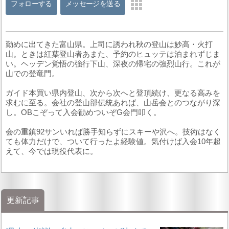
フォローする
メッセージを送る
勤めに出てきた富山県。上司に誘われ秋の登山は妙高・火打
山。ときは紅葉登山者あまた、予約のヒュッテは泊まれずじま
い。ヘッデン覚悟の強行下山、深夜の帰宅の強烈山行。これが
山での登竜門。
ガイド本買い県内登山、次から次へと登頂続け、更なる高みを
求むに至る。会社の登山部伝統あれば、山岳会とのつながり深
し。OBこぞって入会勧めついぞG会門叩く。
会の重鎮92サンいれば勝手知らずにスキーや沢へ。技術はなく
ても体力だけで、ついて行ったよ経験値。気付けば入会10年超
えて、今では現役代表に。
更新記事