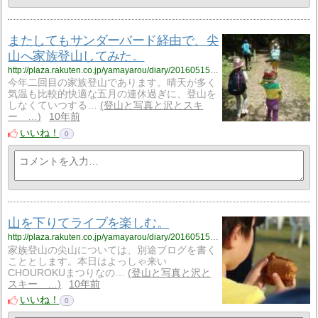
またしてもサンダーバード経由で、尖
山へ家族登山してみた。
http://plaza.rakuten.co.jp/yamayarou/diary/201605150001/
今年二回目の家族登山であります。晴天が多く
気温も比較的快適な五月の連休過ぎに、登山を
しなくていつする…
登山と写真と沢とスキ
ー …
10年前
いいね！
0
山を下りてライブを楽しむ。
http://plaza.rakuten.co.jp/yamayarou/diary/201605150000/
家族登山の尖山については、別途ブログを書く
こととします。本日はよっしゃ来い
CHOUROKUまつりなの…
登山と写真と沢と
スキー …
10年前
いいね！
0