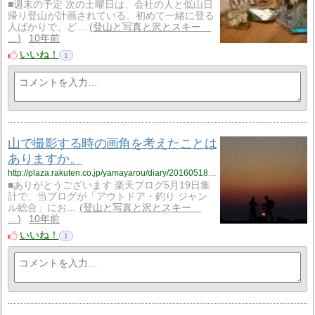
■週末の予定 次の土曜日は、会社の人と低山日
帰り登山が計画されている。初めて一緒に登る
人ばかりで、ど…
登山と写真と沢とスキー
…
10年前
いいね！
1
山で撮影する時の画角を考えたことは
ありますか。
http://plaza.rakuten.co.jp/yamayarou/diary/201605180000/
■ありがとうございます 楽天ブログ5月19日集
計で、当ブログが「アウトドア・釣り ジャン
ル総合」にお…
登山と写真と沢とスキー
…
10年前
いいね！
1