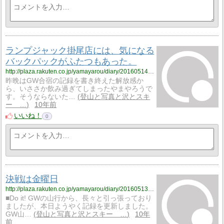
ランプジャック掛尾店には、気になる
バックパックがふたつもあった。
http://plaza.rakuten.co.jp/yamayarou/diary/201605140000/
昨晩はGW合宿の記録を書き終えた解放感か
ら、いささか飲み過ぎてしまったやまやろうで
す。そうならないた…
登山と写真と沢とスキ
ー …
10年前
いいね！
0
決戦は金曜日
http://plaza.rakuten.co.jp/yamayarou/diary/201605130000/
■Do it! GWの山行から、長々と引っ張っており
ましたが、本日ようやく記録を更新しました。
GW山…
登山と写真と沢とスキー …
10年
前