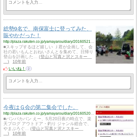
総勢9名で、南保富士に登ってみた、
賑やかだった！
http://plaza.rakuten.co.jp/yamayarou/diary/201605210000/
■スキップするほど嬉しい Ｊ君が企画して、会
社の若いもんとおねいさんとを集めて、日帰り
登山を計画した…
登山と写真と沢とスキー
…
10年前
いいね！
2
今夜はＧ会の第二集会でした。
http://plaza.rakuten.co.jp/yamayarou/diary/201605200001/
■パンパカパン えー、5月20日夜の時点で、楽
天ブログ アウトドア・釣り ジャンル総合で、
やまぶろぐ…
登山と写真と沢とスキー
…
10年前