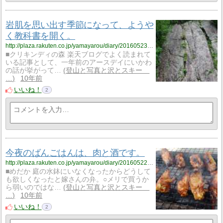
岩肌を思い出す季節になって、ようや
く教科書を開く。
http://plaza.rakuten.co.jp/yamayarou/diary/201605230000/
■クリキンディの森 楽天ブログでよく読まれて
いる記事として、一年前のアースデイにいかわ
の話が挙がって…
登山と写真と沢とスキー
…
10年前
いいね！
2
今夜のばんごはんは、肉と酒です。
http://plaza.rakuten.co.jp/yamayarou/diary/201605220000/
■めだか 庭の水鉢にいなくなったからどうして
も欲しくなったと嫁さんの弁。○メリで買うか
ら弱いのではな…
登山と写真と沢とスキー
…
10年前
いいね！
2