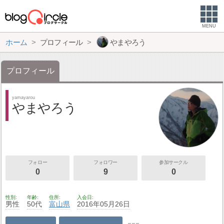
MENU
ホーム
プロフィール
やまやろう
プロフィール
yamayarou
やまやろう
フォロー
フォロワー
参加サークル
0
9
0
性別
年齢
住所
入会日
男性
50代
富山県
2016年05月26日