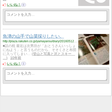
いいね！
0
魚津の山手で山菜採りしたい。
http://plaza.rakuten.co.jp/yamayarou/diary/201605120000/
■話の枕 最近は次男坊が「おとうさんいっしょ
にねよう」と言うものだから、そそくさと布団
に入ってしまい…
登山と写真と沢とスキー
…
10年前
いいね！
1