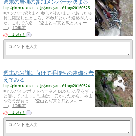
週末の岩訓の参加メンバーが決まる。
http://plaza.rakuten.co.jp/yamayarou/diary/201605250000/
■メンバーが決まる 参加があいまいであった会
員に確認したところ、不参加という連絡が入っ
た。これで六名…
登山と写真と沢とスキー
…
10年前
いいね！
5
週末の岩訓に向けて手持ちの装備を考
えてみる
http://plaza.rakuten.co.jp/yamayarou/diary/201605240000/
■アルパインボッドハーネス BDのこの型をずっ
と使っています。理由は、安かったから。やま
やろうが買っ…
登山と写真と沢とスキー
…
10年前
いいね！
3