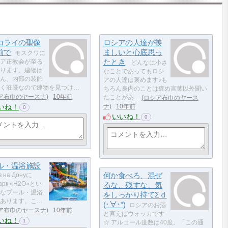
コライの聖像
ロシアの人達が羨
前で
ましいと心底思っ
モスクワに
たとき
ア正教会が至る
どんなに小さ
ります。建物は
なことであってもロシ
ん、内部の装飾
アの人達は褒めます♪も
く荘厳なので建物を見つけ…
ちろん身内のことは褒め言葉以外聞い
ア布巾のヤースナ
10年前
たことがあ…
ロシア布巾のヤース
いね！
ナ
10年前
0
いいね！
0
ル・温浴施設
何か食べろ、混ぜ
в на Донуに
парк «H2O»とい
るな、残すな、気
なプール・温浴
をしっかり持てΣｄ
あります。こ…
(･∀･*)
ロシアのお酒
ア布巾のヤースナ
10年前
と言えばウォッカです
いね！
1
☆ アルコール度数は40度。「この通