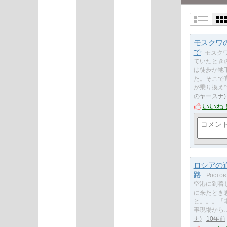
モスクワ
で
モスク
ていたとき
は徒歩か地
た。そこで
が乗り換え^
のヤースナ
いいね
ロシアの
路
Ростов
空港に到着
に来たとき
と。。。「
事現場から
ナ
10年前