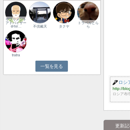
サプリメント
アドバイザー
トラベルとら
＠hir…
不倶戴天
タクヤ
ら
tratra
一覧を見る
ロシ
http://blo
ロシア布
更新記