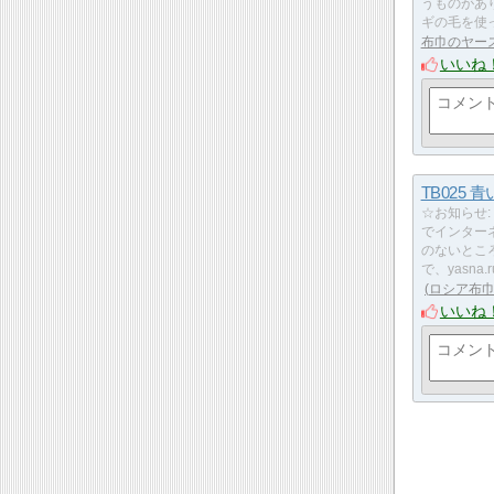
うものがあ
ギの毛を使
布巾のヤー
いいね
TB025 
☆お知らせ: 4
でインター
のないとこ
で、yasna.
ロシア布
いいね