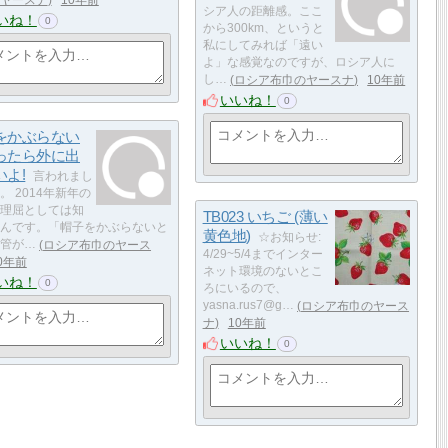
シア人の距離感。ここ
いね！
0
から300km、というと
私にしてみれば「遠い
よ」な感覚なのですが、ロシア人に
し…
ロシア布巾のヤースナ
10年前
いいね！
0
をかぶらない
ったら外に出
いよ!
言われまし
。 2014年新年の
理屈としては知
TB023 いちご (薄い
んです。「帽子をかぶらないと
黄色地)
☆お知らせ:
管が…
ロシア布巾のヤース
4/29~5/4までインター
0年前
ネット環境のないとこ
いね！
0
ろにいるので、
yasna.rus7@g…
ロシア布巾のヤース
ナ
10年前
いいね！
0