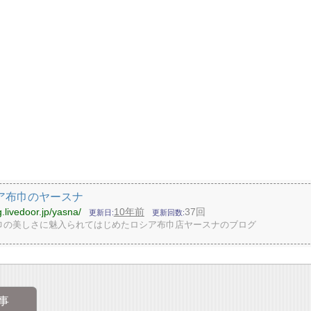
ア布巾のヤースナ
g.livedoor.jp/yasna/
10年前
37回
更新日
更新回数
巾の美しさに魅入られてはじめたロシア布巾店ヤースナのブログ
事