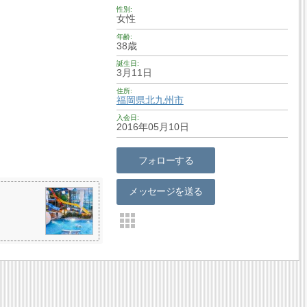
性別
女性
年齢
38歳
誕生日
3月11日
住所
福岡県
北九州市
入会日
2016年05月10日
フォローする
メッセージを送る