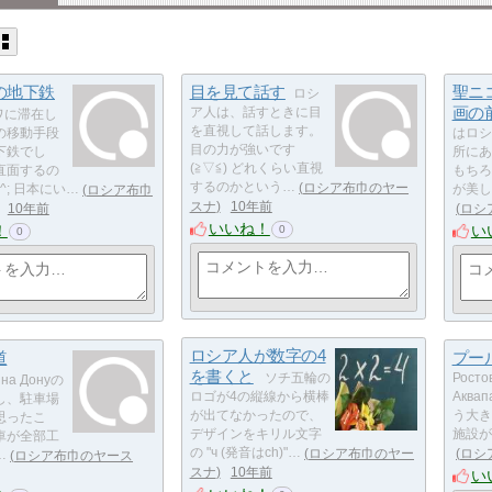
の地下鉄
目を見て話す
聖ニ
ロシ
画の
ア人は、話すときに目
ワに滞在し
を直視して話します。
の移動手段
はロシ
目の力が強いです
下鉄でし
所にあ
(≧▽≦) どれくらい直視
直面するの
もちろ
するのかという…
ロシア布巾のヤー
^; 日本にい…
ロシア布巾
が美し
スナ
10年前
10年前
ロシ
いいね！
！
い
0
0
ロシア人が数字の4
道
プー
を書くと
ソチ五輪の
Росто
 на Донуの
ロゴが4の縦線から横棒
Аква
し、駐車場
が出てなかったので、
う大き
思ったこ
デザインをキリル文字
施設が
車が全部工
の "ч (発音はch)"…
ロシア布巾のヤー
ロシ
…
ロシア布巾のヤース
スナ
10年前
い