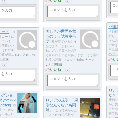
いいね！
！
0
0
ソ連
美しさが世界を救
コート
「戦死
ロ
うのよ→試着室缶
祈り」
りコートに
詰
さんの
っていま
私が着ているお洋
で咲き
以前書いた
服はよく「かわいい
本に載
。それに加
ね。どこで買ったの?」
のヤー
の質が高…
ロシア布巾の
と言われることがあります。そう言わ
い
10年前
れるお洋服…
ロシア布巾のヤース
！
ナ
10年前
0
いいね！
0
ロシ
ルグショ
たき
бургский
ロシアの規則: 「規
些細な
латок)
則なんてないも同
が、先
ロ
ったの
然」
品で、オレ
これで助かった
的で気品
ョールとい
ことヾ(*≧∀≦)ﾉﾞ私が
布巾の