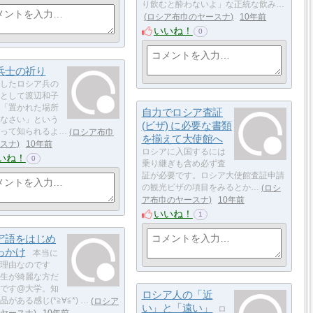
り飲むと酔わないよ」な正統な飲み…
ロシア布巾のヤースナ
10年前
いいね！
0
兵士の祈り
したロシア兵の
として渡辺和子
「置かれた場所
自力でロシア査証
なさい」という
(ビザ) に必要な書類
って知られるよ…
ロシア布巾
を揃えて大使館へ
スナ
10年前
ロシアに入国するには
いね！
0
乗り継ぎも含め必ず査
証が必要です。ロシア大使館査証申請
の観光ビザの項目をみるとか…
ロシ
ア布巾のヤースナ
10年前
いいね！
1
ア語をはじめ
っかけ
本当に
理由なのです
生が綺麗な方だ
です@大学。知
ロシア人の「近
がある感じ(*≧∀≦*) …
ロシア
い」と「遠い」
ロ
ヤースナ
10年前