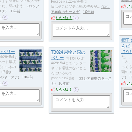
ります☆オレンブルグのヤ
Ростов на Донуを発つ
い
った、羽のよう…
ロシア
日はそこにソチ五輪の聖火が…
ロシ
スナ
10年前
ア布巾のヤースナ
10年前
！
いいね！
0
0
帽子
んだ
青いベリー
さな
TB024 果物と森の
/29~5/4ま
ベリー
た。。
☆お知らせ:
ネット環境
ころ。
4/29~5/4までインター
ろにいるの
ってる
ネット環境のないとこ
rus7@g…
頭の血
ろにいるので、
巾のヤースナ
10年前
ナ
1
yasna.rus7@g…
ロシア布巾のヤース
！
い
ナ
10年前
0
いいね！
0