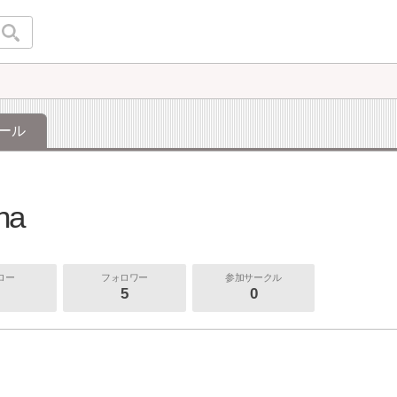
ール
na
ロー
フォロワー
参加サークル
5
0