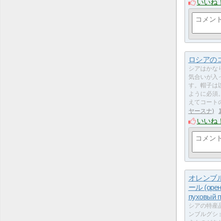
いいね
ロシアの
シアはかな
気合いが入
す。帽子は
ように必須
えてコート
ヤースナ
いいね
オレンブ
ール (орен
пуховый п
シアの特産
ンブルグシ