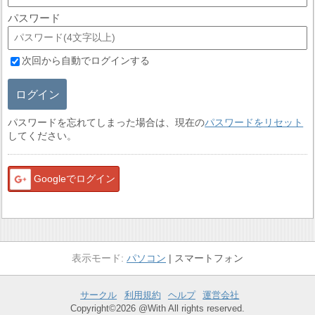
パスワード
次回から自動でログインする
ログイン
パスワードを忘れてしまった場合は、現在の
パスワードをリセット
してください。
Googleでログイン
パソコン
スマートフォン
サークル
利用規約
ヘルプ
運営会社
Copyright©2026 @With All rights reserved.