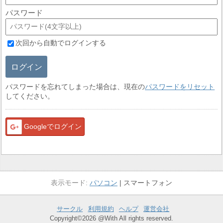
パスワード
次回から自動でログインする
ログイン
パスワードを忘れてしまった場合は、現在の
パスワードをリセット
してください。
Googleでログイン
パソコン
スマートフォン
サークル
利用規約
ヘルプ
運営会社
Copyright©2026 @With All rights reserved.