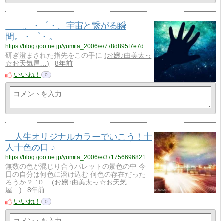
。・゜・。宇宙と繋がる瞬
間。・゜・。
https://blog.goo.ne.jp/yumita_2006/e/778d895f7e7d4d63e3e6fa232cdc61e1?fm=rss
研ぎ澄まされた指先をこの手に
お嬢♪由美太っ
☆お天気屋…
8年前
いいね！
0
人生オリジナルカラーでいこう！十
人十色の日 ♪
https://blog.goo.ne.jp/yumita_2006/e/37175669682154b347d31fc5da5bedc8?fm=rss
無数の色が混じり合うパレットの景色の中 今
日の自分は何色に溶け込む 何色の存在だった
ろうか？ 10…
お嬢♪由美太っ☆お天気
屋…
8年前
いいね！
0