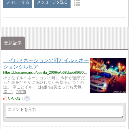
フォローする
メッセージを送る
更新記事
イルミネーションの町とイルミネー
ションシルビア
https://blog.goo.ne.jp/yumita_2006/e/b68daeb89f909e64781c2eb5a22e6253?fm=rss
小さなイルミネーションの町に 今日が無事だ
った事をひそかに感謝しながら帰るいつもの
道。 車ごとイル…
お嬢♪由美太っ☆お天気
屋…
7年前
いいね！
2