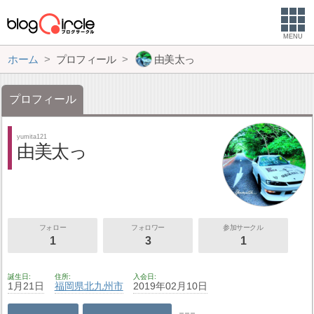
MENU
ホーム
プロフィール
由美太っ
プロフィール
yumita121
由美太っ
フォロー
フォロワー
参加サークル
1
3
1
誕生日
住所
入会日
1月21日
福岡県
北九州市
2019年02月10日