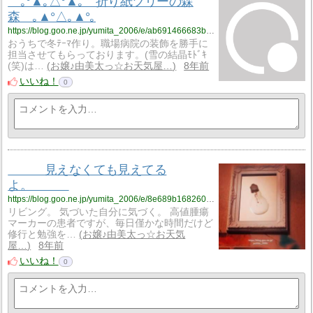
｡°▲｡△°▲｡ 折り紙ツリーの森
森 ｡▲°△｡▲°｡
https://blog.goo.ne.jp/yumita_2006/e/ab691466683b740757666ac963f43f38?fm=rss
おうちで冬ﾃｰﾏ作り。職場病院の装飾を勝手に
担当させてもらっております。(雪の結晶ﾓﾄﾞｷ
(笑)は…
お嬢♪由美太っ☆お天気屋…
8年前
いいね！
0
見えなくても見えてる
よ。
https://blog.goo.ne.jp/yumita_2006/e/8e689b16826028ece39ed809c6770176?fm=rss
リビング。 気づいた自分に気づく。 高値腫瘍
マーカーの患者ですが、毎日僅かな時間だけど
修行と勉強を…
お嬢♪由美太っ☆お天気
屋…
8年前
いいね！
0