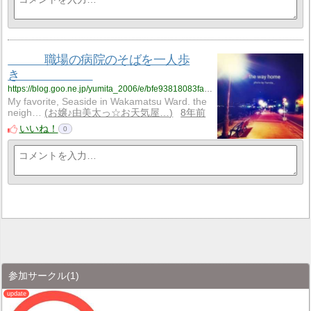
職場の病院のそばを一人歩
き
https://blog.goo.ne.jp/yumita_2006/e/bfe93818083fa92962433d972885d073?fm=rss
My favorite, Seaside in Wakamatsu Ward. the
neigh…
お嬢♪由美太っ☆お天気屋…
8年前
いいね！
0
参加サークル
(1)