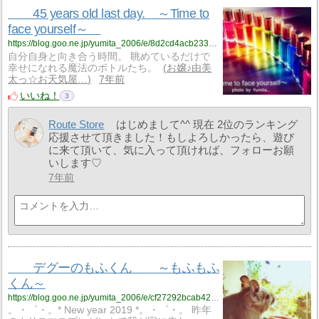
45 years old last day. ～Time to
face yourself～
https://blog.goo.ne.jp/yumita_2006/e/8d2cd4acb2334dd069540c7765bb7da9?fm=rss
自分自身と向き合う時間。 眺めているだけで
幸せになれる魔法のボトルたち。
お嬢♪由美
太っ☆お天気屋…
7年前
いいね！
3
Route Store
はじめまして^^ 現在 2位のランキング
応援させて頂きました！もしよろしかったら、遊び
に来て頂いて、気に入って頂ければ、フォローお願
いします♡
7年前
デグーのもふくん ～もふもふ
くん～
https://blog.goo.ne.jp/yumita_2006/e/cf27292bcab42c554ae2330e81ad80a8?fm=rss
。・゜・。* New year 2019 *。・゜・。 昨年