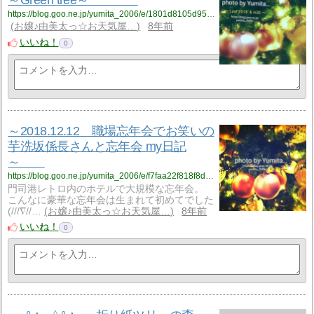
～Green tree～
https://blog.goo.ne.jp/yumita_2006/e/1801d8105d954f7eab2054999818b66d?fm=rss
お嬢♪由美太っ☆お天気屋…
8年前
いいね！
0
～2018.12.12 職場忘年会でお笑いの
芋洗坂係長さんと忘年会 my日記
～
https://blog.goo.ne.jp/yumita_2006/e/f7faa22f818f8da4062ab61a8139dcd3?fm=rss
門司港レトロ内のホテルで大規模な忘年会。
こんなに豪華な忘年会は生まれて初めてでした
(///∇//…
お嬢♪由美太っ☆お天気屋…
8年前
いいね！
0