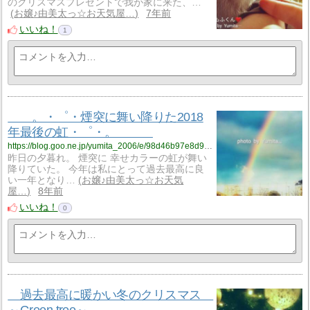
のクリスマスプレゼントで我が家に来た、…
お嬢♪由美太っ☆お天気屋…
7年前
いいね！
1
。・゜・煙突に舞い降りた2018
年最後の虹・゜・。
https://blog.goo.ne.jp/yumita_2006/e/98d46b97e8d9a2f46d2f42f8725d7a7e?fm=rss
昨日の夕暮れ。 煙突に 幸せカラーの虹が舞い
降りていた。 今年は私にとって過去最高に良
い一年となり…
お嬢♪由美太っ☆お天気
屋…
8年前
いいね！
0
過去最高に暖かい冬のクリスマス