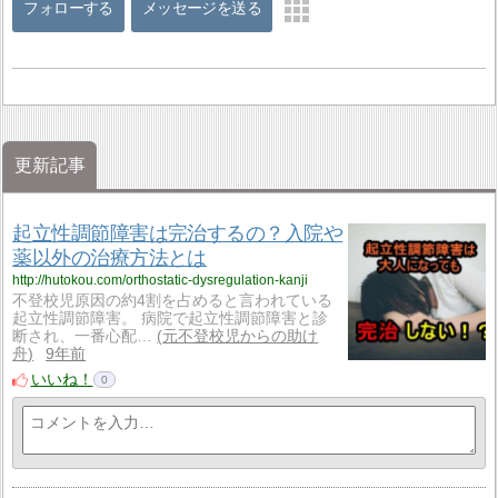
フォローする
メッセージを送る
更新記事
起立性調節障害は完治するの？入院や
薬以外の治療方法とは
http://hutokou.com/orthostatic-dysregulation-kanji
不登校児原因の約4割を占めると言われている
起立性調節障害。 病院で起立性調節障害と診
断され、一番心配…
元不登校児からの助け
舟
9年前
いいね！
0