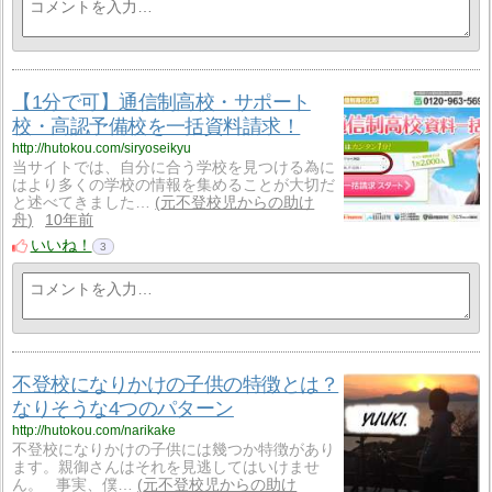
【1分で可】通信制高校・サポート
校・高認予備校を一括資料請求！
http://hutokou.com/siryoseikyu
当サイトでは、自分に合う学校を見つける為に
はより多くの学校の情報を集めることが大切だ
と述べてきました…
元不登校児からの助け
舟
10年前
いいね！
3
不登校になりかけの子供の特徴とは？
なりそうな4つのパターン
http://hutokou.com/narikake
不登校になりかけの子供には幾つか特徴があり
ます。親御さんはそれを見逃してはいけませ
ん。 事実、僕…
元不登校児からの助け