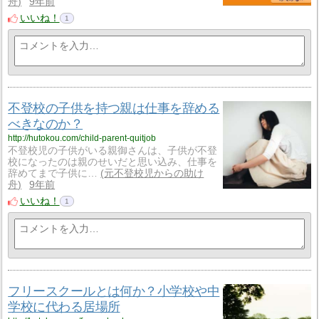
舟
9年前
いいね！
1
不登校の子供を持つ親は仕事を辞める
べきなのか？
http://hutokou.com/child-parent-quitjob
不登校児の子供がいる親御さんは、子供が不登
校になったのは親のせいだと思い込み、仕事を
辞めてまで子供に…
元不登校児からの助け
舟
9年前
いいね！
1
フリースクールとは何か？小学校や中
学校に代わる居場所