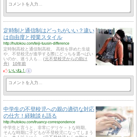
定時制と通信制はどっちがいい？違い
は自由度と授業スタイル
http://hutokou.com/teiji-tuusin-difference
定時制高校と通信制高校。 高校を辞めた生徒
や、不登校児が進学する際にどっちを選べばい
いのか、迷う人も…
元不登校児からの助け
舟
10年前
いいね！
1
中学生の不登校児への親の適切な対応
の仕方！経験談も語る
http://hutokou.com/truancy-correspondence
中学生と言うと、非常にデリケ－トな時期。
そんな時期に子どもが不登校児になってしまう