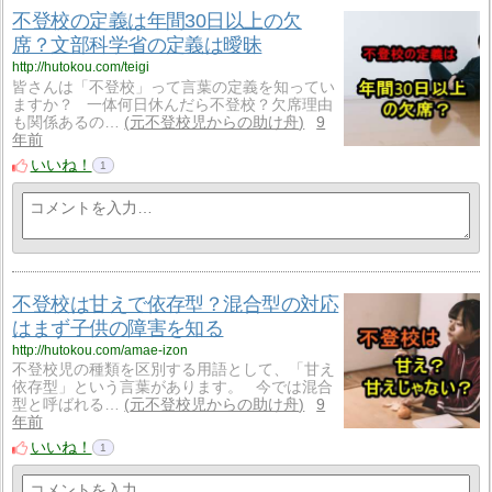
不登校の定義は年間30日以上の欠
席？文部科学省の定義は曖昧
http://hutokou.com/teigi
皆さんは「不登校」って言葉の定義を知ってい
ますか？ 一体何日休んだら不登校？欠席理由
も関係あるの…
元不登校児からの助け舟
9
年前
いいね！
1
不登校は甘えで依存型？混合型の対応
はまず子供の障害を知る
http://hutokou.com/amae-izon
不登校児の種類を区別する用語として、「甘え
依存型」という言葉があります。 今では混合
型と呼ばれる…
元不登校児からの助け舟
9
年前
いいね！
1