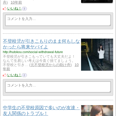
舟
10年前
いいね！
3
不登校児が引きこもりのまま何もしな
かったら将来ヤバイよ
http://hutokou.com/social-withdrawal-future
不登校児が引きこもっていても大丈夫だよ！
なんて生易しい考えは今直ぐ捨てましょう。
不登校と引き…
元不登校児からの助け舟
10
年前
いいね！
2
中学生の不登校原因で多いのが友達・
友人関係のトラブル！