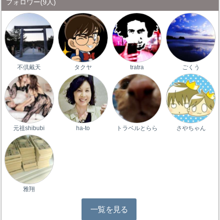
フォロワー
(9人)
不倶戴天
タクヤ
tratra
ごくう
元祖shibubi
ha-to
トラベルとらら
さやちゃん
雅翔
一覧を見る