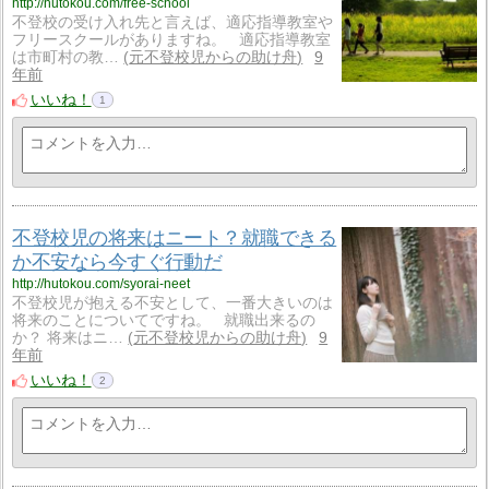
http://hutokou.com/free-school
不登校の受け入れ先と言えば、適応指導教室や
フリースクールがありますね。 適応指導教室
は市町村の教…
元不登校児からの助け舟
9
年前
いいね！
1
不登校児の将来はニート？就職できる
か不安なら今すぐ行動だ
http://hutokou.com/syorai-neet
不登校児が抱える不安として、一番大きいのは
将来のことについてですね。 就職出来るの
か？ 将来はニ…
元不登校児からの助け舟
9
年前
いいね！
2