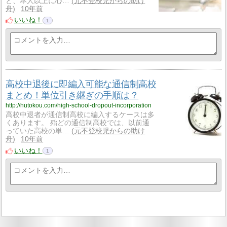
と、本人以上に心…
元不登校児からの助け
舟
10年前
いいね！
1
高校中退後に即編入可能な通信制高校
まとめ！単位引き継ぎの手順は？
http://hutokou.com/high-school-dropout-incorporation
高校中退者が通信制高校に編入するケースは多
くあります。 殆どの通信制高校では、以前通
っていた高校の単…
元不登校児からの助け
舟
10年前
いいね！
1