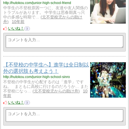
http://hutokou.com/junior-high-school-friend
中学生の不登校原因一つに、友達や友人関係の
トラブルがあります。 中学生は思春期真っ只
中の多感な時期で…
元不登校児からの助け
舟
10年前
いいね！
3
【不登校の中学生へ】進学は全日制以
外の選択肢も考えよう！
http://hutokou.com/junior-high-school-sinro
不登校の中学生が心配するのは「進学」です
ね。 まともに高校に行けるのだろうか… また
不登校になっ…
元不登校児からの助け舟
10
年前
いいね！
3