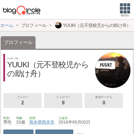
MENU
ホーム
プロフィール
YUUKI（元不登校児からの助け舟）
プロフィール
yuuki_lile
YUUKI（元不登校児から
の助け舟）
フォロー
フォロワー
参加サークル
2
9
0
性別
年齢
住所
入会日
男性
32歳
熊本県
熊本市
2016年05月02日