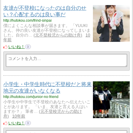
友達が不登校になったのは自分のせ
い？心配するのは良い事だ
http://hutokou.com/frind-sinpai
僕によくこんな相談事が届きます。 「YUUKI
さん、仲の良い友達が不登校になってしまいま
した。自分の…
元不登校児からの助け舟
10
年前
いいね！
3
小学生・中学生時代に不登校だと将来
地元の友達がいなくなる
http://hutokou.com/junior-no-friend
小学生や中学生で不登校のあなたへ伝えたいこ
とがあります。 「いま、友達と言える人はい
ますか？」 筆者…
元不登校児からの助け
舟
10年前
いいね！
3