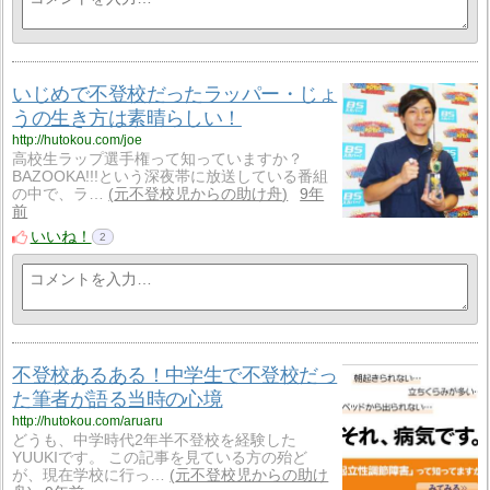
いじめで不登校だったラッパー・じょ
うの生き方は素晴らしい！
http://hutokou.com/joe
高校生ラップ選手権って知っていますか？
BAZOOKA!!!という深夜帯に放送している番組
の中で、ラ…
元不登校児からの助け舟
9年
前
いいね！
2
不登校あるある！中学生で不登校だっ
た筆者が語る当時の心境
http://hutokou.com/aruaru
どうも、中学時代2年半不登校を経験した
YUUKIです。 この記事を見ている方の殆ど
が、現在学校に行っ…
元不登校児からの助け