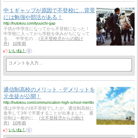
中１ギャップが原因で不登校に…背景
には勉強や部活がある！
http://hutokou.com/tyuuichi-gap
子供が中学生になってから不登校になった！
中学校に入ってから学校を休みがちになって
る… 中学生の…
元不登校児からの助け
舟
10年前
いいね！
2
通信制高校のメリット・デメリットを
元生徒が公開！
http://hutokou.com/communication-high-school-meritto
僕は中学生の頃不登校でしたが、通信制高校に
進学して3年で卒業することが出来ました。 通
信制は一般的に…
元不登校児からの助け
舟
10年前
いいね！
1