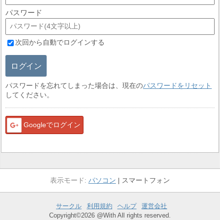
パスワード
次回から自動でログインする
ログイン
パスワードを忘れてしまった場合は、現在の
パスワードをリセット
してください。
Googleでログイン
パソコン
スマートフォン
サークル
利用規約
ヘルプ
運営会社
Copyright©2026 @With All rights reserved.